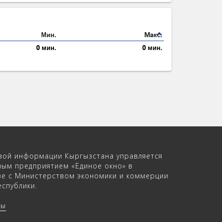
expand_less
Мин.
Maкс.
0 мин.
0 мин.
вой информации Кыргызстана управляется
ным предприятием «Единое окно» в
ве с Министерством экономики и коммерции
спублики.
ры