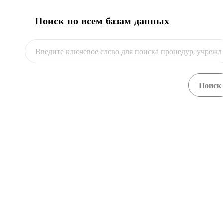
Поиск по всем базам данных
пр. Чуй
Бишкек,
+996 
+996 
info@