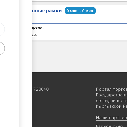
Временные рамки
0 мин. - 0 мин.
Общее время:
из которых
:
 122, 4-ый этаж, 720040,
Портал торго
 Кыргызстан
Государствен
сотрудничест
(312) 902640
Кыргызской Ре
(312) 902655
Наши партне
trade.kg
Единое окно