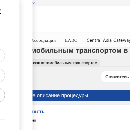
гызстана!
Подробнее
ного Окна
Ассоциации
ЕАЭС
Central Asia Gatewa
озок автомобильным транспортом в
ация грузоперевозок автомобильным транспортом
Свяжитесь 
Краткое описание процедуры
Стоимость
Бесплатно