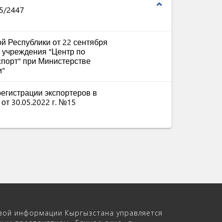
expand_less
5/2447
й Республики от 22 сентября
о учреждения "Центр по
спорт" при Министерстве
и"
егистрации экспортеров в
от 30.05.2022 г. №15
вой информации Кыргызстана управляется