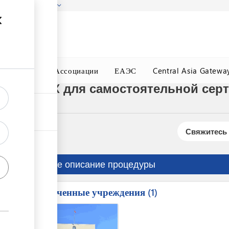
гызстана!
Подробнее
ного Окна
Ассоциации
ЕАЭС
Central Asia Gatewa
истеме REX для самостоятельной се
Свяжитесь 
Краткое описание процедуры
Вовлеченные учреждения
ess
1
1