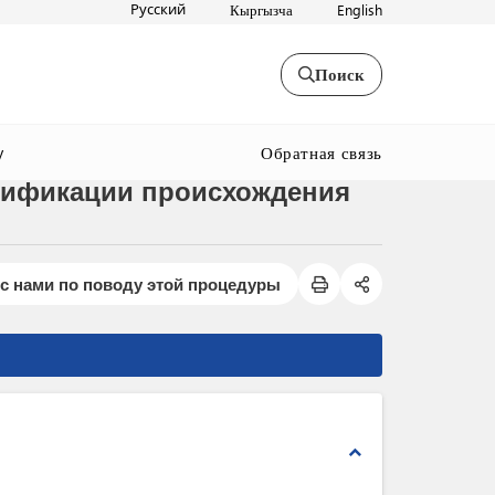
Русский
Кыргызча
English
Поиск
Обратная связь
y
ртификации происхождения
с нами по поводу этой процедуры
expand_less