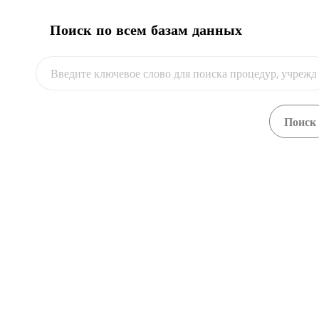
Подать на регистрацию в базе
1
данных системы REX
Поиск по всем базам данных
flag