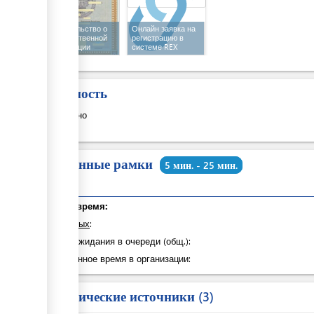
Свидетельство о
Онлайн заявка на
государственной
регистрацию в
регистрации
системе REX
Стоимость
Бесплатно
Временные рамки
5 мин. - 25 мин.
Общее время:
из которых
:
Время ожидания в очереди (общ.):
Затраченное время в организации:
Юридические источники
3