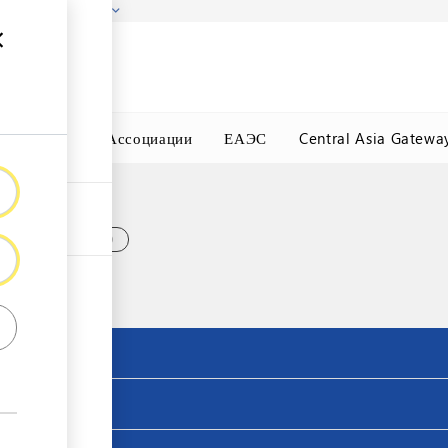
гызстана!
Подробнее
ного Окна
Ассоциации
ЕАЭС
Central Asia Gatewa
щий код ТН ВЭД 
страция