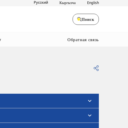
Русский
Кыргызча
English
Поиск
Обратная связь
y
expand_more
expand_more