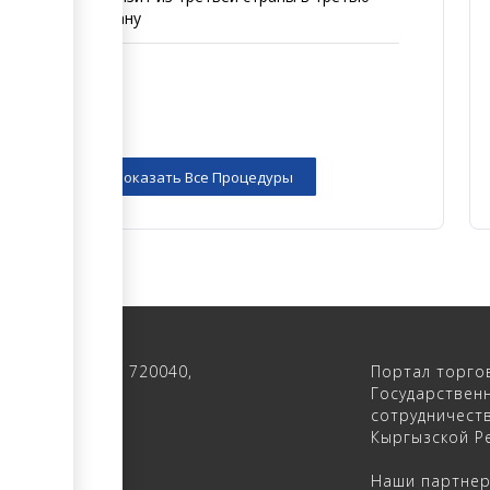
страну
---
Показать Все Процедуры
 122, 4-ый этаж, 720040,
Портал торго
 Кыргызстан
Государствен
сотрудничест
(312) 902640
Кыргызской Ре
(312) 902655
Наши партне