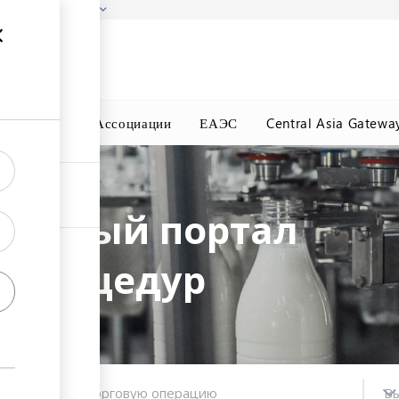
гызстана!
Подробнее
ного Окна
Ассоциации
ЕАЭС
Central Asia Gatewa
g это
ионный портал
 процедур
Выберите торговую операцию
Вы