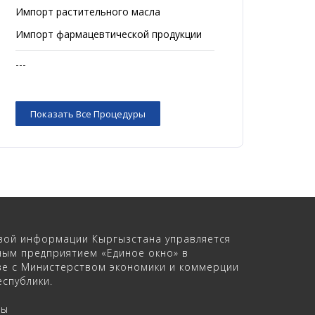
Импорт растительного масла
Импорт фармацевтической продукции
---
Показать Все Процедуры
вой информации Кыргызстана управляется
ным предприятием «Единое окно» в
ве с Министерством экономики и коммерции
спублики.
ры