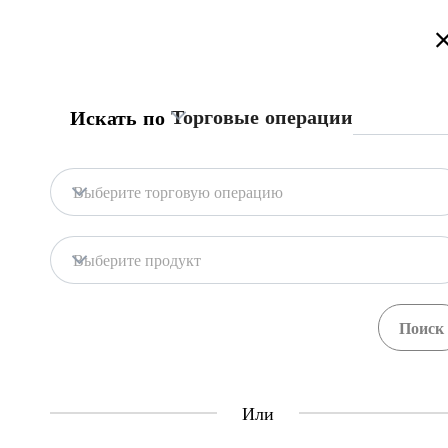
Добро Пожаловать на Информационный Торговый Портал Кыр
Торговые операции
Искать по
Главная страница
Процедуры
Центр Еди
Главная страница
InfoTrade.k
Выберите торговую операцию
Центр Единого Окна
информац
Выберите продукт
Central Asia Gateway
пошаговых
торговли
Или
Искать по
Торговые операции