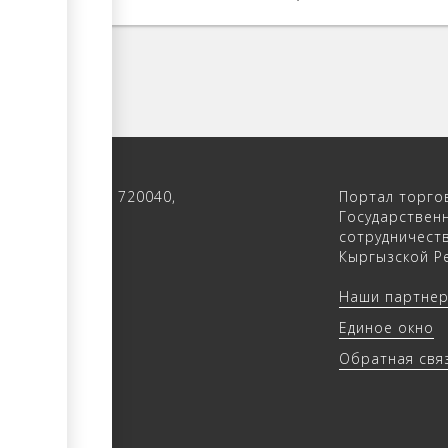
 122, 4-ый этаж, 720040,
Портал торго
 Кыргызстан
Государствен
сотрудничест
(312) 902640
Кыргызской Ре
(312) 902655
Наши партне
trade.kg
Единое окно
rade.kg
Обратная свя