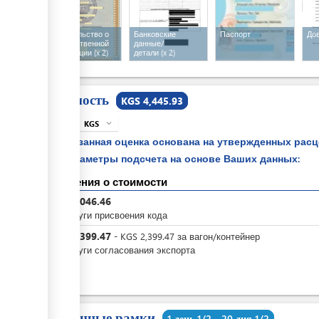
Свидетельство о
Банковские
Паспорт
До
государственной
данные/
регистрации
(x 2)
детали
(x 2)
Стоимость
KGS 4,445.93
KGS
expand_more
info
Указанная оценка основана на утвержденных рас
параметры подсчета на основе Ваших данных:
Сведения о стоимости
KGS
2,046.46
За услуги присвоения кода
KGS
2,399.47
-
KGS
2,399.47
за
вагон/контейнер
За услуги согласования экспорта
Временные рамки
1 день 1/2 - 20 дня 1/2