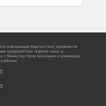
вой информации Кыргызстана управляется
ным предприятием «Единое окно» в
ве с Министерством экономики и коммерции
спублики.
ры
зь