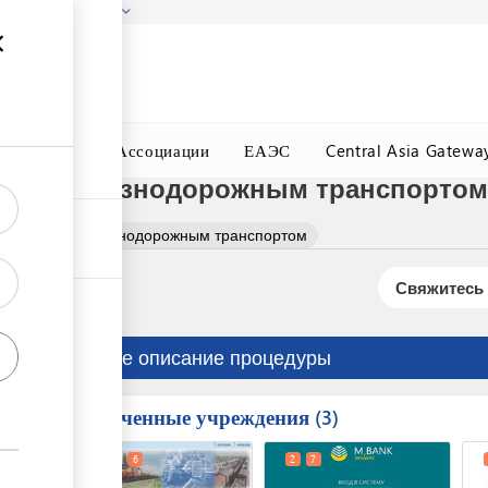
гызстана!
Подробнее
ного Окна
Ассоциации
ЕАЭС
Central Asia Gatewa
озок железнодорожным транспортом 
оперевозок железнодорожным транспортом
Свяжитесь 
Краткое описание процедуры
Вовлеченные учреждения
ess
3
1
3
6
2
7
ge