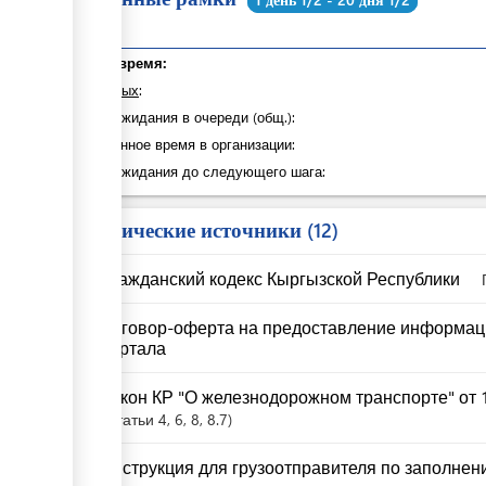
Общее время:
из которых
:
Время ожидания в очереди (общ.):
Затраченное время в организации:
Время ожидания до следующего шага:
Юридические источники
12
Гражданский кодекс Кыргызской Республики
Договор-оферта на предоставление информац
портала
Закон КР "О железнодорожном транспорте" от 1
Статьи
4
, 6
, 8
, 8.7
Инструкция для грузоотправителя по заполнени