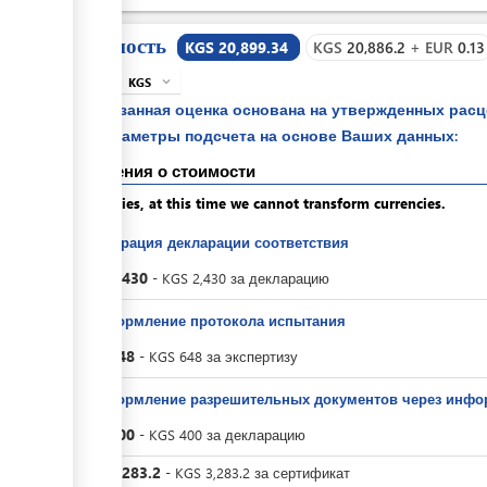
STI - 107
Стоимость
KGS 20,899.34
KGS
20,886.2
+
EUR
0.13
KGS
expand_more
info
Указанная оценка основана на утвержденных рас
параметры подсчета на основе Ваших данных:
Сведения о стоимости
Apologies, at this time we cannot transform currencies.
Регистрация декларации соответствия
KGS
2,430
-
KGS
2,430
за
декларацию
За оформление протокола испытания
KGS
648
-
KGS
648
за
экспертизу
За оформление разрешительных документов через инфо
KGS
400
-
KGS
400
за
декларацию
KGS
3,283.2
-
KGS
3,283.2
за
сертификат