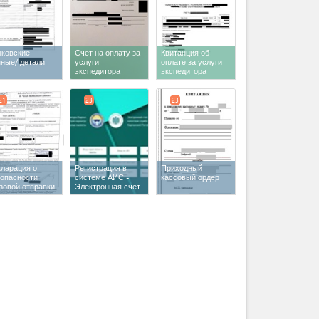
нковские
Счет на оплату за
Квитанция об
нные/ детали
услуги
оплате за услуги
экспедитора
экспедитора
21
23
23
кларация о
Регистрация в
Приходный
зопасности
системе АИС -
кассовый ордер
зовой отправки
Электронная счёт
фактура