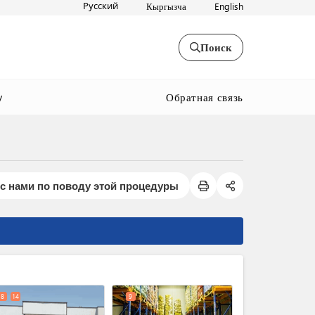
Русский
Кыргызча
English
Поиск
Обратная связь
y
с нами по поводу этой процедуры
expand_less
8
14
9