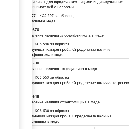
за сертификат для юридических лиц или индивидуальных
предпринимателей с налогами
KGS
307
-
KGS
307
за
образец
Исследование меда
KGS
4,670
Определение наличия хлорамфеникола в меде
KGS
0
-
KGS
586
за
образец
Последующая каждая проба. Определение наличия
хлорамфеникола в меде
KGS
4,500
Определение наличия тетрациклина в меде
KGS
0
-
KGS
563
за
образец
Последующая каждая проба. Определение наличия тетрацик
в меде
KGS
4,648
Определение наличия стрептомицина в меде
KGS
0
-
KGS
638
за
образец
Последующая каждая проба. Определение наличия
стрептомицина в меде