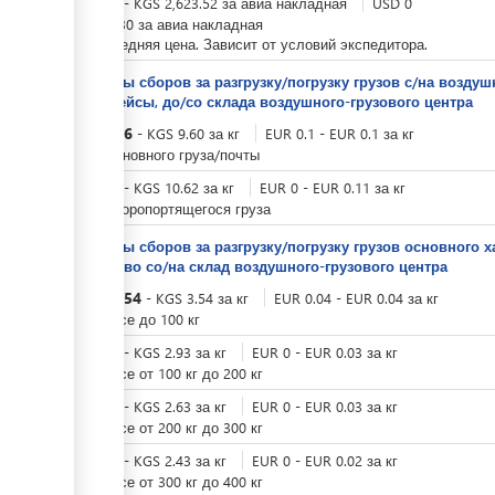
KGS
0
-
KGS
2,623.52
за
авиа накладная
USD
0
-
USD
30
за
авиа накладная
Это средняя цена. Зависит от условий экспедитора.
Тарифы сборов за разгрузку/погрузку грузов с/на возд
авиарейсы, до/со склада воздушного-грузового центра
KGS
9.6
-
KGS
9.60
за
кг
EUR
0.1
-
EUR
0.1
за
кг
Для основного груза/почты
KGS
0
-
KGS
10.62
за
кг
EUR
0
-
EUR
0.11
за
кг
Для скоропортящегося груза
Тарифы сборов за разгрузку/погрузку грузов основного х
средство со/на склад ​воздушного-грузового центра
KGS
3.54
-
KGS
3.54
за
кг
EUR
0.04
-
EUR
0.04
за
кг
при весе до 100 кг
KGS
0
-
KGS
2.93
за
кг
EUR
0
-
EUR
0.03
за
кг
при весе от 100 кг до 200 кг
KGS
0
-
KGS
2.63
за
кг
EUR
0
-
EUR
0.03
за
кг
при весе от 200 кг до 300 кг
KGS
0
-
KGS
2.43
за
кг
EUR
0
-
EUR
0.02
за
кг
при весе от 300 кг до 400 кг