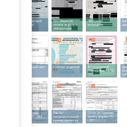
Акт отбора проб
Квитанция об
Протокол
Ба
(образцов)
оплате за услуги
испытания
да
лаборатории
17
18
20
Упаковочный лист
Паспорт водителя
Ветеринарный
Де
сертификат ЕАЭС
бе
гру
23
23
23
Отчет по НДС
Расчет
Отчет по единому
формы STI - 062
предварительной
налогу формы STI
суммы налога на
- 091
прибыль формы