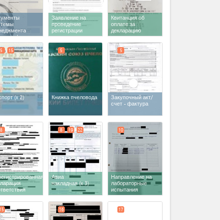
кументы
Заявление на
Квитанция об
стемы
проведение
оплате за
неджмента
регистрации
декларацию
ества /
декларации
соответствия
оизводственный
соответствия
троль при
техническим
5
15
5
5
рийном
регламентам ТС
пуске
(x 2)
спорт
(x 2)
Книжка пчеловода
Закупочный акт/
счет - фактура
8
8
19
22
10
регистрированная
Авиа
Направление на
кларация
накладная
(x 3)
лабораторные
ответствия
испытания
15
16
17