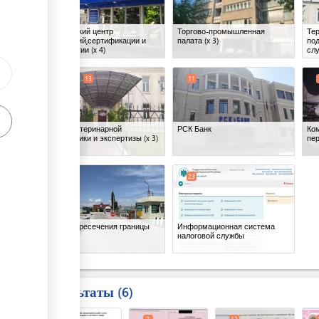
Бишкекский центр
Торгово-промышленная
Те
испытаний,сертификации и
палата
(x 3)
по
метрологии
(x 4)
сл
10
12
13
11
ess
Центр ветеринарной
РСК Банк
Ко
диагностики и экспертизы
(x 3)
пе
20
23
Пункт пересечения границы
Информационная система
ess
налоговой службы
Результаты
6