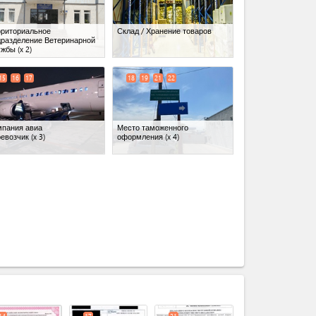
рриториальное
Склад / Хранение товаров
дразделение Ветеринарной
ужбы
(x 2)
15
16
17
18
19
21
22
мпания авиа
Место таможенного
ревозчик
(x 3)
оформления
(x 4)
expand_less