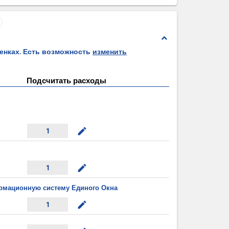
expand_less
ценках. Есть возможность
изменить
Подсчитать расходы
mode_edit
1
mode_edit
1
рмационную систему Единого Окна
mode_edit
1