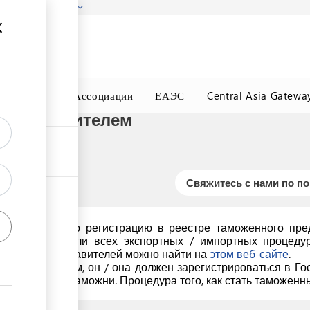
гызстана!
Подробнее
ного Окна
Ассоциации
ЕАЭС
Central Asia Gatewa
представителем
Свяжитесь с нами по п
твердить свою регистрацию в реестре таможенного пред
ение части или всех экспортных / импортных процедур 
женных представителей можно найти на
этом веб-сайте
.
редставителем, он / она должен зарегистрироваться в Г
ть в области таможни. Процедура того, как стать таможен