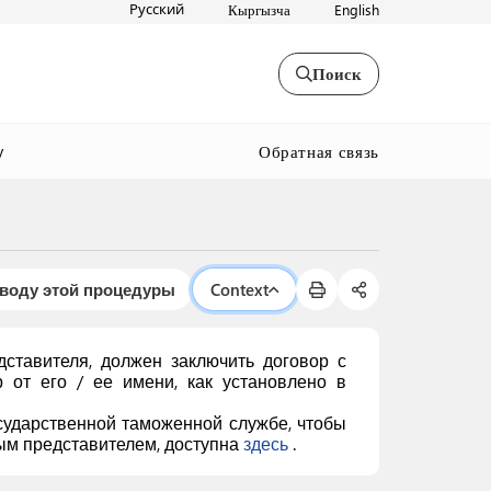
Русский
Кыргызча
English
Поиск
Обратная связь
y
оводу этой процедуры
Context
ставителя, должен заключить договор с
от его / ее имени, как установлено в
осударственной таможенной службе, чтобы
ным представителем, доступна
здесь
.