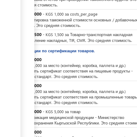
средняя стоимость.
KGS
3,000
-
KGS
1,000
за
costs_per_page
Корректировка таможенной стоимости основных / добавочны
листов. Это средняя стоимость.
KGS
1,500
-
KGS
1,500
за
Товарно-транспортная накладная
Оформление накладных, TIR, CMR. Это средняя стоимость.
Операции по сертификации товаров.
KGS
5,000
-
KGS
5,000
за
место (контейнер, коробка, паллета и др.)
Получить сертификат соответствия на пищевые продукты -
Кыргызстандарт. Это средняя стоимость.
KGS
5,000
-
KGS
5,000
за
место (контейнер, коробка, паллета и др.)
Получить сертификат соответствия на промышленные товары
Кыргызстандарт. Это средняя стоимость.
KGS
5,000
-
KGS
5,000
за
товар
Сертификация медицинской продукции - Министерство
здравоохранения Кыргызской Республики. Это средняя стоим
KGS
5,000