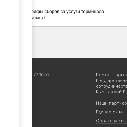
Тарифы сборов за услуги терминала
Статья
2
 122, 4-ый этаж, 720040,
Портал торго
 Кыргызстан
Государствен
сотрудничест
(312) 902640
Кыргызской Ре
(312) 902655
Наши партне
trade.kg
Единое окно
rade.kg
Обратная свя