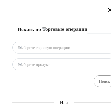
Добро Пожаловать на Информационный Торговый Портал Кыр
Торговые операции
Искать по
Главная страница
Процедуры
Центр Еди
Главная страница
Контракт с таможенным 
Выберите торговую операцию
Импорт
Газированные напитки
Центр Единого Окна
Выберите продукт
Central Asia Gateway
Торговец, не имеющий возможности под
таможенным представителем на выполн
доверенности. Обновленный список тамо
Если трейдер желает стать таможенным п
воспользоваться правом вести деятельнос
Или