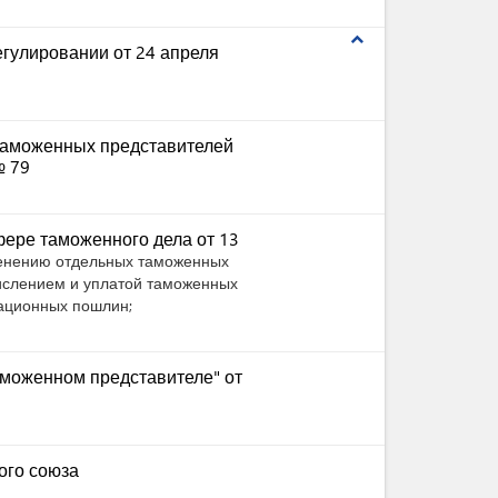
expand_less
гулировании от 24 апреля
таможенных представителей
№ 79
ере таможенного дела от 13
менению отдельных таможенных
числением и уплатой таможенных
сационных пошлин;
моженном представителе" от
ого союза