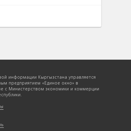
вой информации Кыргызстана управляется
ным предприятием «Единое окно» в
ве с Министерством экономики и коммерции
спублики.
ры
зь