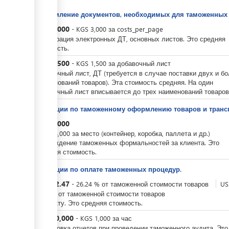
Оформление документов, необходимых для таможенных 
KGS
3,000
-
KGS
3,000
за
costs_per_page
Регистрация электронных ДТ, основных листов. Это средняя
стоимость.
KGS
1,500
-
KGS
1,500
за
добавочный лист
Добавочный лист, ДТ (требуется в случае поставки двух и б
наименований товаров). Эта стоимость средняя. На один
добавочный лист вписывается до трех наименований товаров
Операции по таможенному оформлению товаров и трансп
KGS
8,000
-
KGS
8,000
за
место (контейнер, коробка, паллета и др.)
Прохождение таможенных формальностей за клиента. Это
средняя стоимость.
Операции по оплате таможенных процедур.
KGS
52.47
-
26.24
%
от таможенной стоимости товаров
US
-
0.3
%
от таможенной стоимости товаров
По факту. Это средняя стоимость.
KGS
10,000
-
KGS
1,000
за
час
Подготовка отчетов при проведении таможенного аудита. Это