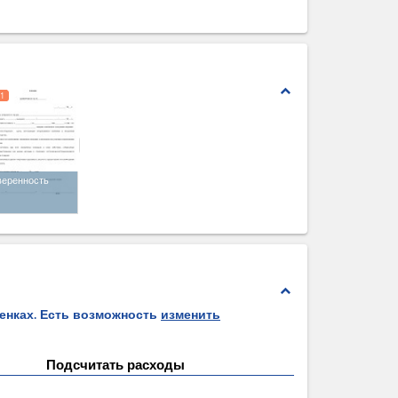
expand_less
1
веренность
expand_less
ценках. Есть возможность
изменить
Подсчитать расходы