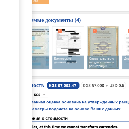
таможенного
оформления
Требуемые документы
4
1
1
1
Паспорт
Банковские
Свидетельство о
До
данные/ детали
государственной
регистрации
Стоимость
KGS 57,052.47
KGS
57,000
+
USD
0.6
KGS
expand_more
info
Указанная оценка основана на утвержденных рас
параметры подсчета на основе Ваших данных:
Сведения о стоимости
Apologies, at this time we cannot transform currencies.