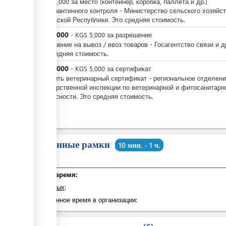
-
KGS
5,000
за
место (контейнер, коробка, паллета и др.)
Акт карантинного контроля - Министерство сельского хозяйс
Кыргызской Республики. Это средняя стоимость.
KGS
5,000
-
KGS
5,000
за
разрешение
Разрешение на вывоз / ввоз товаров - Госагентство связи и д
Это средняя стоимость.
KGS
5,000
-
KGS
5,000
за
сертификат
Получить ветеринарный сертификат - региональное отделен
Государственной инспекции по ветеринарной и фитосанитарн
безопасности. Это средняя стоимость.
Временные рамки
10 мин. - 1 ч.
Общее время:
из которых
:
Затраченное время в организации: