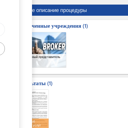
Краткое описание процедуры
Вовлеченные учреждения
ess
1
1
Таможенный представитель
Результаты
1
1
Договор об
оказании услуг