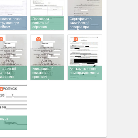
хнологическая
Протокола
Сертификат о
трукция при
испытаний
калибровке/
рийном
образцов
поверка при
пуске
(x 2)
продукции
(x 2)
серийном
выпуске
(x 2)
16
16
17
танция об
Квитанция об
Акт таможенного
ате за
оплате за
осмотра/досмотра
кларацию
протокол
ответствия
испытаний в
БЦИСМ
19
опуск