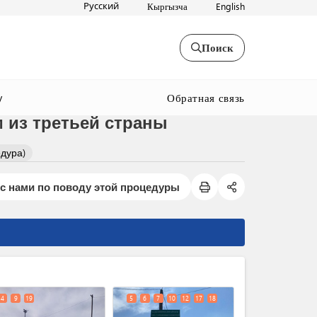
Русский
Кыргызча
English
Поиск
Обратная связь
y
 из третьей страны
дура)
с нами по поводу этой процедуры
expand_less
4
9
19
5
6
7
10
12
17
18