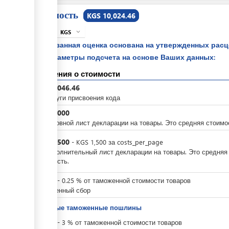
Стоимость
KGS 10,024.46
KGS
expand_more
info
Указанная оценка основана на утвержденных рас
параметры подсчета на основе Ваших данных:
Сведения о стоимости
KGS
2,046.46
За услуги присвоения кода
KGS
3,000
За основной лист декларации на товары. Это средняя стоимо
KGS
1,500
-
KGS
1,500
за
costs_per_page
За дополнительный лист декларации на товары. Это средняя
стоимость.
KGS
0
-
0.25
%
от таможенной стоимости товаров
Таможенный сбор
Ввозные таможенные пошлины
KGS
0
-
3
%
от таможенной стоимости товаров