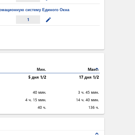
рмационную систему Единого Окна
mode_edit
1
expand_less
Мин.
Maкс.
5 дня 1/2
17 дня 1/2
40 мин.
3 ч. 45 мин.
4 ч. 15 мин.
14 ч. 40 мин.
40 ч.
136 ч.
expand_less