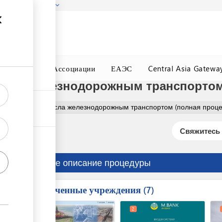
гызстана!
Подробнее
ного Окна
Ассоциации
ЕАЭС
Central Asia Gatewa
асла железнодорожным транспортом
астительного масла железнодорожным транспортом (полная проце
Свяжитесь 
Краткое описание процедуры
Вовлеченные учреждения
ess
7
1
3
2
ge