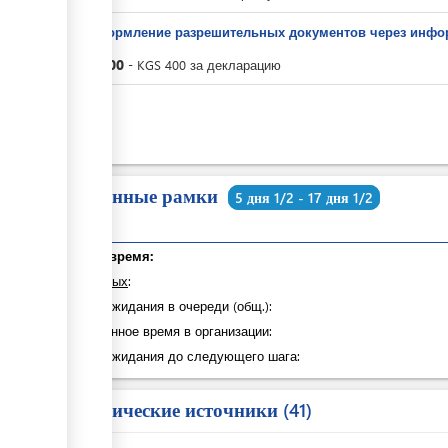
За оформление разрешительных документов через инфо
KGS
400
-
KGS
400
за
декларацию
KGS
0
Временные рамки
5 дня 1/2 - 17 дня 1/2
Общее время:
из которых
:
Время ожидания в очереди (общ.):
Затраченное время в организации:
Время ожидания до следующего шага:
Юридические источники
41