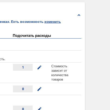
expand_less
ценках. Есть возможность
изменить
Подсчитать расходы
сть.
Стоимость
mode_edit
1
зависит от
количества
товаров
mode_edit
0
mode_edit
0