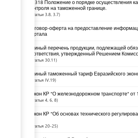
№ 318 Положение о порядке осуществления ка
контроля на таможенной границе.
Статьи
3.8
, 3.7
Договор-оферта на предоставление информац
портала
Единый перечень продукции, подлежащей обя
соответствия, утвержденный Решением Комисси
Статья
30.11
Единый таможенный тариф Евразийского экон
Статья
IV.19
Закон КР "О железнодорожном транспорте" от 1
Статьи
4
, 6
, 8
Закон КР "Об основах технического регулирова
67
Статья
20-25