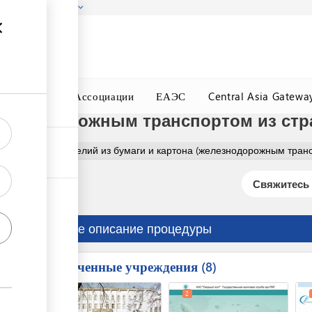
гызстана!
Подробнее
ного Окна
Ассоциации
ЕАЭС
Central Asia Gatewa
лезнодорожным транспортом из ст
Оформление изделий из бумаги и картона (железнодорожным тран
Свяжитесь 
Краткое описание процедуры
Вовлеченные учреждения
ess
8
1
2