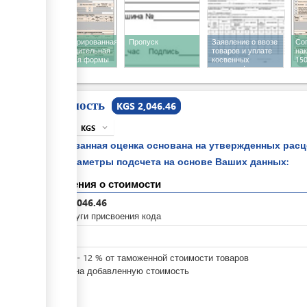
Зарегистрированная
Пропуск
Заявление о ввозе
Со
сопроводительная
товаров и уплате
на
накладная формы
косвенных
150
STI-150
налогов формы
136
Стоимость
KGS 2,046.46
KGS
expand_more
info
Указанная оценка основана на утвержденных рас
параметры подсчета на основе Ваших данных:
Сведения о стоимости
KGS
2,046.46
За услуги присвоения кода
KGS
0
KGS
0
-
12
%
от таможенной стоимости товаров
Налог на добавленную стоимость