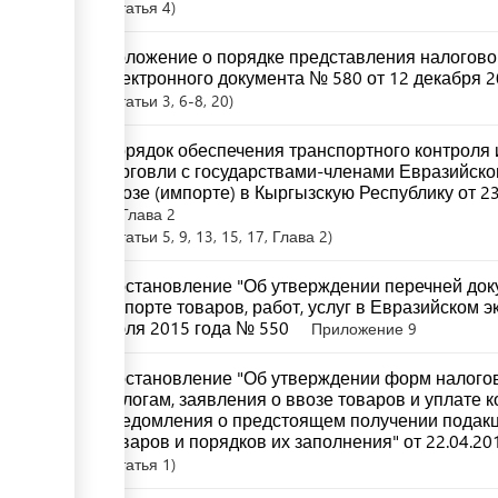
Статья
4
Положение о порядке представления налоговой
электронного документа № 580 от 12 декабря 2
Статьи
3
, 6-8
, 20
Порядок обеспечения транспортного контроля и
торговли с государствами-членами Евразийско
ввозе (импорте) в Кыргызскую Республику от 2
Глава 2
Статьи
5
, 9
, 13
, 15
, 17
, Глава 2
Постановление "Об утверждении перечней доку
импорте товаров, работ, услуг в Евразийском 
июля 2015 года № 550
Приложение 9
Постановление "Об утверждении форм налогов
налогам, заявления о ввозе товаров и уплате 
уведомления о предстоящем получении подакци
товаров и порядков их заполнения" от 22.04.20
Статья
1