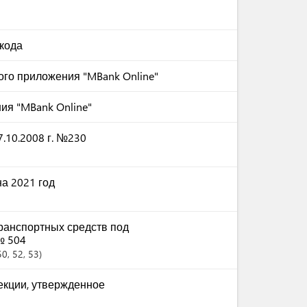
кода
го приложения "MBank Online"
ия "MBank Online"
.10.2008 г. №230
а 2021 год
ранспортных средств под
№ 504
50
, 52
, 53
екции, утвержденное