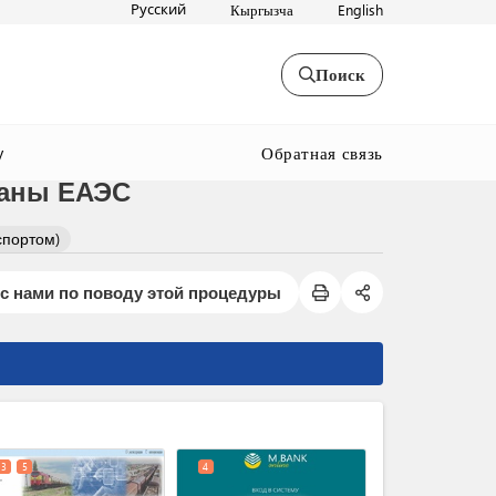
Русский
Кыргызча
English
Поиск
Обратная связь
y
раны ЕАЭС
спортом)
с нами по поводу этой процедуры
expand_less
3
5
4