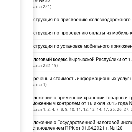
2019 № 52
Статья
221
Инструкция по присвоению железнодорожного 
Инструкция по проведению оплаты из мобильно
Инструкция по установке мобильного приложен
Налоговый кодекс Кыргызской Республики от 17
Статья
282-19
Перечень и стоимость информационных услуг н
Статья
1
Положение о временном хранении товаров и т
таможенным контролем от 16 июля 2015 года 
Статьи
1
, 2
, 4
, 7
, 8
, 9
, 10
, 11
, 12
, 13
, 14
, 17
, 25
, 26
, 27
, 
Положение о Государственной налоговой инсп
постановлением ПРК от 01.04.2021 г. №128