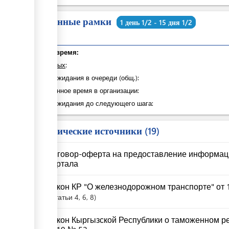
Временные рамки
1 день 1/2 - 15 дня 1/2
Общее время:
из которых
:
Время ожидания в очереди (общ.):
Затраченное время в организации:
Время ожидания до следующего шага:
Юридические источники
19
Договор-оферта на предоставление информац
портала
Закон КР "О железнодорожном транспорте" от 1
Статьи
4
, 6
, 8
Закон Кыргызской Республики о таможенном ре