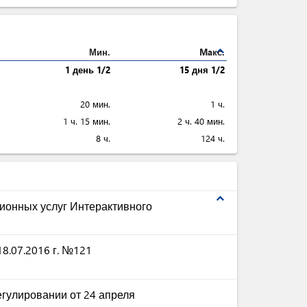
expand_less
Мин.
Maкс.
1 день 1/2
15 дня 1/2
20 мин.
1 ч.
1 ч. 15 мин.
2 ч. 40 мин.
8 ч.
124 ч.
expand_less
ионных услуг Интерактивного
8.07.2016 г. №121
гулировании от 24 апреля