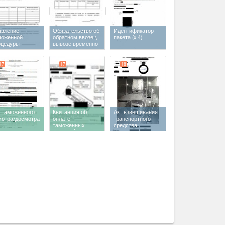
явление
Обязательство об
Идентификатор
моженной
обратном ввозе \
пакета
(x 4)
оцедуры
вывозе временно
еменного
ввезенных \
за(допуск)\
вывезенных
воза
товаров
17
17
18
т таможенного
Квитанция об
Акт взвешивания
мотра/досмотра
оплате
транспортного
таможенных
средства
платежей