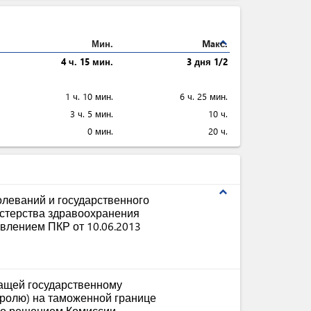
expand_less
Мин.
Maкс.
4 ч. 15 мин.
3 дня 1/2
1 ч. 10 мин.
6 ч. 25 мин.
3 ч. 5 мин.
10 ч.
0 мин.
20 ч.
expand_less
леваний и государственного
стерства здравоохранения
влением ПКР от 10.06.2013
жащей государственному
тролю) на таможенной границе
го решением Комиссии