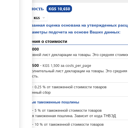
Стоимость
KGS 10,650
KGS
expand_more
info
Указанная оценка основана на утвержденных рас
параметры подсчета на основе Ваших данных:
Сведения о стоимости
KGS
3,000
За основной лист декларации на товары. Это средняя стоимо
KGS
1,500
-
KGS
1,500
за
costs_per_page
За дополнительный лист декларации на товары. Это средняя
стоимость.
KGS
0
-
0.25
%
от таможенной стоимости товаров
Таможенный сбор
Ввозные таможенные пошлины
KGS
0
-
5
%
от таможенной стоимости товаров
Ввозная таможенная пошлина. Зависит от кода ТНВЭД
KGS
0
-
10
%
от таможенной стоимости товаров