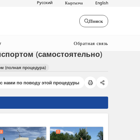
Русский
Кыргызча
English
Поиск
Обратная связь
y
спортом (самостоятельно)
м (полная процедура)
с нами по поводу этой процедуры
expand_less
3
7