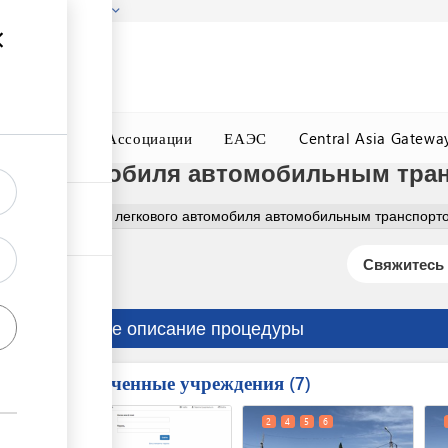
гызстана!
Подробнее
ного Окна
Ассоциации
ЕАЭС
Central Asia Gatewa
го автомобиля автомобильным тран
Временный ввоз легкового автомобиля автомобильным транспорто
Свяжитесь 
Краткое описание процедуры
Вовлеченные учреждения
ess
7
1
2
4
5
6
ge