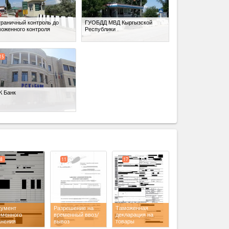
граничный контроль до
ГУОБДД МВД Кыргызской
моженного контроля
Республики
15
К Банк
expand_less
8
11
17
кумент
Разрешение на
Таможенная
еменного
временный ввоз/
декларация на
анения
вывоз
товары