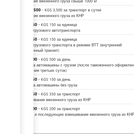
Хранение ввезенного груза свыше 1000 кг
KGS
3,500
-
KGS
3,500
за
транспорт в сутки
Хранение ввезенного груза из КНР
KGS
150
-
KGS
150
за
единица
Въезд грузового автотранспорта
KGS
150
-
KGS
150
за
единица
Въезд грузового транспорта в режиме ВТТ (внутренний
таможенный транзит)
KGS
500
-
KGS
500
за
день
Стоянка автомашины с грузом (после таможенного оформлен
истечения третьих суток)
KGS
150
-
KGS
150
за
день
Стоянка автомашины без груза
KGS
350
-
KGS
350
за
транспорт
Взвешивание ввезенного груза из КНР
KGS
200
-
KGS
200
за
транспорт
Второе и последующее взвешивание ввезенного груза из КН