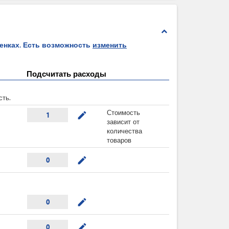
expand_less
ценках. Есть возможность
изменить
Подсчитать расходы
сть.
Стоимость
mode_edit
1
зависит от
количества
товаров
mode_edit
0
mode_edit
0
mode_edit
0