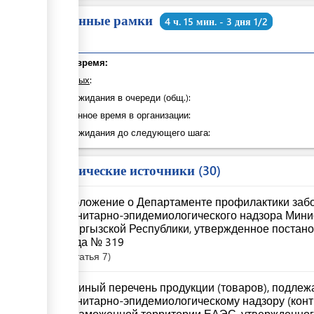
Временные рамки
4 ч. 15 мин. - 3 дня 1/2
Общее время:
из которых
:
Время ожидания в очереди (общ.):
Затраченное время в организации:
Время ожидания до следующего шага:
Юридические источники
30
Положение о Департаменте профилактики забо
санитарно-эпидемиологического надзора Мини
Кыргызской Республики, утвержденное постано
года № 319
Статья
7
Единый перечень продукции (товаров), подле
санитарно-эпидемиологическому надзору (кон
и таможенной территории ЕАЭС, утвержденно