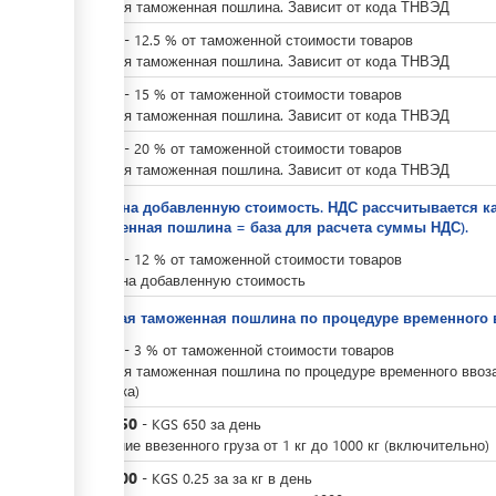
Ввозная таможенная пошлина. Зависит от кода ТНВЭД
KGS
0
-
12.5
%
от таможенной стоимости товаров
Ввозная таможенная пошлина. Зависит от кода ТНВЭД
KGS
0
-
15
%
от таможенной стоимости товаров
Ввозная таможенная пошлина. Зависит от кода ТНВЭД
KGS
0
-
20
%
от таможенной стоимости товаров
Ввозная таможенная пошлина. Зависит от кода ТНВЭД
Налог на добавленную стоимость. НДС рассчитывается 
таможенная пошлина = база для расчета суммы НДС).
KGS
0
-
12
%
от таможенной стоимости товаров
Налог на добавленную стоимость
Ввозная таможенная пошлина по процедуре временного в
KGS
0
-
3
%
от таможенной стоимости товаров
Ввозная таможенная пошлина по процедуре временного ввоз
(допуска)
KGS
650
-
KGS
650
за
день
Хранение ввезенного груза от 1 кг до 1000 кг (включительно)
KGS
500
-
KGS
0.25
за
за кг в день