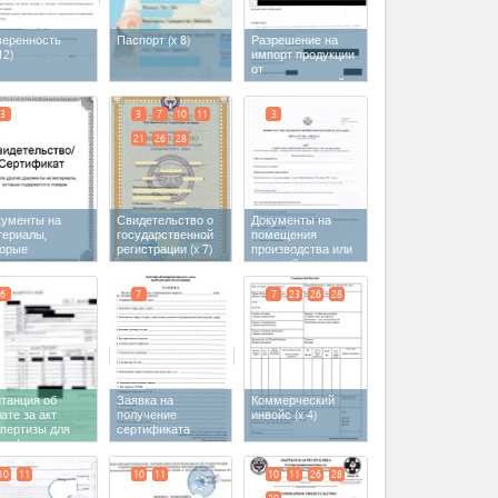
веренность
Паспорт
(x 8)
Разрешение на
12)
импорт продукции
от
импортирующей
страны
3
3
7
10
11
3
21
26
28
кументы на
Свидетельство о
Документы на
териалы,
государственной
помещения
торые
регистрации
(x 7)
производства или
держатся в
переработки
варах
6
7
7
23
26
28
танция об
Заявка на
Коммерческий
ате за акт
получение
инвойс
(x 4)
спертизы для
сертификата
ртификата
происхождения
оисхождения
10
11
10
11
10
11
26
28