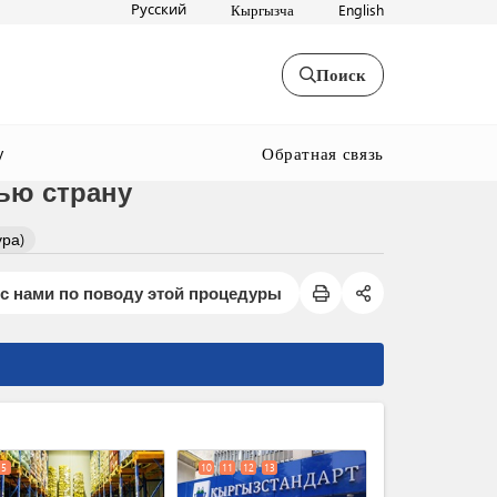
Русский
Кыргызча
English
Поиск
Обратная связь
y
ью страну
ура)
с нами по поводу этой процедуры
expand_less
5
10
11
12
13