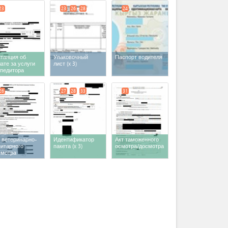
23
23
26
28
24
танция об
Упаковочный
Паспорт водителя
ате за услуги
лист
(x 3)
спедитора
26
27
28
33
31
 ветеринарно-
Идентификатор
Акт таможенного
нитарного
пакета
(x 3)
осмотра/досмотра
смотра