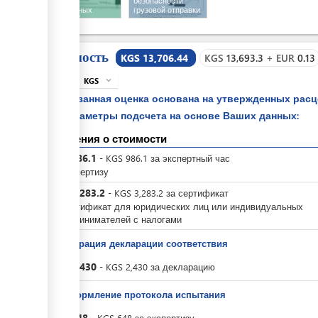
оплате
безопасности
таможенных
грузовой отправки
платежей
Стоимость
KGS 13,706.44
KGS
13,693.3
+
EUR
0.13
KGS
expand_more
info
Указанная оценка основана на утвержденных рас
параметры подсчета на основе Ваших данных:
Сведения о стоимости
KGS
986.1
-
KGS
986.1
за
экспертный час
за экспертизу
KGS
3,283.2
-
KGS
3,283.2
за
сертификат
за сертификат для юридических лиц или индивидуальных
предпринимателей с налогами
Регистрация декларации соответствия
KGS
2,430
-
KGS
2,430
за
декларацию
За оформление протокола испытания
KGS
648
-
KGS
648
за
экспертизу