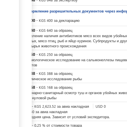
За оформление разрешительных документов через инфо
KGS
400
-
KGS
400
за
декларацию
KGS
640
-
KGS
640
за
образец
Определение наличия антибиотиков мясо всех видов убойны
животных, мясо птиц, рыб и яйцо куриное. Субпродукты и дру
виды сырья животного происхождения
KGS
250
-
KGS
250
за
образец
Бактериологическое исследование на сальмонеллезы пищев
продуктов
KGS
388
-
KGS
388
за
образец
Биохимическое исследование рыбы
KGS
168
-
KGS
168
за
образец
Ветеринарно-санитарный осмотр туш и органов убойных живо
свежеснуловой рыбы
KGS
0
-
KGS
2,623.52
за
авиа накладная
USD
0
-
USD
30
за
авиа накладная
Это средняя цена. Зависит от условий экспедитора.
KGS
0
-
0.25
%
от стоимости товара