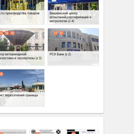
сто производства товаров
Бишкекский центр
испытаний,сертификации и
метрологии
(x 4)
16
18
19
17
27
нтр ветеринарной
РСК Банк
(x 2)
гностики и экспертизы
(x 3)
29
нкт пересечения границы
expand_less