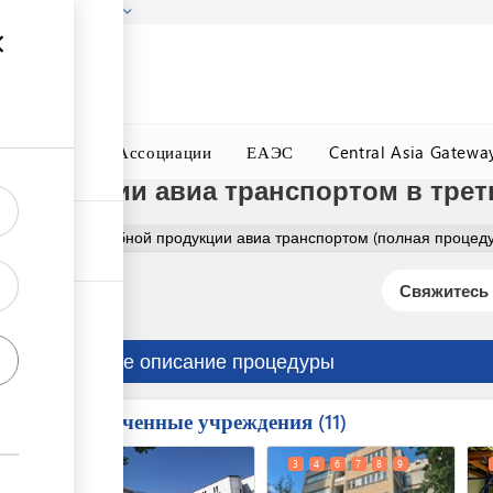
гызстана!
Подробнее
ного Окна
Ассоциации
ЕАЭС
Central Asia Gatewa
продукции авиа транспортом в трет
спорт рыбы и рыбной продукции авиа транспортом (полная процед
Свяжитесь 
Краткое описание процедуры
Вовлеченные учреждения
ess
11
1
2
3
4
6
7
8
9