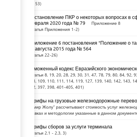
52
, 53
Постановление ПКР о некоторых вопросах в сф
февраля 2020 года № 79
Приложение 8
Статья
Приложения 1-2
Приложение 6 постановления "Положение о та
10 августа 2015 года № 564
Статья
22-26
Таможенный кодекс Евразийского экономическ
Статьи
8
, 19
, 20
, 28
, 29
, 30
, 31
, 47
, 78
, 79
, 80
, 84
, 92
, 9
113
, 109
, 110
, 111
, 114
, 119
, 127
, 139
, 140
, 142
, 143
, 1
342
, 397
, 398
, 401-405
, 401
Тарифы на грузовые железнодорожные перев
Темир Жолу" рассчитывают стоимость услуг железно
ставках и методологии указанные в данном документ
Тарифы сборов за услуги терминала
Статьи
2.1 - 2.3
, 3