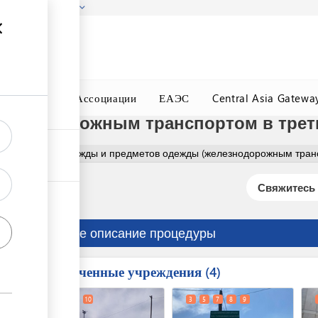
гызстана!
Подробнее
ного Окна
Ассоциации
ЕАЭС
Central Asia Gatewa
лезнодорожным транспортом в трет
Оформление одежды и предметов одежды (железнодорожным тран
Свяжитесь 
Краткое описание процедуры
Вовлеченные учреждения
ess
4
1
2
10
3
5
7
8
9