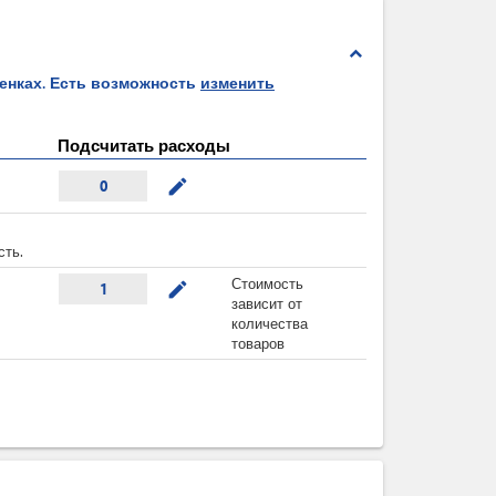
expand_less
ценках. Есть возможность
изменить
Подсчитать расходы
mode_edit
0
сть.
Стоимость
mode_edit
1
зависит от
количества
товаров