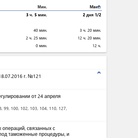
expand_less
Мин.
Maкс.
3 ч. 5 мин.
2 дня 1/2
40 мин.
3 ч. 20 мин.
2 ч. 25 мин.
12 ч. 20 мин.
0 мин.
12 ч.
expand_less
8.07.2016 г. №121
гулировании от 24 апреля
8
, 99
, 100
, 102
, 103
, 104
, 110
, 127
,
 операций, связанных с
под таможенные процедуры, и