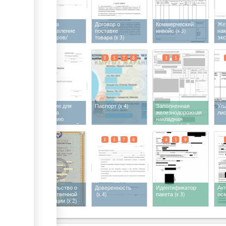
Заявка на
Договор о
Коммерческий
Же
предоставление
поставке
инвойс
(x 3)
нак
контейнеров/
товара
(x 3)
экс
вагонов на
погрузку
2
3
5
7
8
3
5
Заявление для
Паспорт
(x 4)
Заполненная
Уп
въезда на
железнодорожная
ли
территорию
накладная
железнодорожной
(экспорт)
(x 2)
станции
3
5
3
5
7
8
4
5
9
Свидетельство о
Доверенность
Идентификатор
Ак
государственной
(x 4)
пакета
(x 3)
ос
регистрации
(x 2)