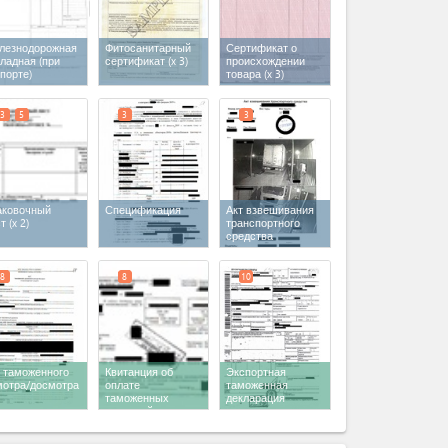
лезнодорожная
Фитосанитарный
Сертификат о
ладная (при
сертификат
(x 3)
происхождении
порте)
товара
(x 3)
3
5
3
3
аковочный
Спецификация
Акт взвешивания
ст
(x 2)
транспортного
средства
8
8
10
т таможенного
Квитанция об
Экспортная
мотра/досмотра
оплате
таможенная
таможенных
декларация
платежей