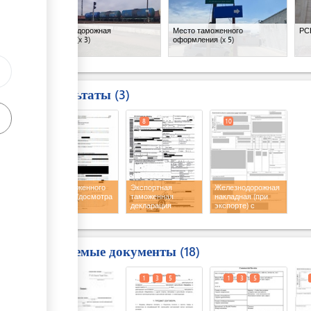
Железнодорожная
Место таможенного
РС
станция
(x 3)
оформления
(x 5)
Результаты
3
7
8
10
Акт таможенного
Экспортная
Железнодорожная
осмотра/досмотра
таможенная
накладная (при
декларация
экспорте) с
печатью
Требуемые документы
18
1
1
3
5
1
3
5