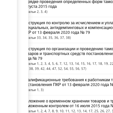
порядке проведения определенных форм тамож
августа 2015 года
Статьи
2
, 3
, 4
Инструкция по контролю за исчислением и упл
специальных, антидемпинговых и компенсаци
ПКР от 13 февраля 2020 года № 79
Статьи
33
, 34
, 35
, 36
, 37
, 38
Инструкция по организации и проведению там
товаров и транспортных средств постановлени
года № 79
Статьи
1
, 2
, 3
, 4
, 5
, 6
, 7
, 12
, 13
, 14
, 15
, 16
, 17
, 18
, 19
, 2
37
, 38
, 39
, 42
, 44
, 47
, 52
, 54
, 55
, 56
, 57
Квалификационные требования к работникам 
постановления ПКР от 13 февраля 2020 года 
Статьи
1
, 3
Положение о временном хранении товаров и т
таможенным контролем от 16 июля 2015 года 
Статьи
1
, 2
, 4
, 7
, 8
, 9
, 10
, 11
, 12
, 13
, 14
, 17
, 25
, 26
, 27
, 