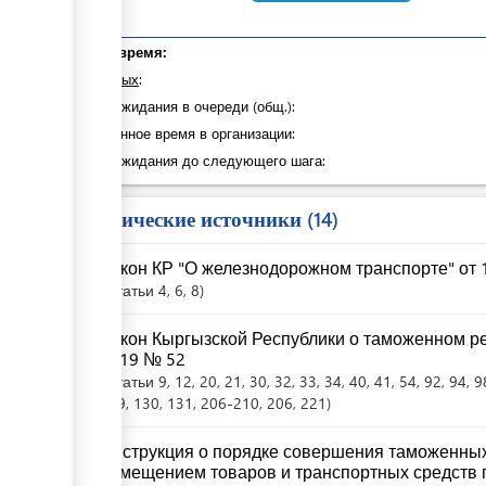
Общее время:
из которых
:
Время ожидания в очереди (общ.):
Затраченное время в организации:
Время ожидания до следующего шага:
Юридические источники
14
Закон КР "О железнодорожном транспорте" от 1
Статьи
4
, 6
, 8
Закон Кыргызской Республики о таможенном ре
2019 № 52
Статьи
9
, 12
, 20
, 21
, 30
, 32
, 33
, 34
, 40
, 41
, 54
, 92
, 94
, 9
129
, 130
, 131
, 206-210
, 206
, 221
Инструкция о порядке совершения таможенных
помещением товаров и транспортных средств 