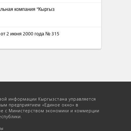
альная компания "Кыргыз
 от 2 июня 2000 года № 315
вой информации Кыргызстана управляется
ным предприятием «Единое окно» в
ве с Министерством экономики и коммерции
спублики.
ры