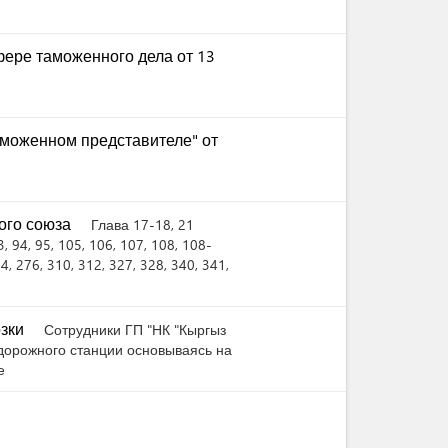
ере таможенного дела от 13
моженном представителе" от
ого союза
Глава 17-18, 21
3
, 94
, 95
, 105
, 106
, 107
, 108
, 108-
44
, 276
, 310
, 312
, 327
, 328
, 340
, 341
,
озки
Сотрудники ГП "НК "Кыргыз
дорожного станции основываясь на
е