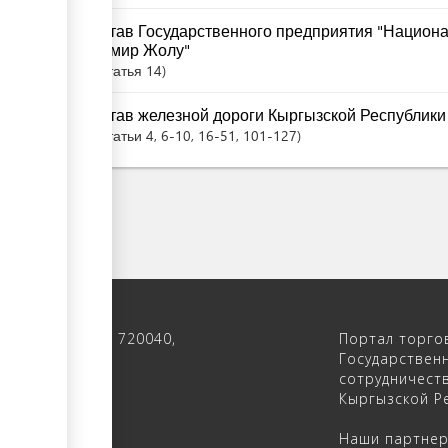
Устав Государственного предприятия "Национ
Темир Жолу"
Статья
14
Устав железной дороги Кыргызской Республики
Статьи
4
, 6-10
, 16-51
, 101-127
 122, 4-ый этаж, 720040,
Портал торго
 Кыргызстан
Государствен
сотрудничест
(312) 902640
Кыргызской Ре
(312) 902655
Наши партне