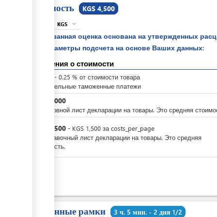
Стоимость
KGS 4,500
KGS
expand_more
info
Указанная оценка основана на утвержденных рас
параметры подсчета на основе Ваших данных:
Сведения о стоимости
KGS
0
-
0.25
%
от стоимости товара
Обязательные таможенные платежи
KGS
3,000
За основной лист декларации на товары. Это средняя стоимо
KGS
1,500
-
KGS
1,500
за
costs_per_page
За добавочный лист декларации на товары. Это средняя
стоимость.
KGS
0
Временные рамки
3 ч. 5 мин. - 2 дня 1/2