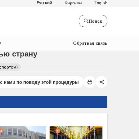
Русский
Кыргызча
English
Поиск
Обратная связь
y
ью страну
спортом)
с нами по поводу этой процедуры
expand_less
4
6