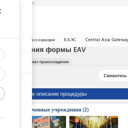
гызстана!
Подробнее
ного Окна
Ассоциации
ЕАЭС
Central Asia Gatewa
роисхождения формы EAV
олучить сертификат происхождения
Свяжитесь 
Краткое описание процедуры
Вовлеченные учреждения
ess
2
1
3
4
5
6
2