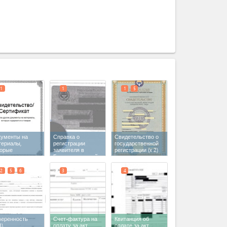
expand_less
1
1
1
5
кументы на
Справка о
Свидетельство о
териалы,
регистрации
государственной
торые
заявителя в
регистрации
(x 2)
держатся в
Государственной
варах
Налоговой Службе
КР
2
5
6
3
4
веренность
Счет-фактура на
Квитанция об
3)
оплату за акт
оплате за акт