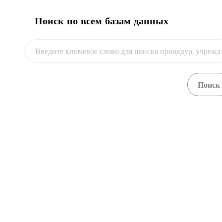
Провести экспертизу
2
Поиск по всем базам данных
Оплатить за акт экспертизы для
3
сертификата происхождения
Получить акт экспертизы для
4
сертификата происхождения
Подать заявление на сертификат
5
происхождения
Оплатить за сертификат
6
происхождения
flag