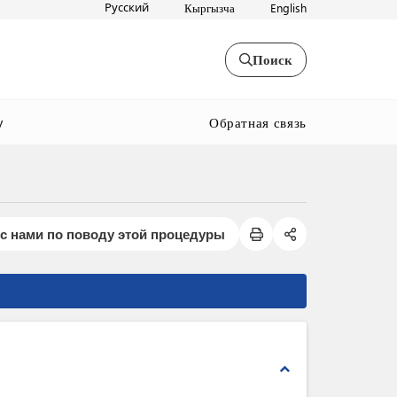
Русский
Кыргызча
English
Поиск
Обратная связь
y
с нами по поводу этой процедуры
expand_less