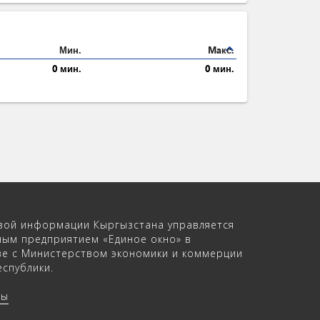
expand_less
Мин.
Maкс.
0 мин.
0 мин.
вой информации Кыргызстана управляется
ным предприятием «Единое окно» в
ве с Министерством экономики и коммерции
спублики.
ры