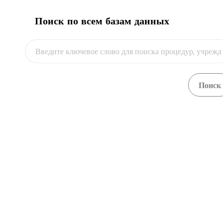
Поиск по всем базам данных
пр. Чуй
Бишкек,
+996 
+996 
info@