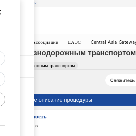
гызстана!
Подробнее
ного Окна
Ассоциации
ЕАЭС
Central Asia Gatewa
озок железнодорожным транспортом
возок железнодорожным транспортом
Свяжитесь 
Краткое описание процедуры
Стоимость
Бесплатно