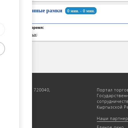
Временные рамки
0 мин. - 0 мин.
Общее время:
из которых
:
 122, 4-ый этаж, 720040,
Портал торго
 Кыргызстан
Государствен
сотрудничест
(312) 902640
Кыргызской Ре
(312) 902655
Наши партне
trade.kg
Единое окно