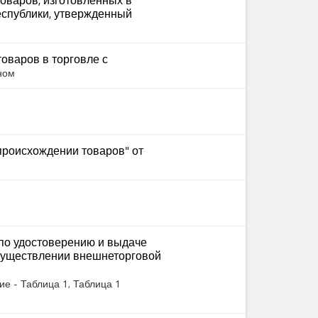
еспублики, утвержденный
оваров в торговле с
ном
происхождении товаров" от
по удостоверению и выдаче
существлении внешнеторговой
ие - Таблица 1
, Таблица 1