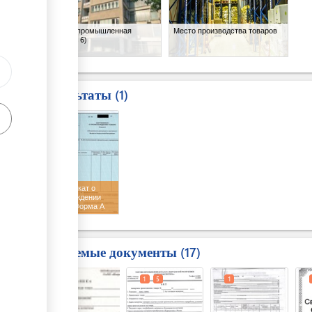
Торгово-промышленная
Место производства товаров
палата
(x 6)
Результаты
1
7
Сертификат о
происхождении
товара. Форма А
Требуемые документы
17
1
1
5
1