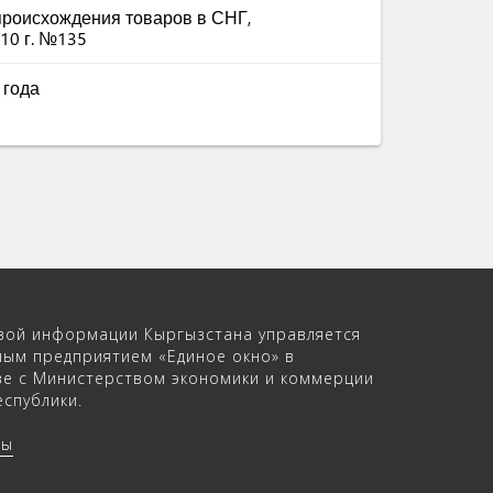
роисхождения товаров в СНГ,
10 г. №135
 года
вой информации Кыргызстана управляется
ным предприятием «Единое окно» в
ве с Министерством экономики и коммерции
спублики.
ры