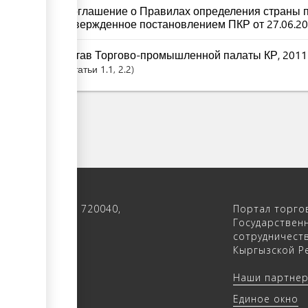
Соглашение о Правилах определения страны п
утвержденное постановлением ПКР от 27.06.20
Устав Торгово-промышленной палаты КР, 2011
Статьи
1.1
, 2.2
 122, 4-ый этаж, 720040,
Портал торго
 Кыргызстан
Государствен
сотрудничест
(312) 902640
Кыргызской Ре
(312) 902655
Наши партне
trade.kg
Единое окно
rade.kg