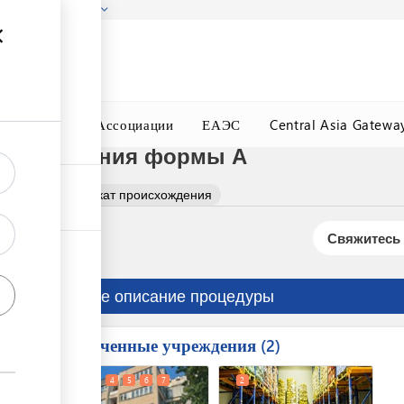
гызстана!
Подробнее
ного Окна
Ассоциации
ЕАЭС
Central Asia Gatewa
роисхождения формы А
олучить сертификат происхождения
Свяжитесь 
Краткое описание процедуры
Вовлеченные учреждения
ess
2
1
3
4
5
6
7
2