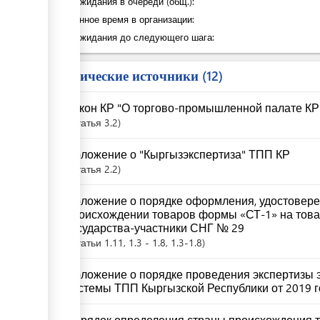
Время ожидания в очереди (общ.):
Затраченное время в организации:
Время ожидания до следующего шага:
Юридические источники
12
Закон КР "О торгово-промышленной палате КР" 
Статья
3.2
Положение о "Кыргызэкспертиза" ТПП КР
Статья
2.2
Положение о порядке оформления, удостовере
происхождении товаров формы «СТ-1» на това
государства-участники СНГ № 29
Статьи
1.11
, 1.3 - 1.8
, 1.3-1.8
Положение о порядке проведения экспертизы 
системы ТПП Кыргызской Республики от 2019 
Порядок определения страны происхождения т