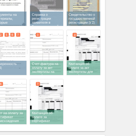
кументы на
Справка о
Свидетельство о
териалы,
регистрации
государственной
торые
заявителя в
регистрации
(x 2)
держатся в
Государственной
варах
Налоговой Службе
КР
2
5
6
7
3
4
веренность
Счет-фактура на
Квитанция об
4)
оплату за акт
оплате за акт
экспертизы на
экспертизы для
сертификат
сертификата
происхождения
происхождения
6
7
т на оплату за
Квитанция об
ртификат
оплате за
оисхождения
сертификат
происхождения