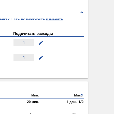
expand_less
ценках. Есть возможность
изменить
Подсчитать расходы
mode_edit
1
mode_edit
1
expand_less
Мин.
Maкс.
20 мин.
1 день 1/2