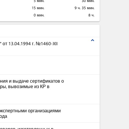
5 мин.
30 мин.
15 мин.
9 ч. 35 мин.
0 мин.
8 ч.
expand_less
от 13.04.1994 г. №1460-XII
ния и выдаче сертификатов о
ры, вывозимые из КР в
экспертными организациями
года
оваров, изготовленных в