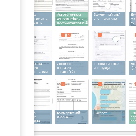
Заявка на
Акт экспертизы
Закупочный акт/
До
оформление акта
для сертификата
счет - фактура
ма
экспертизы по
происхождения
(x 2)
ко
определению
со
страны
то
происхождения
1
1
5
1
товара
Документы на
Договор о
Технологическая
До
помещения
поставке
инструкция
(x 
производства или
товара
(x 2)
переработки
5
5
5
Заявка на
Коммерческий
Паспорт
Сче
получение
инвойс
се
сертификата
пр
происхождения