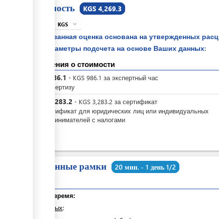
Стоимость
KGS 4,269.3
KGS
expand_more
info
Указанная оценка основана на утвержденных рас
параметры подсчета на основе Ваших данных:
Сведения о стоимости
KGS
986.1
-
KGS
986.1
за
экспертный час
за экспертизу
KGS
3,283.2
-
KGS
3,283.2
за
сертификат
за сертификат для юридических лиц или индивидуальных
предпринимателей с налогами
Временные рамки
20 мин. - 1 день 1/2
Общее время:
из которых
: