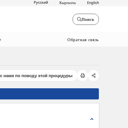
Русский
Кыргызча
English
Поиск
Обратная связь
y
с нами по поводу этой процедуры
expand_less