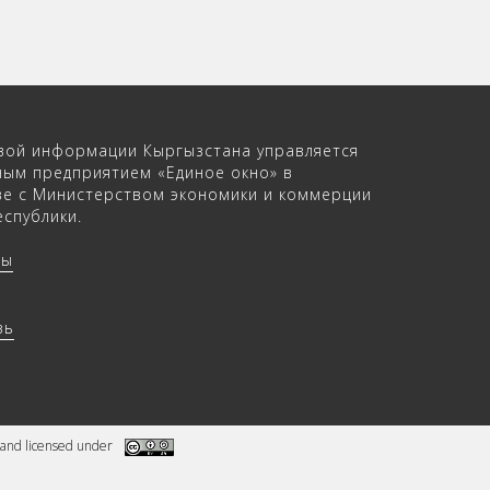
вой информации Кыргызстана управляется
ным предприятием «Единое окно» в
ве с Министерством экономики и коммерции
спублики.
ры
зь
and licensed under