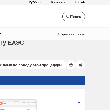
Русский
Кыргызча
English
Поиск
Обратная связь
y
ну ЕАЭС
с нами по поводу этой процедуры
expand_less
5