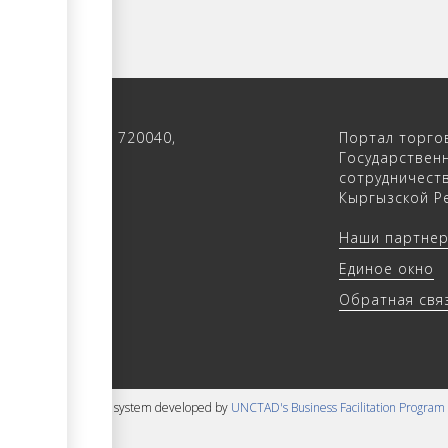
 122, 4-ый этаж, 720040,
Портал торго
 Кыргызстан
Государствен
сотрудничест
(312) 902640
Кыргызской Ре
(312) 902655
Наши партне
trade.kg
Единое окно
rade.kg
Обратная свя
 content management system developed by
UNCTAD's Business Facilitation Program