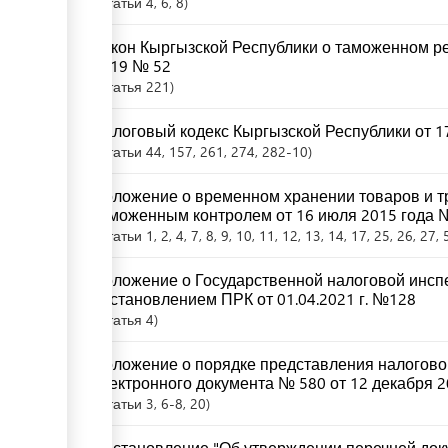
Статьи
4
, 6
, 8
Закон Кыргызской Республики о таможенном ре
2019 № 52
Статья
221
Налоговый кодекс Кыргызской Республики от 17
Статьи
44
, 157
, 261
, 274
, 282-10
Положение о временном хранении товаров и т
таможенным контролем от 16 июля 2015 года 
Статьи
1
, 2
, 4
, 7
, 8
, 9
, 10
, 11
, 12
, 13
, 14
, 17
, 25
, 26
, 27
, 
Положение о Государственной налоговой инсп
постановлением ПРК от 01.04.2021 г. №128
Статья
4
Положение о порядке представления налоговой
электронного документа № 580 от 12 декабря 2
Статьи
3
, 6-8
, 20
Постановление "Об утверждении перечней доку