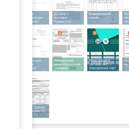
Заявка на
Договор о
Коммерческий
Же
предоставление
поставке
инвойс
нак
контейнеров/
товара
(x 2)
экс
вагонов на
погрузку
2
4
5
Заявление для
Заполненная
Регистрация в
Пр
въезда на
железнодорожная
системе АИС -
ка
территорию
накладная
Электронная счёт
железнодорожной
(экспорт)
фактура
станции
5
Отчет по единому
налогу формы STI
- 091