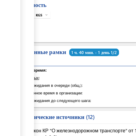
Стоимость
KGS
expand_more
info
KGS
0
Временные рамки
1 ч. 40 мин. - 1 день 1/2
Общее время:
из которых
:
Время ожидания в очереди (общ.):
Затраченное время в организации:
Время ожидания до следующего шага:
Юридические источники
12
Закон КР "О железнодорожном транспорте" от 1