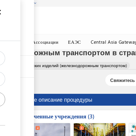
гызстана!
Подробнее
ного Окна
Ассоциации
ЕАЭС
Central Asia Gatewa
лезнодорожным транспортом в стра
ение кондитерских изделий (железнодорожным транспортом)
Свяжитесь 
Краткое описание процедуры
Вовлеченные учреждения
ess
3
1
2
4
3