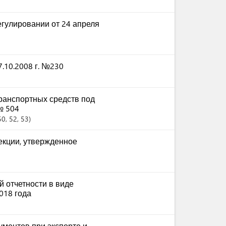
гулировании от 24 апреля
.10.2008 г. №230
ранспортных средств под
№ 504
50
, 52
, 53
екции, утвержденное
 отчетности в виде
018 года
ментов при экспорте и