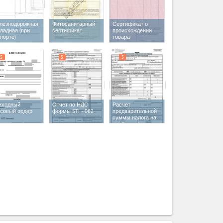
лезнодорожная
Фитосанитарный
Сертификат о
ладная (при
сертификат
происхождении
порте)
товара
5
5
5
иходный
Отчет по НДС
Расчет
ссовый ордер
формы STI - 062
предварительной
суммы налога на
прибыль формы
STI - 107