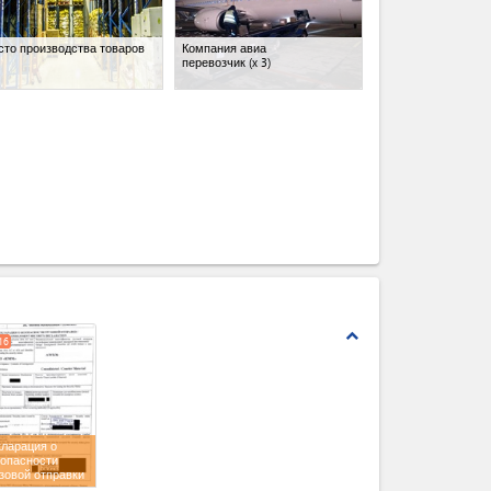
сто производства товаров
Компания авиа
перевозчик
(x 3)
expand_less
16
кларация о
зопасности
зовой отправки
печатью