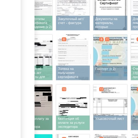
Акт экспертизы
Закупочный акт/
Документы на
До
для сертификата
счет - фактура
материалы,
по
происхождения
(x 2)
которые
пр
содержатся в
пе
товарах
7
8
8
11
Квитанция об
Заявка на
Паспорт
(x 2)
Сче
оплате за акт
получение
се
экспертизы для
сертификата
пр
сертификата
происхождения
происхождения
12
13
13
Счет на оплату за
Квитанция об
Упаковочный лист
Па
услуги
оплате за услуги
экспедитора
экспедитора