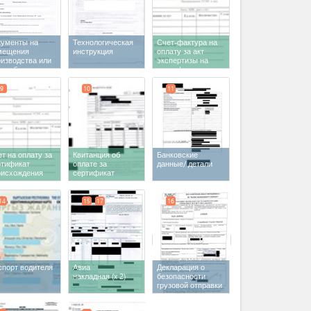
кументы на
Технологическая
Счет-фактура на
мещения
инструкция
оплату за акт
оизводства или
экспертизы на
реработки
сертификат
происхождения
9
10
11
т на оплату за
Квитанция об
Банковские
ртификат
оплате за
данные/ детали
оисхождения
сертификат
происхождения
14
15
17
16
спорт водителя
Авиа
Декларация о
накладная
(x 2)
безопасности
грузовой отправки