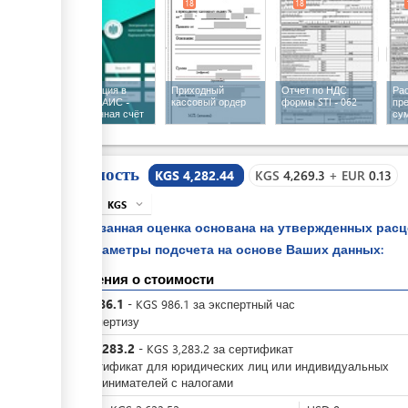
18
18
18
Регистрация в
Приходный
Отчет по НДС
Ра
системе АИС -
кассовый ордер
формы STI - 062
пр
Электронная счёт
су
фактура
пр
STI
Стоимость
KGS 4,282.44
KGS
4,269.3
+
EUR
0.13
KGS
expand_more
info
Указанная оценка основана на утвержденных рас
параметры подсчета на основе Ваших данных:
Сведения о стоимости
KGS
986.1
-
KGS
986.1
за
экспертный час
за экспертизу
KGS
3,283.2
-
KGS
3,283.2
за
сертификат
за сертификат для юридических лиц или индивидуальных
предпринимателей с налогами