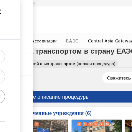
гызстана!
Подробнее
ного Окна
Ассоциации
ЕАЭС
Central Asia Gatewa
лий авиа транспортом в страну ЕАЭ
 ювелирных изделий авиа транспортом (полная процедура)
Свяжитесь 
Краткое описание процедуры
Вовлеченные учреждения
ess
6
1
2
3
4
6
7
8
9
10