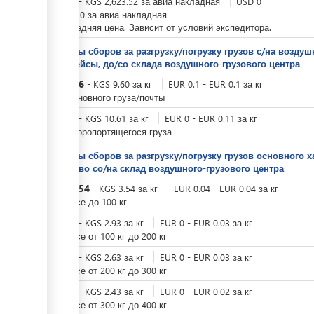
KGS
0
-
KGS
2,623.52
за
авиа накладная
USD
0
-
USD
30
за
авиа накладная
Это средняя цена. Зависит от условий экспедитора.
Тарифы сборов за разгрузку/погрузку грузов с/на возд
авиарейсы, до/со склада воздушного-грузового центра
KGS
9.6
-
KGS
9.60
за
кг
EUR
0.1
-
EUR
0.1
за
кг
Для основного груза/почты
KGS
0
-
KGS
10.61
за
кг
EUR
0
-
EUR
0.11
за
кг
Для скоропортящегося груза
Тарифы сборов за разгрузку/погрузку грузов основного х
средство со/на склад ​воздушного-грузового центра
KGS
3.54
-
KGS
3.54
за
кг
EUR
0.04
-
EUR
0.04
за
кг
при весе до 100 кг
KGS
0
-
KGS
2.93
за
кг
EUR
0
-
EUR
0.03
за
кг
при весе от 100 кг до 200 кг
KGS
0
-
KGS
2.63
за
кг
EUR
0
-
EUR
0.03
за
кг
при весе от 200 кг до 300 кг
KGS
0
-
KGS
2.43
за
кг
EUR
0
-
EUR
0.02
за
кг
при весе от 300 кг до 400 кг