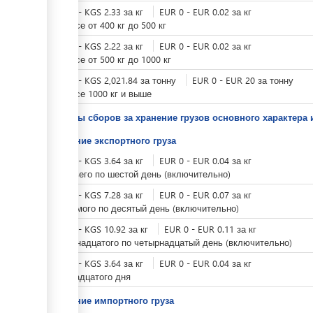
KGS
0
-
KGS
2.33
за
кг
EUR
0
-
EUR
0.02
за
кг
при весе от 400 кг до 500 кг
KGS
0
-
KGS
2.22
за
кг
EUR
0
-
EUR
0.02
за
кг
при весе от 500 кг до 1000 кг
KGS
0
-
KGS
2,021.84
за
тонну
EUR
0
-
EUR
20
за
тонну
при весе 1000 кг и выше
Тарифы сборов за хранение грузов основного характера 
Хранение экспортного груза
KGS
0
-
KGS
3.64
за
кг
EUR
0
-
EUR
0.04
за
кг
с третьего по шестой день (включительно)
KGS
0
-
KGS
7.28
за
кг
EUR
0
-
EUR
0.07
за
кг
с седьмого по десятый день (включительно)
KGS
0
-
KGS
10.92
за
кг
EUR
0
-
EUR
0.11
за
кг
с одиннадцатого по четырнадцатый день (включительно)
KGS
0
-
KGS
3.64
за
кг
EUR
0
-
EUR
0.04
за
кг
с пятнадцатого дня
Хранение импортного груза