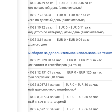
KGS
0
-
KGS
36.39
за
кг
EUR
0
-
EUR
0.36
за
кг
с третьего по шестой день (включительно)
KGS
0
-
KGS
7.28
за
кг
EUR
0
-
EUR
0.07
за
кг
с седьмого по десятый день (включительно)
KGS
0
-
KGS
10.92
за
кг
EUR
0
-
EUR
0.11
за
кг
с одиннадцатого по четырнадцатый день (включительно)
KGS
0
-
KGS
3.64
за
кг
EUR
0
-
EUR
0.04
за
кг
с пятнадцатого дня
Тарифы сборов за дополнительное использование техни
KGS
0
-
KGS
21,229.28
за
час
EUR
0
-
EUR
210
за
час
Погрузчик паллет и контейнеров (14 тонн)
KGS
0
-
KGS
12,131.01
за
час
EUR
0
-
EUR
120
за
час
Вильчатый погрузчик (10 тонн)
KGS
0
-
KGS
8,087.34
за
час
EUR
0
-
EUR
80
за
час
Ленточный транспортер с платформой
KGS
0
-
KGS
8,087.34
за
час
EUR
0
-
EUR
80
за
час
Дизельный тягач с платформой
KGS
0
-
KGS
6,672.06
за
час
EUR
0
-
EUR
66
за
час