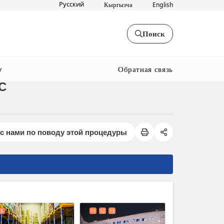
Русский
Кыргызча
English
Поиск
Обратная связь
y
С
с нами по поводу этой процедуры
expand_less
5
11
12
13