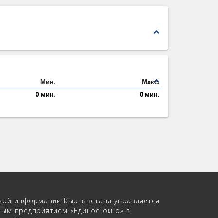
expand_less
expand_less
Мин.
Maкс.
0 мин.
0 мин.
вой информации Кыргызстана управляется
ным предприятием «Единое окно» в