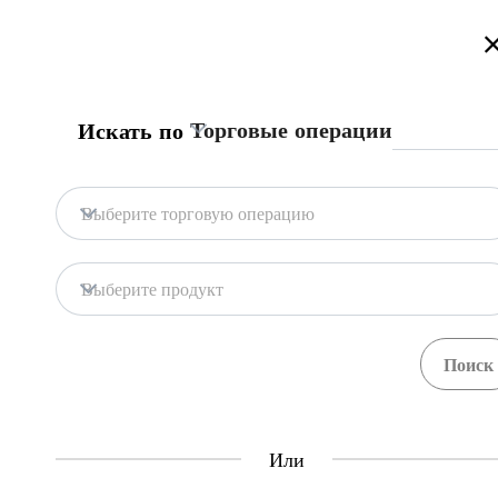
Добро Пожаловать на Информационный Торговый Портал Кыр
Торговые операции
Искать по
Главная страница
Процедуры
Центр Еди
Главная страница
Получить акт фитосанит
Выберите торговую операцию
Импорт
Ткани
Центр Единого Окна
Выберите продукт
Central Asia Gateway
При импорте упакованных товаров трейд
установленным требованиям, только в сл
Или
Шаги
(
0
)