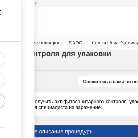
гызстана!
Подробнее
ного Окна
Ассоциации
ЕАЭС
Central Asia Gatewa
арного контроля для упаковки
Свяжитесь с нами по п
еры должны получить акт фитосанитарного контроля, удос
учае подозрения специалиста на заражение.
Краткое описание процедуры