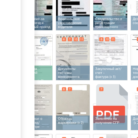
Разрешение на
Водительское
Свидетельство о
Де
въезд, выезд и
удостоверение
регистрации
со
транзитный проезд
водителя
транспортного
по территории
средства
Кыргызской
Республики
6
7
6
7
10
11
6
10
11
(импорт)
Протокола
Документы
Закупочный акт/
Но
испытаний
системы
счет -
те
образцов
менеджмента
фактура
(x 3)
до
продукции
(x 2)
качества /
хо
Производственный
мы
контроль при
6
6
7
7
серийном
выпуске
(x 4)
Сертификат о
Образцы
Заявление на
До
калибровке/
маркировки
(x 2)
получение СГР
(x 
поверка при
серийном выпуске