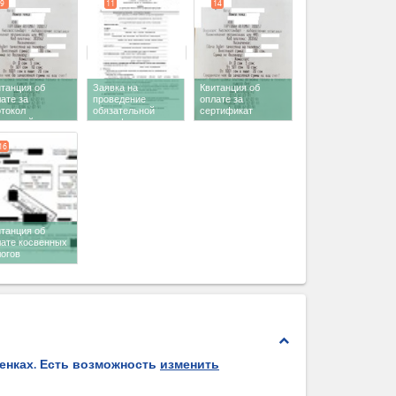
9
11
14
танция об
Заявка на
Квитанция об
ате за
проведение
оплате за
отокол
обязательной
сертификат
пытаний в
сертификации
соответствия
ИСМ
продукции
16
танция об
лате косвенных
логов
expand_less
ценках. Есть возможность
изменить