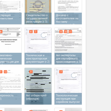
кларация
Свидетельство о
Договор с
ответствия
государственной
изготовителем на
регистрации
(x 3)
поставку
продукции
(x 2)
6
6
7
6
10
11
рмативно-
Техническая и
Акт экспертизы
хническая
конструкторская
для сертификата
кументация для
документация
(x 2)
происхождения
(x 3)
зяйственного
ла
7
13
7
7
веренность
Акт отбора проб
Технологическая
2)
(образцов)
инструкция при
серийном выпуске