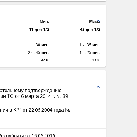
expand_less
Мин.
Maкс.
11 дня 1/2
42 дня 1/2
30 мин.
1 ч. 35 мин.
2 ч. 45 мин.
4 ч. 25 мин.
92 ч.
340 ч.
expand_less
зательному подтверждению
 ТС от 6 марта 2014 г. № 39​
ния в КР" от 22.05.2004 года №
спублики от 16.05.2015 г.