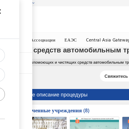
гызстана!
Подробнее
ного Окна
Ассоциации
ЕАЭС
Central Asia Gatewa
истящих средств автомобильным тр
тва
Импорт мыломоющих и чистящих средств автомобильным тр
Свяжитесь 
Краткое описание процедуры
Вовлеченные учреждения
ess
8
1
2