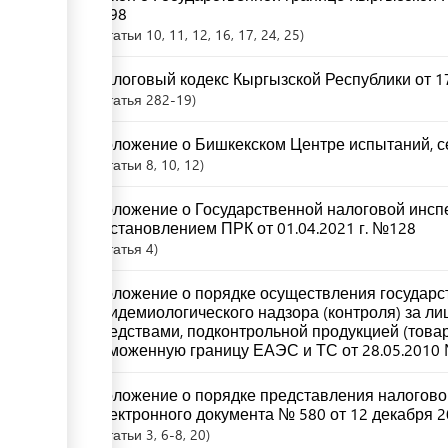
№98
Статьи
10
, 11
, 12
, 16
, 17
, 24
, 25
Налоговый кодекс Кыргызской Республики от 17
Статья
282-19
Положение о Бишкекском Центре испытаний, с
Статьи
8
, 10
, 12
Положение о Государственной налоговой инсп
постановлением ПРК от 01.04.2021 г. №128
Статья
4
Положение о порядке осуществления государс
эпидемиологического надзора (контроля) за л
средствами, подконтрольной продукцией (това
таможенную границу ЕАЭС и ТС от 28.05.2010
Положение о порядке представления налоговой
электронного документа № 580 от 12 декабря 2
Статьи
3
, 6-8
, 20