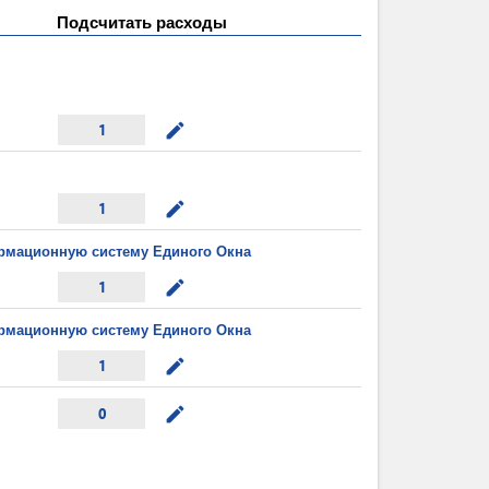
Подсчитать расходы
mode_edit
1
mode_edit
1
рмационную систему Единого Окна
mode_edit
1
рмационную систему Единого Окна
mode_edit
1
mode_edit
0