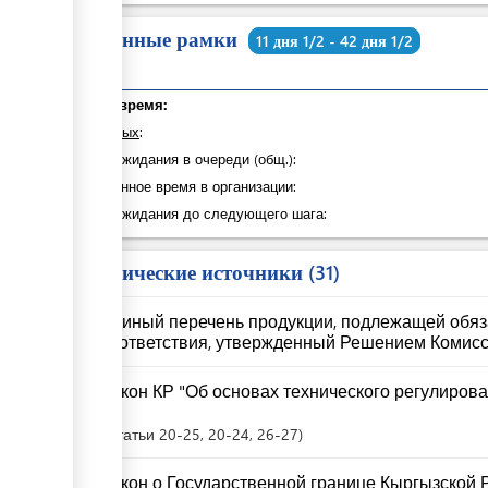
Временные рамки
11 дня 1/2 - 42 дня 1/2
Общее время:
из которых
:
Время ожидания в очереди (общ.):
Затраченное время в организации:
Время ожидания до следующего шага:
Юридические источники
31
Единый перечень продукции, подлежащей обя
соответствия, утвержденный Решением Комиссии
Закон КР "Об основах технического регулирова
67
Статьи
20-25
, 20-24
, 26-27
Закон о Государственной границе Кыргызской Ре