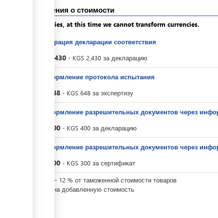
Сведения о стоимости
Apologies, at this time we cannot transform currencies.
Регистрация декларации соответствия
KGS
2,430
-
KGS
2,430
за
декларацию
За оформление протокола испытания
KGS
648
-
KGS
648
за
экспертизу
За оформление разрешительных документов через инфо
KGS
400
-
KGS
400
за
декларацию
За оформление разрешительных документов через инфо
KGS
300
-
KGS
300
за
сертификат
KGS
0
-
12
%
от таможенной стоимости товаров
Налог на добавленную стоимость