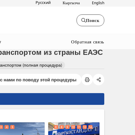
Русский
Кыргызча
English
Поиск
Обратная связь
y
анспортом из страны ЕАЭС
анспортом (полная процедура)
с нами по поводу этой процедуры
expand_less
3
4
5
6
8
9
10
11
12
14