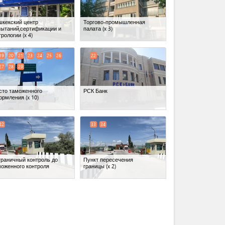
шкекский центр
Торгово-промышленная
пытаний,сертификации и
палата
(x 3)
трологии
(x 4)
19
20
21
23
24
25
26
22
27
28
29
сто таможенного
РСК Банк
ормления
(x 10)
32
33
34
граничный контроль до
Пункт пересечения
моженного контроля
границы
(x 2)