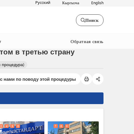
Русский
Кыргызча
English
Поиск
Обратная связь
y
том в третью страну
 процедура)
с нами по поводу этой процедуры
expand_less
3
4
5
6
7
8
9