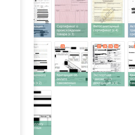
Спецификация
Сертификат о
Фитосанитарный
Ак
происхождении
сертификат
(x 4)
тр
товара
(x 3)
ср
25
34
25
27
28
29
34
Акт таможенного
Квитанция об
Экспортная
Кви
осмотра/
оплате
таможенная
опл
досмотра
(x 2)
таможенных
декларация
(x 4)
та
платежей
те
37
Счёт на оплату
транспортных
услуг