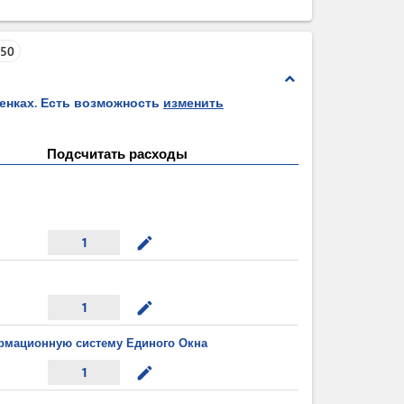
250
expand_less
ценках. Есть возможность
изменить
Подсчитать расходы
mode_edit
1
mode_edit
1
рмационную систему Единого Окна
mode_edit
1