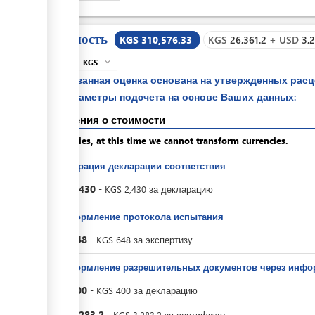
Стоимость
KGS 310,576.33
KGS
26,361.2
+
USD
3,
KGS
expand_more
info
Указанная оценка основана на утвержденных рас
параметры подсчета на основе Ваших данных:
Сведения о стоимости
Apologies, at this time we cannot transform currencies.
Регистрация декларации соответствия
KGS
2,430
-
KGS
2,430
за
декларацию
За оформление протокола испытания
KGS
648
-
KGS
648
за
экспертизу
За оформление разрешительных документов через инфо
KGS
400
-
KGS
400
за
декларацию
KGS
3,283.2
-
KGS
3,283.2
за
сертификат