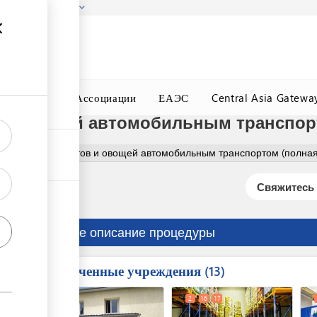
гызстана!
Подробнее
ного Окна
Ассоциации
ЕАЭС
Central Asia Gatewa
 и овощей автомобильным транспор
орт свежих фруктов и овощей автомобильным транспортом (полная
Свяжитесь 
Краткое описание процедуры
Вовлеченные учреждения
ess
13
1
18
2
16
17