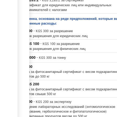
за сертификат для юридических лиц или индивидуальных
предпринимателей с налогами
Это оценка, основана на ряде предположений, которые в
собственные расходы:
KGS
300
-
KGS
300
за
разрешение
За бланк разрешения для юридических лиц
KGS
100
или
-
KGS
100
за
разрешение
За бланк разрешения для физических лиц
KGS
3,000
-
KGS
300
за
тонну
KGS
100
Оплата за фитосанитарный сертификат с весом подкарантин
продуктов до 500 кг
KGS
200
или
Оплата за фитосанитарный сертификат с весом подкарантин
продуктов свыше 500 кг
KGS
200
-
KGS
200
за
экспертизу
Проведение лабораторных исследований (энтомологическое
обследование, гербологическое и фитопатологическое)
подкарантинных продуктов весом до 500 кг