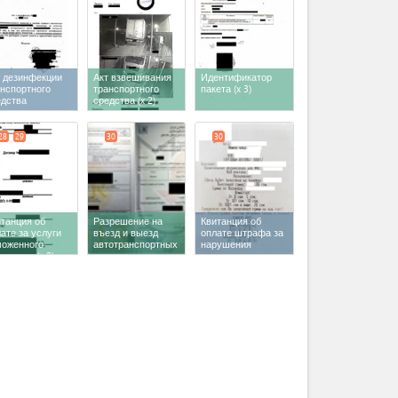
т дезинфекции
Акт взвешивания
Идентификатор
анспортного
транспортного
пакета
(x 3)
едства
средства
(x 2)
28
29
30
30
танция об
Разрешение на
Квитанция об
ате за услуги
въезд и выезд
оплате штрафа за
моженного
автотранспортных
нарушения
рминала
(x 2)
средств
порядка
выполнения
межд.авто.
перевозок на терр.
ЕАЭС