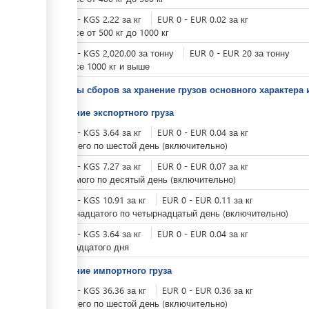
KGS
0
-
KGS
2.22
за
кг
EUR
0
-
EUR
0.02
за
кг
при весе от 500 кг до 1000 кг
KGS
0
-
KGS
2,020.00
за
тонну
EUR
0
-
EUR
20
за
тонну
при весе 1000 кг и выше
Тарифы сборов за хранение грузов основного характера 
Хранение экспортного груза
KGS
0
-
KGS
3.64
за
кг
EUR
0
-
EUR
0.04
за
кг
с третьего по шестой день (включительно)
KGS
0
-
KGS
7.27
за
кг
EUR
0
-
EUR
0.07
за
кг
с седьмого по десятый день (включительно)
KGS
0
-
KGS
10.91
за
кг
EUR
0
-
EUR
0.11
за
кг
с одиннадцатого по четырнадцатый день (включительно)
KGS
0
-
KGS
3.64
за
кг
EUR
0
-
EUR
0.04
за
кг
с пятнадцатого дня
Хранение импортного груза
KGS
0
-
KGS
36.36
за
кг
EUR
0
-
EUR
0.36
за
кг
с третьего по шестой день (включительно)