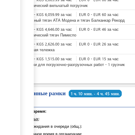
Электрический вильчатый погрузчик
KGS
0
-
KGS
6,059.99
за
час
EUR
0
-
EUR
60
за
час
Дизельный тягач АТА Модена и тягач Балканкар Рекорд
KGS
0
-
KGS
4,646.00
за
час
EUR
0
-
EUR
46
за
час
Электрический тягач Пимеспо
KGS
0
-
KGS
2,626.00
за
час
EUR
0
-
EUR
26
за
час
Багажная тележка
KGS
0
-
KGS
1,515.00
за
час
EUR
0
-
EUR
15
за
час
Грузчики для погрузочно-разгрузочных работ - 1 грузчик
Временные рамки
1 ч. 10 мин. - 4 ч. 45 мин.
Общее время:
из которых
:
Время ожидания в очереди (общ.):
Затраченное время в организации: