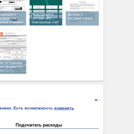
кларация о
Регистрация в
Договор о
зопасности
системе АИС -
поставке товара
зовой отправки
Электронная счёт
фактура
6
чет по единому
логу формы STI
91
expand_less
ценках. Есть возможность
изменить
Подсчитать расходы