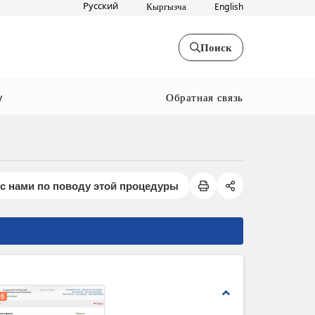
Русский
Кыргызча
English
Поиск
Обратная связь
y
с нами по поводу этой процедуры
expand_less
6