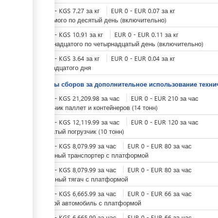
KGS
0
-
KGS
7.27
за
кг
EUR
0
-
EUR
0.07
за
кг
с седьмого по десятый день (включительно)
KGS
0
-
KGS
10.91
за
кг
EUR
0
-
EUR
0.11
за
кг
с одиннадцатого по четырнадцатый день (включительно)
KGS
0
-
KGS
3.64
за
кг
EUR
0
-
EUR
0.04
за
кг
с пятнадцатого дня
Тарифы сборов за дополнительное использование техни
KGS
0
-
KGS
21,209.98
за
час
EUR
0
-
EUR
210
за
час
Погрузчик паллет и контейнеров (14 тонн)
KGS
0
-
KGS
12,119.99
за
час
EUR
0
-
EUR
120
за
час
Вильчатый погрузчик (10 тонн)
KGS
0
-
KGS
8,079.99
за
час
EUR
0
-
EUR
80
за
час
Ленточный транспортер с платформой
KGS
0
-
KGS
8,079.99
за
час
EUR
0
-
EUR
80
за
час
Дизельный тягач с платформой
KGS
0
-
KGS
6,665.99
за
час
EUR
0
-
EUR
66
за
час
Грузовой автомобиль с платформой
KGS
0
-
KGS
6,665.99
за
час
EUR
0
-
EUR
66
за
час