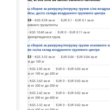
Тарифы сборов за разгрузку/погрузку грузов с/на возд
авиарейсы, до/со склада воздушного-грузового центра
KGS
9.59
-
KGS
9.59
за
кг
EUR
0.1
-
EUR
0.1
за
кг
Для основного груза/почты
KGS
0
-
KGS
10.60
за
кг
EUR
0
-
EUR
0.11
за
кг
Для скоропортящегося груза
Тарифы сборов за разгрузку/погрузку грузов основного х
средство со/на склад ​воздушного-грузового центра
KGS
3.53
-
KGS
3.53
за
кг
EUR
0.04
-
EUR
0.04
за
кг
при весе до 100 кг
KGS
0
-
KGS
2.93
за
кг
EUR
0
-
EUR
0.03
за
кг
при весе от 100 кг до 200 кг
KGS
0
-
KGS
2.63
за
кг
EUR
0
-
EUR
0.03
за
кг
при весе от 200 кг до 300 кг
KGS
0
-
KGS
2.42
за
кг
EUR
0
-
EUR
0.02
за
кг
при весе от 300 кг до 400 кг
KGS
0
-
KGS
2.32
за
кг
EUR
0
-
EUR
0.02
за
кг
при весе от 400 кг до 500 кг