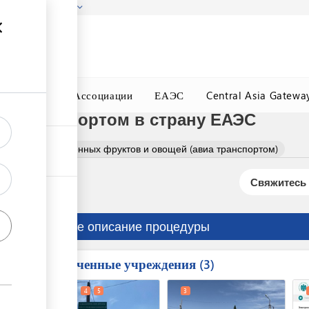
гызстана!
Подробнее
ного Окна
Ассоциации
ЕАЭС
Central Asia Gatewa
а транспортом в страну ЕАЭС
формление сушенных фруктов и овощей (авиа транспортом)
Свяжитесь 
Краткое описание процедуры
Вовлеченные учреждения
ess
3
1
2
4
5
3