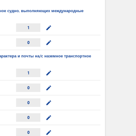
ушное судно, выполняющих международные
mode_edit
1
mode_edit
0
арактера и почты на/с наземное транспортное
mode_edit
1
mode_edit
0
mode_edit
0
mode_edit
0
mode_edit
0