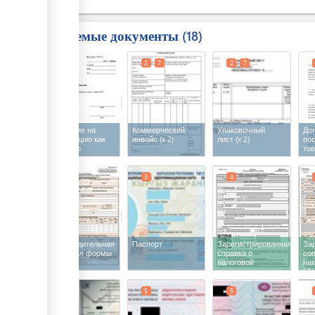
электронной
(импорт) с
форме
печатью
Требуемые документы
18
1
2
7
2
7
Заявление на
Коммерческий
Упаковочный
Дог
регистрацию как
инвойс
(x 2)
лист
(x 2)
по
импортер
то
2
3
4
Сопроводительная
Паспорт
Зарегистрированная
За
накладная формы
справка о
со
STI-150
налоговой
на
регистрации в
STI
электронной
форме
5
5
5