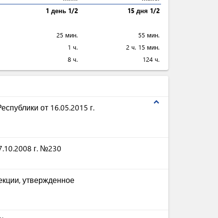
1 день 1/2
15 дня 1/2
25 мин.
55 мин.
1 ч.
2 ч. 15 мин.
8 ч.
124 ч.
expand_less
спублики от 16.05.2015 г.
.10.2008 г. №230
екции, утвержденное