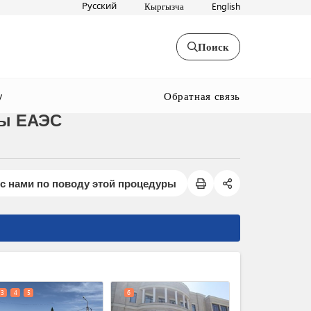
Русский
Кыргызча
English
Поиск
Обратная связь
y
ны ЕАЭС
с нами по поводу этой процедуры
expand_less
3
4
5
6