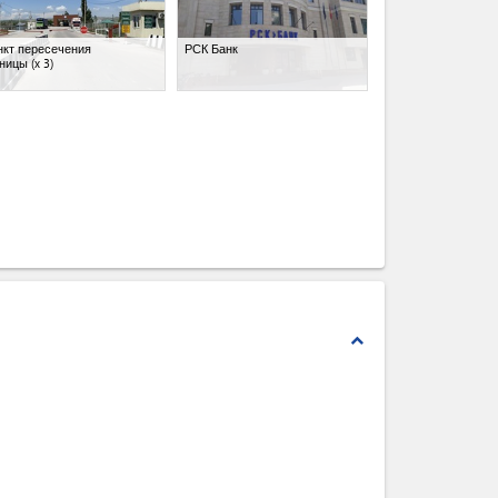
нкт пересечения
РСК Банк
аницы
(x 3)
expand_less