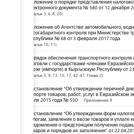
Положение о порядке представления налоговой
электронного документа № 580 от 12 декабря 2
Статьи
3
, 6-8
, 20
Положение об Агентстве автомобильного, водн
весогабаритного контроля при Министерстве т
Республики № 68 от 3 февраля 2017 года
Статьи
10
, 11
Порядок обеспечения транспортного контроля и
торговли с государствами-членами Евразийско
ввозе (импорте) в Кыргызскую Республику от 2
Статьи
5
, 9
, 13
, 15
, 17
, 42-47
, Глава 2
Постановление "Об утверждении перечней доку
импорте товаров, работ, услуг в Евразийском 
июля 2015 года № 550
Приложение 9
Постановление "Об утверждении форм налогов
налогам, заявления о ввозе товаров и уплате 
уведомления о предстоящем получении подакци
товаров и порядков их заполнения" от 22.04.20