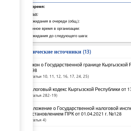
Общее время:
из которых
:
Время ожидания в очереди (общ.):
Затраченное время в организации:
Время ожидания до следующего шага:
Юридические источники
13
Закон о Государственной границе Кыргызской Ре
№98
Статьи
10
, 11
, 12
, 16
, 17
, 24
, 25
Налоговый кодекс Кыргызской Республики от 17
Статья
282-19
Положение о Государственной налоговой инсп
постановлением ПРК от 01.04.2021 г. №128
Статья
4