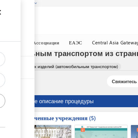
гызстана!
Подробнее
ного Окна
Ассоциации
ЕАЭС
Central Asia Gatewa
томобильным транспортом из стра
ние макаронных изделий (автомобильным транспортом)
Свяжитесь 
Краткое описание процедуры
Вовлеченные учреждения
ess
5
1
2