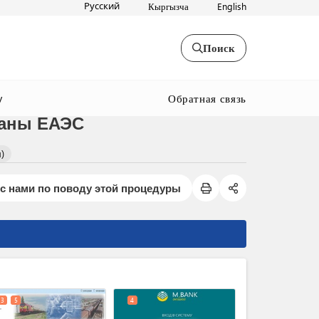
Русский
Кыргызча
English
Поиск
Обратная связь
y
раны ЕАЭС
)
с нами по поводу этой процедуры
expand_less
3
5
4