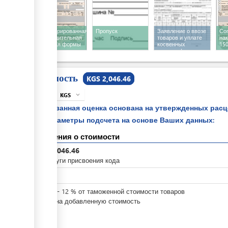
Зарегистрированная
Пропуск
Заявление о ввозе
Со
сопроводительная
товаров и уплате
на
накладная формы
косвенных
150
STI-150
налогов формы
136
Стоимость
KGS 2,046.46
KGS
expand_more
info
Указанная оценка основана на утвержденных рас
параметры подсчета на основе Ваших данных:
Сведения о стоимости
KGS
2,046.46
За услуги присвоения кода
KGS
0
KGS
0
-
12
%
от таможенной стоимости товаров
Налог на добавленную стоимость