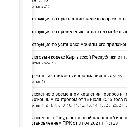
2019 № 52
Статья
221
Инструкция по присвоению железнодорожного 
Инструкция по проведению оплаты из мобильно
Инструкция по установке мобильного приложен
Налоговый кодекс Кыргызской Республики от 17
Статья
282-19
Перечень и стоимость информационных услуг н
Статья
1
Положение о временном хранении товаров и т
таможенным контролем от 16 июля 2015 года 
Статьи
1
, 2
, 4
, 7
, 8
, 9
, 10
, 11
, 12
, 13
, 14
, 17
, 25
, 26
, 27
, 
Положение о Государственной налоговой инсп
постановлением ПРК от 01.04.2021 г. №128