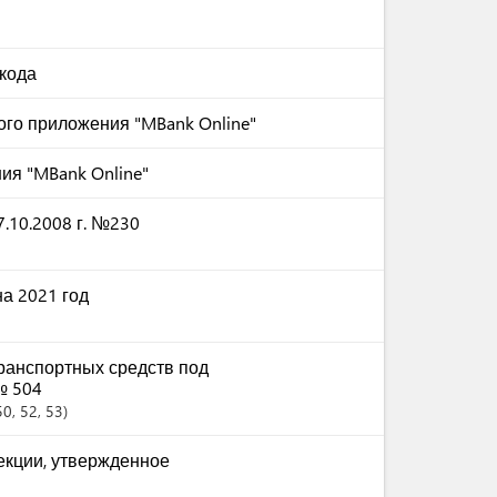
кода
го приложения "MBank Online"
ия "MBank Online"
.10.2008 г. №230
а 2021 год
ранспортных средств под
№ 504
50
, 52
, 53
екции, утвержденное