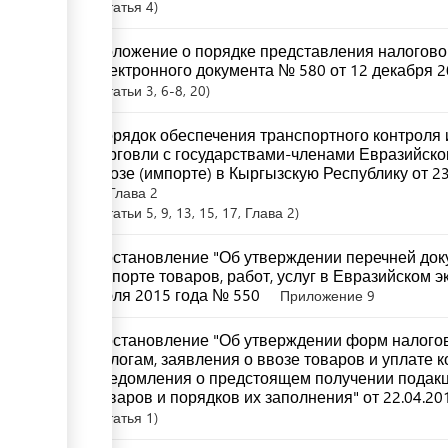
Статья
4
Положение о порядке представления налоговой
электронного документа № 580 от 12 декабря 2
Статьи
3
, 6-8
, 20
Порядок обеспечения транспортного контроля и
торговли с государствами-членами Евразийско
ввозе (импорте) в Кыргызскую Республику от 2
Глава 2
Статьи
5
, 9
, 13
, 15
, 17
, Глава 2
Постановление "Об утверждении перечней доку
импорте товаров, работ, услуг в Евразийском 
июля 2015 года № 550
Приложение 9
Постановление "Об утверждении форм налогов
налогам, заявления о ввозе товаров и уплате 
уведомления о предстоящем получении подакци
товаров и порядков их заполнения" от 22.04.20
Статья
1