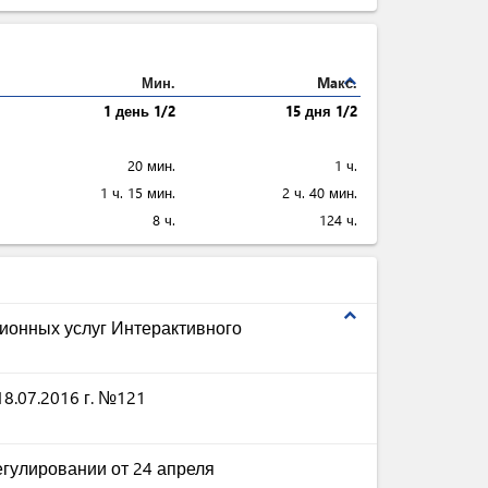
expand_less
Мин.
Maкс.
1 день 1/2
15 дня 1/2
20 мин.
1 ч.
1 ч. 15 мин.
2 ч. 40 мин.
8 ч.
124 ч.
expand_less
ионных услуг Интерактивного
8.07.2016 г. №121
гулировании от 24 апреля