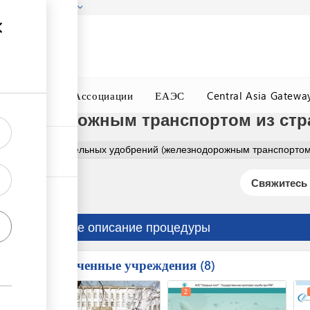
гызстана!
Подробнее
ного Окна
Ассоциации
ЕАЭС
Central Asia Gatewa
лезнодорожным транспортом из ст
рмление растительных удобрений (железнодорожным транспортом
Свяжитесь 
Краткое описание процедуры
Вовлеченные учреждения
ess
8
1
2