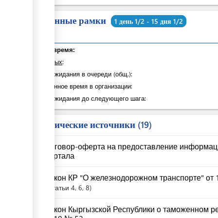
Временные рамки
1 день 1/2 - 15 дня 1/2
Общее время:
из которых
:
Время ожидания в очереди (общ.):
Затраченное время в организации:
Время ожидания до следующего шага:
Юридические источники
19
Договор-оферта на предоставление информац
портала
Закон КР "О железнодорожном транспорте" от 1
Статьи
4
, 6
, 8
Закон Кыргызской Республики о таможенном ре