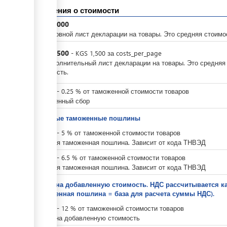
Сведения о стоимости
KGS
3,000
За основной лист декларации на товары. Это средняя стоимо
KGS
1,500
-
KGS
1,500
за
costs_per_page
За дополнительный лист декларации на товары. Это средняя
стоимость.
KGS
0
-
0.25
%
от таможенной стоимости товаров
Таможенный сбор
Ввозные таможенные пошлины
KGS
0
-
5
%
от таможенной стоимости товаров
Ввозная таможенная пошлина. Зависит от кода ТНВЭД
KGS
0
-
6.5
%
от таможенной стоимости товаров
Ввозная таможенная пошлина. Зависит от кода ТНВЭД
Налог на добавленную стоимость. НДС рассчитывается 
таможенная пошлина = база для расчета суммы НДС).
KGS
0
-
12
%
от таможенной стоимости товаров
Налог на добавленную стоимость