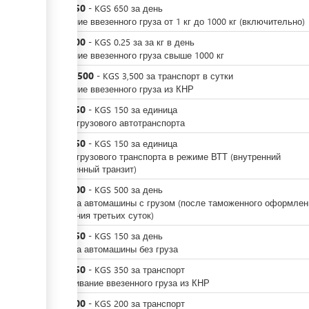
KGS
650
-
KGS
650
за
день
Хранение ввезенного груза от 1 кг до 1000 кг (включительно)
KGS
500
-
KGS
0.25
за
за кг в день
Хранение ввезенного груза свыше 1000 кг
KGS
3,500
-
KGS
3,500
за
транспорт в сутки
Хранение ввезенного груза из КНР
KGS
150
-
KGS
150
за
единица
Въезд грузового автотранспорта
KGS
150
-
KGS
150
за
единица
Въезд грузового транспорта в режиме ВТТ (внутренний
таможенный транзит)
KGS
500
-
KGS
500
за
день
Стоянка автомашины с грузом (после таможенного оформлен
истечения третьих суток)
KGS
150
-
KGS
150
за
день
Стоянка автомашины без груза
KGS
350
-
KGS
350
за
транспорт
Взвешивание ввезенного груза из КНР
KGS
200
-
KGS
200
за
транспорт