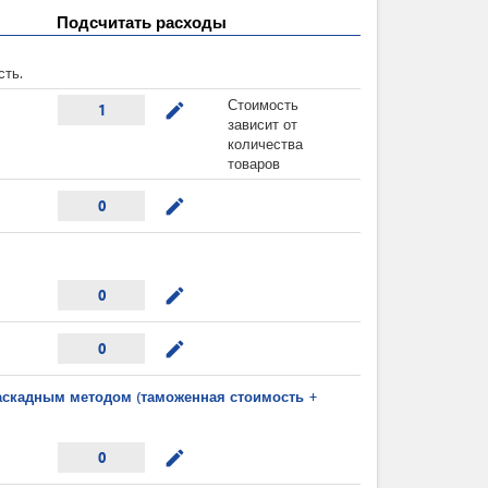
Подсчитать расходы
сть.
Стоимость
mode_edit
1
зависит от
количества
товаров
mode_edit
0
mode_edit
0
mode_edit
0
каскадным методом (таможенная стоимость +
mode_edit
0