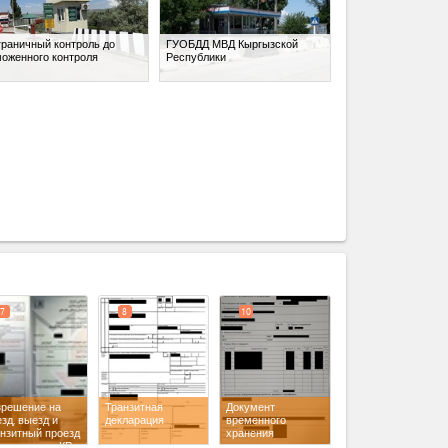
граничный контроль до
ГУОБДД МВД Кыргызской
моженного контроля
Республики
expand_less
7
8
10
зрешение на
Транзитная
Документ
зд, выезд и
декларация
временного
анзитный проезд
хранения
территории КР