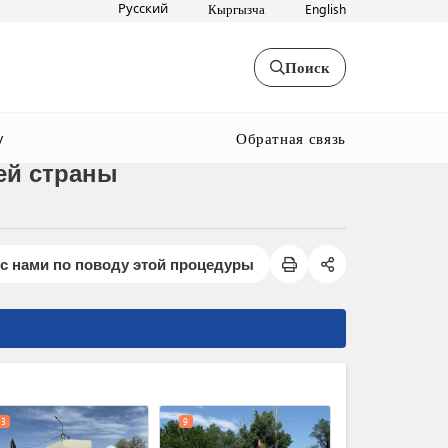
Русский
Кыргызча
English
Поиск
Обратная связь
y
ей страны
с нами по поводу этой процедуры
expand_less
3
9