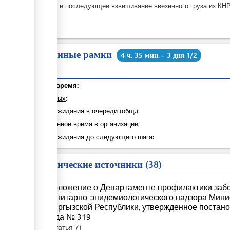
Второе и последующее взвешивание ввезенного груза из КН
Временные рамки
4 ч. 35 мин. - 3 дня 1/2
Общее время:
из которых
:
Время ожидания в очереди (общ.):
Затраченное время в организации:
Время ожидания до следующего шага:
Юридические источники
38
Положение о Департаменте профилактики забо
санитарно-эпидемиологического надзора Мини
Кыргызской Республики, утвержденное постано
года № 319
Статья
7