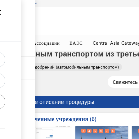
гызстана!
Подробнее
ного Окна
Ассоциации
ЕАЭС
Central Asia Gatewa
томобильным транспортом из треть
ние животных удобрений (автомобильным транспортом)
Свяжитесь 
Краткое описание процедуры
Вовлеченные учреждения
ess
6
1
2
4
5
6
7
8
ge