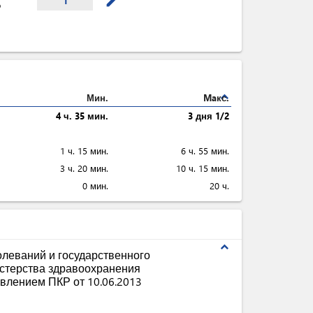
mode_edit
1
Р
expand_less
Мин.
Maкс.
4 ч. 35 мин.
3 дня 1/2
1 ч. 15 мин.
6 ч. 55 мин.
3 ч. 20 мин.
10 ч. 15 мин.
0 мин.
20 ч.
expand_less
леваний и государственного
стерства здравоохранения
влением ПКР от 10.06.2013