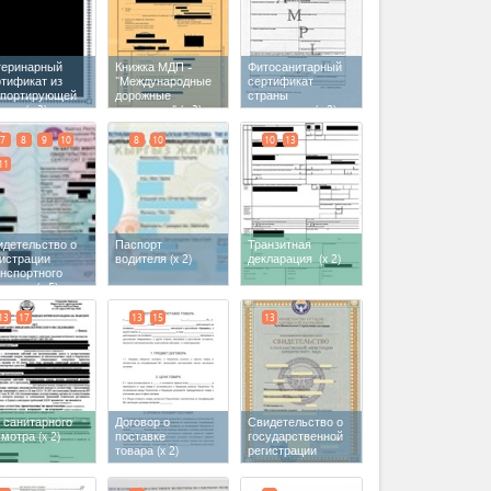
теринарный
Книжка МДП -
Фитосанитарный
ртификат из
"Международные
сертификат
спортирующей
дорожные
страны
раны
(x 3)
перевозки"
(x 3)
экспортера
(x 2)
7
8
9
10
8
10
10
13
11
идетельство о
Паспорт
Транзитная
гистрации
водителя
(x 2)
декларация
(x 2)
анспортного
едства
(x 5)
13
17
13
15
13
 санитарного
Договор о
Свидетельство о
смотра
(x 2)
поставке
государственной
товара
(x 2)
регистрации