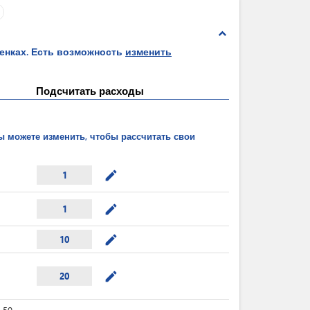
expand_less
ценках. Есть возможность
изменить
Подсчитать расходы
ы можете изменить, чтобы рассчитать свои
mode_edit
1
mode_edit
1
mode_edit
10
mode_edit
20
50