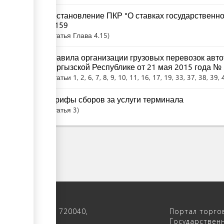
Постановление ПКР "О ставках государственной
№159
Статья
Глава 4.15
Правила организации грузовых перевозок авт
Кыргызской Республике от 21 мая 2015 года №
Статьи
1
, 2
, 6
, 7
, 8
, 9
, 10
, 11
, 16
, 17
, 19
, 33
, 37
, 38
, 39
, 
Тарифы сборов за услуги терминала
Статья
3
 122, 4-ый этаж, 720040,
Портал торго
 Кыргызстан
Государствен