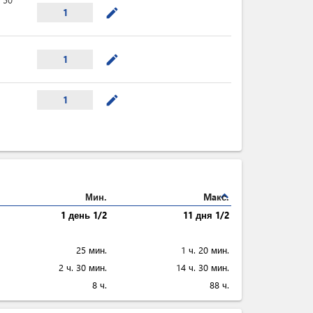
mode_edit
1
mode_edit
1
mode_edit
1
expand_less
Мин.
Maкс.
1 день 1/2
11 дня 1/2
25 мин.
1 ч. 20 мин.
2 ч. 30 мин.
14 ч. 30 мин.
8 ч.
88 ч.