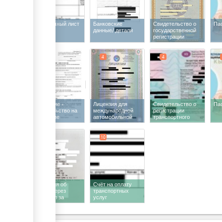
Упаковочный лист
Банковские
Свидетельство о
Па
данные/ детали
государственной
регистрации
4
4
4
Заявление -
Лицензия для
Свидетельство о
Па
обязательство на
международной
регистрации
получение
автомобильной
транспортного
разрешения на
грузоперевозки
средства
въезд и выезд
автотранспортных
6
10
средств
Квитанция об
Счёт на оплату
оплате через
транспортных
терминал за
услуг
разрешение на
въезд и выезд