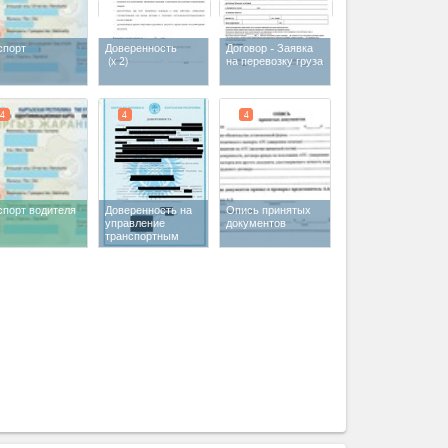
спорт
Доверенность
Договор - Заявка
(x 2)
на перевозку груза
4
4
4
спорт водителя
Доверенность на
Опись принятых
управление
документов
транспортным
средством