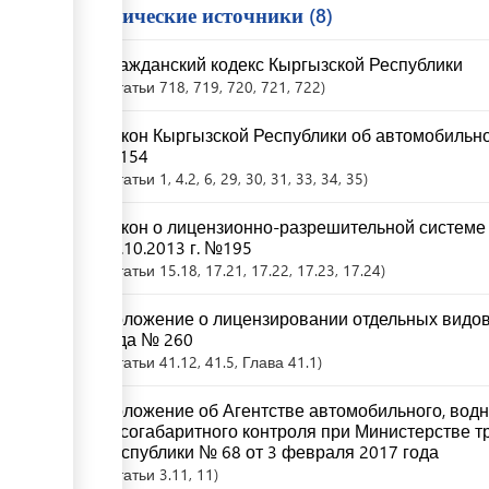
Юридические источники
8
Гражданский кодекс Кыргызской Республики
Статьи
718
, 719
, 720
, 721
, 722
Закон Кыргызской Республики об автомобильном
№154
Статьи
1
, 4.2
, 6
, 29
, 30
, 31
, 33
, 34
, 35
Закон о лицензионно-разрешительной системе 
19.10.2013 г. №195
Статьи
15.18
, 17.21
, 17.22
, 17.23
, 17.24
Положение о лицензировании отдельных видов 
года № 260
Статьи
41.12
, 41.5
, Глава 41.1
Положение об Агентстве автомобильного, водн
весогабаритного контроля при Министерстве т
Республики № 68 от 3 февраля 2017 года
Статьи
3.11
, 11