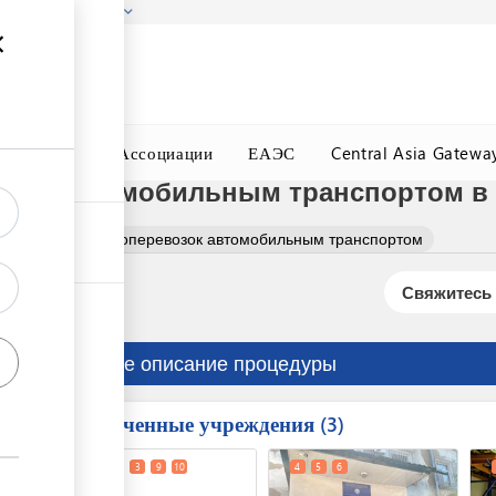
гызстана!
Подробнее
ного Окна
Ассоциации
ЕАЭС
Central Asia Gatewa
озок автомобильным транспортом в
рганизация грузоперевозок автомобильным транспортом
Свяжитесь 
Краткое описание процедуры
Вовлеченные учреждения
ess
3
1
2
3
9
10
4
5
6