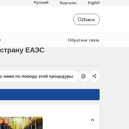
Русский
Кыргызча
English
Поиск
Обратная связь
y
 страну ЕАЭС
с нами по поводу этой процедуры
expand_less
7
8