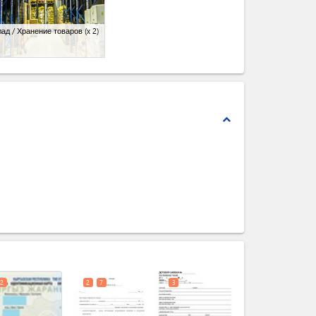
ад / Хранение товаров
(x 2)
expand_less
expand_less
2
2
7
3