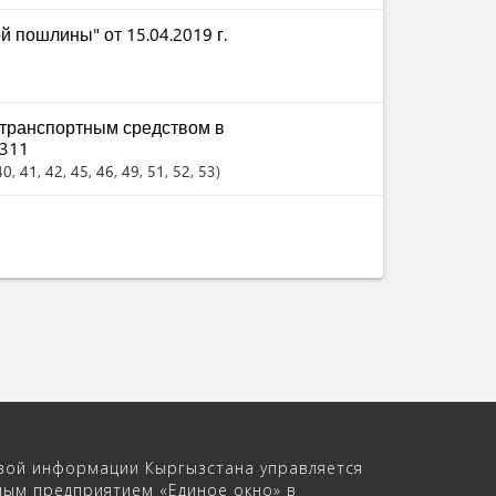
 пошлины" от 15.04.2019 г.
отранспортным средством в
 311
40
, 41
, 42
, 45
, 46
, 49
, 51
, 52
, 53
вой информации Кыргызстана управляется
ным предприятием «Единое окно» в