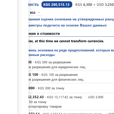
Стоимость
KGS 290,515.13
KGS
6,300
+
USD
3,250
KGS
expand_more
info
Указанная оценка основана на утвержденных рас
параметры подсчета на основе Ваших данных:
Сведения о стоимости
Apologies, at this time we cannot transform currencies.
Это оценка, основана на ряде предположений, которые в
собственные расходы:
KGS
300
-
KGS
300
за
разрешение
За бланк разрешения для юридических лиц
KGS
100
или
-
KGS
100
за
разрешение
За бланк разрешения для физических лиц
KGS
3,000
-
KGS
300
за
тонну
KGS
262,352.43
-
KGS
13,117.62
за
тонну
USD
3,000
-
USD
150
за
тонну
За транспортировку товаров
KGS
4,372.54
-
KGS
4,372.54
за
экспедирование груза
USD