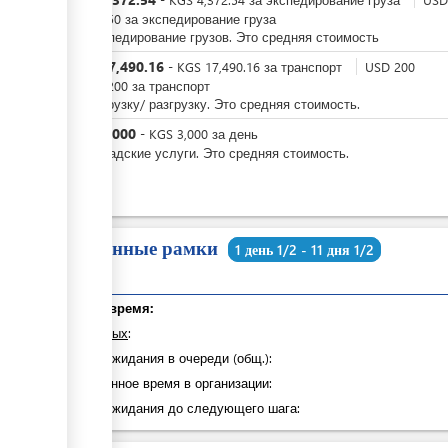
-
USD
50
за
экспедирование груза
За экспедирование грузов. Это средняя стоимость
KGS
17,490.16
-
KGS
17,490.16
за
транспорт
USD
200
-
USD
200
за
транспорт
За погрузку/ разгрузку. Это средняя стоимость.
KGS
3,000
-
KGS
3,000
за
день
За складские услуги. Это средняя стоимость.
Временные рамки
1 день 1/2 - 11 дня 1/2
Общее время:
из которых
:
Время ожидания в очереди (общ.):
Затраченное время в организации:
Время ожидания до следующего шага: