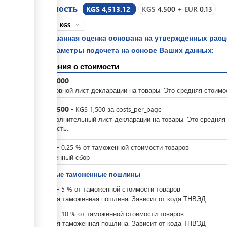
Стоимость
KGS 4,513.12
KGS
4,500
+
EUR
0.13
KGS
expand_more
info
Указанная оценка основана на утвержденных рас
параметры подсчета на основе Ваших данных:
Сведения о стоимости
KGS
3,000
За основной лист декларации на товары. Это средняя стоимо
KGS
1,500
-
KGS
1,500
за
costs_per_page
За дополнительный лист декларации на товары. Это средняя
стоимость.
KGS
0
-
0.25
%
от таможенной стоимости товаров
Таможенный сбор
Ввозные таможенные пошлины
KGS
0
-
5
%
от таможенной стоимости товаров
Ввозная таможенная пошлина. Зависит от кода ТНВЭД
KGS
0
-
10
%
от таможенной стоимости товаров
Ввозная таможенная пошлина. Зависит от кода ТНВЭД