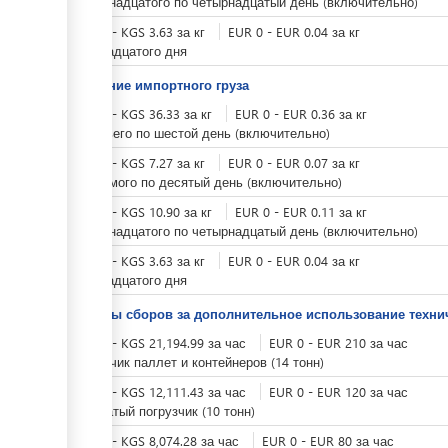
с одиннадцатого по четырнадцатый день (включительно)
KGS
0
-
KGS
3.63
за
кг
EUR
0
-
EUR
0.04
за
кг
с пятнадцатого дня
Хранение импортного груза
KGS
0
-
KGS
36.33
за
кг
EUR
0
-
EUR
0.36
за
кг
с третьего по шестой день (включительно)
KGS
0
-
KGS
7.27
за
кг
EUR
0
-
EUR
0.07
за
кг
с седьмого по десятый день (включительно)
KGS
0
-
KGS
10.90
за
кг
EUR
0
-
EUR
0.11
за
кг
с одиннадцатого по четырнадцатый день (включительно)
KGS
0
-
KGS
3.63
за
кг
EUR
0
-
EUR
0.04
за
кг
с пятнадцатого дня
Тарифы сборов за дополнительное использование техни
KGS
0
-
KGS
21,194.99
за
час
EUR
0
-
EUR
210
за
час
Погрузчик паллет и контейнеров (14 тонн)
KGS
0
-
KGS
12,111.43
за
час
EUR
0
-
EUR
120
за
час
Вильчатый погрузчик (10 тонн)
KGS
0
-
KGS
8,074.28
за
час
EUR
0
-
EUR
80
за
час