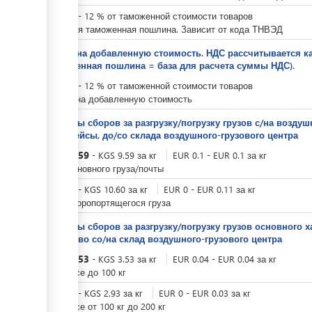
KGS
0
-
12
%
от таможенной стоимости товаров
Ввозная таможенная пошлина. Зависит от кода ТНВЭД
Налог на добавленную стоимость. НДС рассчитывается 
таможенная пошлина = база для расчета суммы НДС).
KGS
0
-
12
%
от таможенной стоимости товаров
Налог на добавленную стоимость
Тарифы сборов за разгрузку/погрузку грузов с/на возд
авиарейсы, до/со склада воздушного-грузового центра
KGS
9.59
-
KGS
9.59
за
кг
EUR
0.1
-
EUR
0.1
за
кг
Для основного груза/почты
KGS
0
-
KGS
10.60
за
кг
EUR
0
-
EUR
0.11
за
кг
Для скоропортящегося груза
Тарифы сборов за разгрузку/погрузку грузов основного х
средство со/на склад ​воздушного-грузового центра
KGS
3.53
-
KGS
3.53
за
кг
EUR
0.04
-
EUR
0.04
за
кг
при весе до 100 кг
KGS
0
-
KGS
2.93
за
кг
EUR
0
-
EUR
0.03
за
кг
при весе от 100 кг до 200 кг