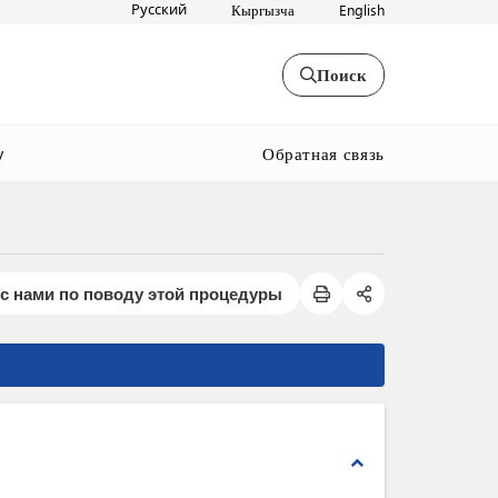
Русский
Кыргызча
English
Поиск
Обратная связь
y
с нами по поводу этой процедуры
expand_less