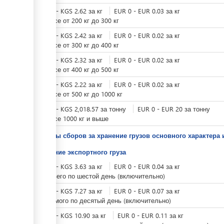
KGS
0
-
KGS
2.62
за
кг
EUR
0
-
EUR
0.03
за
кг
при весе от 200 кг до 300 кг
KGS
0
-
KGS
2.42
за
кг
EUR
0
-
EUR
0.02
за
кг
при весе от 300 кг до 400 кг
KGS
0
-
KGS
2.32
за
кг
EUR
0
-
EUR
0.02
за
кг
при весе от 400 кг до 500 кг
KGS
0
-
KGS
2.22
за
кг
EUR
0
-
EUR
0.02
за
кг
при весе от 500 кг до 1000 кг
KGS
0
-
KGS
2,018.57
за
тонну
EUR
0
-
EUR
20
за
тонну
при весе 1000 кг и выше
Тарифы сборов за хранение грузов основного характера 
Хранение экспортного груза
KGS
0
-
KGS
3.63
за
кг
EUR
0
-
EUR
0.04
за
кг
с третьего по шестой день (включительно)
KGS
0
-
KGS
7.27
за
кг
EUR
0
-
EUR
0.07
за
кг
с седьмого по десятый день (включительно)
KGS
0
-
KGS
10.90
за
кг
EUR
0
-
EUR
0.11
за
кг