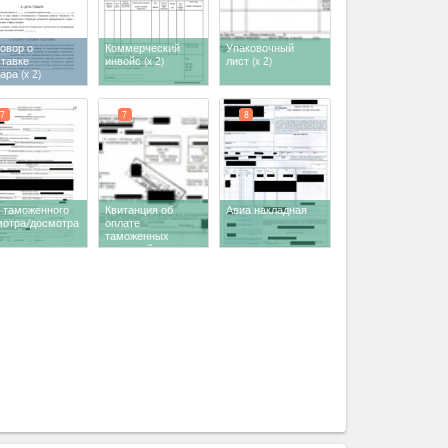
овор о
Коммерческий
Упаковочный
ставке
инвойс
(x 2)
лист
(x 2)
вара
(x 2)
7
7
8
т таможенного
Квитанция об
Авиа накладная
мотра/досмотра
оплате
таможенных
платежей