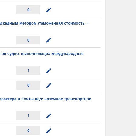
mode_edit
0
каскадным методом (таможенная стоимость +
mode_edit
0
ушное судно, выполняющих международные
mode_edit
1
mode_edit
0
арактера и почты на/с наземное транспортное
mode_edit
1
mode_edit
0