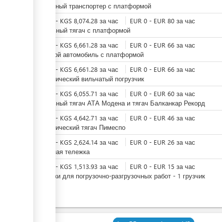
Ленточный транспортер с платформой
KGS
0
-
KGS
8,074.28
за
час
EUR
0
-
EUR
80
за
час
Дизельный тягач с платформой
KGS
0
-
KGS
6,661.28
за
час
EUR
0
-
EUR
66
за
час
Грузовой автомобиль с платформой
KGS
0
-
KGS
6,661.28
за
час
EUR
0
-
EUR
66
за
час
Электрический вильчатый погрузчик
KGS
0
-
KGS
6,055.71
за
час
EUR
0
-
EUR
60
за
час
Дизельный тягач АТА Модена и тягач Балканкар Рекорд
KGS
0
-
KGS
4,642.71
за
час
EUR
0
-
EUR
46
за
час
Электрический тягач Пимеспо
KGS
0
-
KGS
2,624.14
за
час
EUR
0
-
EUR
26
за
час
Багажная тележка
KGS
0
-
KGS
1,513.93
за
час
EUR
0
-
EUR
15
за
час
Грузчики для погрузочно-разгрузочных работ - 1 грузчик