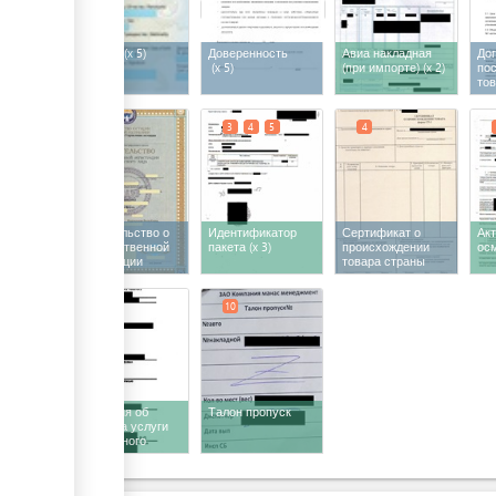
Паспорт
(x 5)
Доверенность
Авиа накладная
Дог
(x 5)
(при импорте)
(x 2)
по
то
2
3
4
5
4
Свидетельство о
Идентификатор
Сертификат о
Ак
государственной
пакета
(x 3)
происхождении
ос
регистрации
товара страны
экспортера
9
10
Квитанция об
Талон пропуск
оплате за услуги
таможенного
терминала