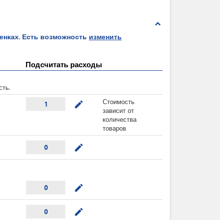
expand_less
ценках. Есть возможность
изменить
Подсчитать расходы
сть.
Стоимость
mode_edit
1
зависит от
количества
товаров
mode_edit
0
mode_edit
0
mode_edit
0