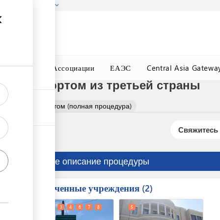
гызстана!
Подробнее
ного Окна
Ассоциации
ЕАЭС
Central Asia Gatewa
а транспортом из третьей страны
в авиа транспортом (полная процедура)
Свяжитесь 
Краткое описание процедуры
Вовлеченные учреждения
ess
2
1
2
3
4
6
7
8
5
9
10