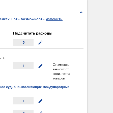
expand_less
ценках. Есть возможность
изменить
Подсчитать расходы
mode_edit
0
сть.
Стоимость
mode_edit
1
зависит от
количества
товаров
ушное судно, выполняющих международные
mode_edit
1