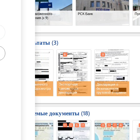
Место таможенного
РСК Банк
Пу
оформления
(x 9)
Результаты
3
7
8
9
Акт таможенного
Экспортная
Декларация о
осмотра/досмотра
таможенная
безопасности
декларация
грузовой отправки
с печатью
Требуемые документы
18
1
2
3
5
11
3
5
7
8