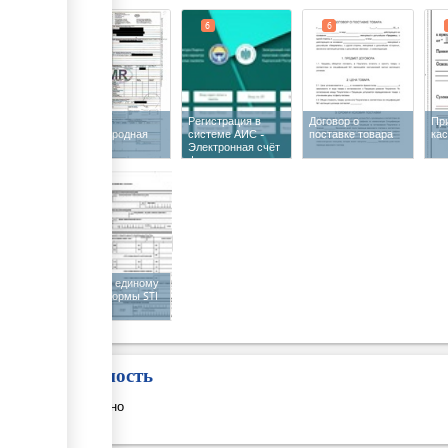
вы
меж
4
5
6
6
пер
ЕА
СМР-
Регистрация в
Договор о
Пр
Международная
системе АИС -
поставке товара
ка
товарно-
Электронная счёт
транспортная
фактура
накладная
(x 2)
6
Отчет по единому
налогу формы STI
- 091
Стоимость
Бесплатно