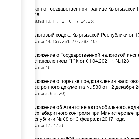
Закон о Государственной границе Кыргызской Ре
№98
Статьи
10
, 11
, 12
, 16
, 17
, 24
, 25
Налоговый кодекс Кыргызской Республики от 17
Статьи
44
, 157
, 261
, 274
, 282-10
Положение о Государственной налоговой инсп
постановлением ПРК от 01.04.2021 г. №128
Статья
4
Положение о порядке представления налоговой
электронного документа № 580 от 12 декабря 2
Статьи
3
, 6-8
, 20
Положение об Агентстве автомобильного, водн
весогабаритного контроля при Министерстве т
Республики № 68 от 3 февраля 2017 года
Статьи
1.1
, 4.13
Постановление "Об утверждении перечней доку