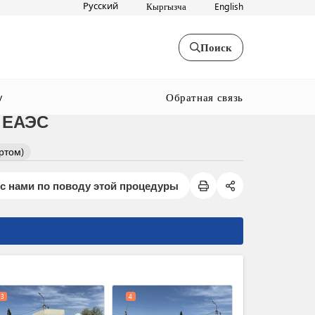
Русский
Кыргызча
English
Поиск
Обратная связь
y
 ЕАЭС
ртом)
с нами по поводу этой процедуры
expand_less
3
4