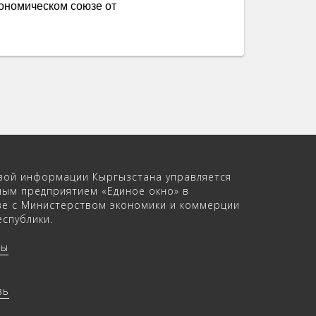
ономическом союзе от
вой информации Кыргызстана управляется
ным предприятием «Единое окно» в
ве с Министерством экономики и коммерции
спублики.
ры
зь