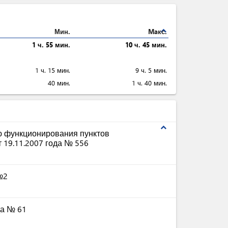
expand_less
Мин.
Maкс.
1 ч. 55 мин.
10 ч. 45 мин.
1 ч. 15 мин.
9 ч. 5 мин.
40 мин.
1 ч. 40 мин.
expand_less
ю функционирования пунктов
 19.11.2007 года № 556
№2
да № 61