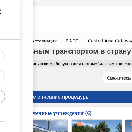
гызстана!
Подробнее
ного Окна
Ассоциации
ЕАЭС
Central Asia Gatewa
томобильным транспортом в страну
формление медицинского оборудования (автомобильным транспо
Свяжитесь 
Краткое описание процедуры
Вовлеченные учреждения
ess
6
1
2