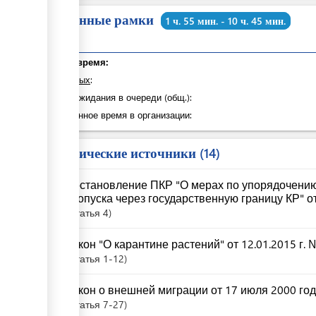
Временные рамки
1 ч. 55 мин. - 10 ч. 45 мин.
Общее время:
из которых
:
Время ожидания в очереди (общ.):
Затраченное время в организации:
Юридические источники
14
Постановление ПКР "О мерах по упорядочени
пропуска через государственную границу КР" от
Статья
4
Закон "О карантине растений" от 12.01.2015 г. 
Статья
1-12
Закон о внешней миграции от 17 июля 2000 го
Статья
7-27