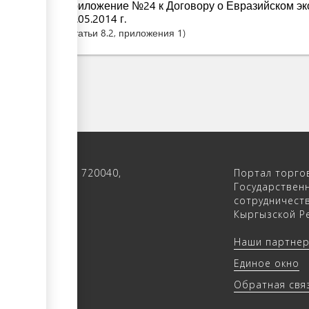
Приложение №24 к Договору о Евразийском эк
29.05.2014 г.
Статьи
8.2
, приложения 1
 122, 4-ый этаж, 720040,
Портал торго
 Кыргызстан
Государствен
сотрудничест
(312) 902640
Кыргызской Ре
(312) 902655
Наши партне
trade.kg
Единое окно
rade.kg
Обратная свя