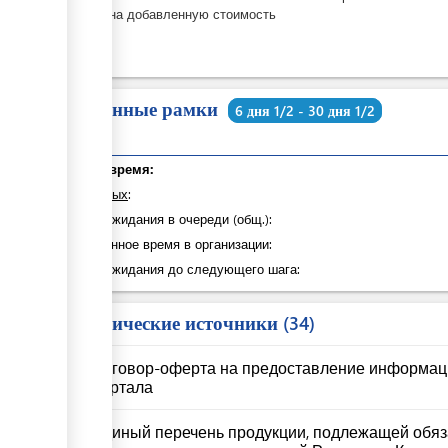
Налог на добавленную стоимость
Временные рамки
6 дня 1/2 - 30 дня 1/2
Общее время:
из которых
:
Время ожидания в очереди (общ.):
Затраченное время в организации:
Время ожидания до следующего шага:
Юридические источники
34
Договор-оферта на предоставление информац
портала
Единый перечень продукции, подлежащей обя