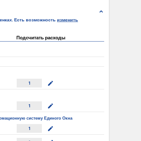
expand_less
ценках. Есть возможность
изменить
Подсчитать расходы
mode_edit
1
mode_edit
1
рмационную систему Единого Окна
mode_edit
1