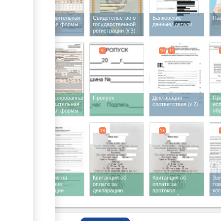
Сопроводительная
Свидетельство о
Банковские
Па
накладная формы
государственной
данные/ детали
STI-150
регистрации
(x 3)
7
9
10
11
Зарегистрированная
Пропуск
Декларация
Пр
сопроводительная
соответствия
(x 2)
ис
накладная формы
об
STI-150
пр
11
13
13
Заявление на
Квитанция об
Квитанция об
Зая
проведение
оплате за
оплате за
тов
регистрации
декларацию
протокол
ко
декларации
соответствия
испытаний в
на
соответствия
БЦИСМ
13
техническим
регламентам ТС