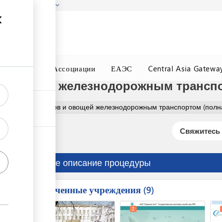
гызстана!
Подробнее
ного Окна
Ассоциации
ЕАЭС
Central Asia Gatewa
 и овощей железнодорожным трансп
рт свежих фруктов и овощей железнодорожным транспортом (полн
Свяжитесь 
Краткое описание процедуры
Вовлеченные учреждения
ess
9
1
2