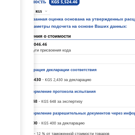
Стоимость
KGS 5,524.46
KGS
expand_more
info
Указанная оценка основана на утвержденных рас
параметры подсчета на основе Ваших данных:
Сведения о стоимости
KGS
2,046.46
За услуги присвоения кода
KGS
0
Регистрация декларации соответствия
KGS
2,430
-
KGS
2,430
за
декларацию
За оформление протокола испытания
KGS
648
-
KGS
648
за
экспертизу
За оформление разрешительных документов через инфо
KGS
400
-
KGS
400
за
декларацию
KGS
0
-
12
%
от таможенной стоимости товаров