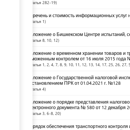
Статья
282-19
Перечень и стоимость информационных услуг н
Статья
1
Положение о Бишкекском Центре испытаний, с
Статьи
8
, 10
, 12
Положение о временном хранении товаров и т
таможенным контролем от 16 июля 2015 года 
Статьи
1
, 2
, 4
, 7
, 8
, 9
, 10
, 11
, 12
, 13
, 14
, 17
, 25
, 26
, 27
, 
Положение о Государственной налоговой инсп
постановлением ПРК от 01.04.2021 г. №128
Статья
4
Положение о порядке представления налоговой
электронного документа № 580 от 12 декабря 2
Статьи
3
, 6-8
, 20
Порядок обеспечения транспортного контроля и