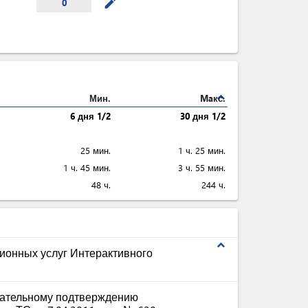
mode_edit
0
expand_less
Мин.
Maкс.
6 дня 1/2
30 дня 1/2
25 мин.
1 ч. 25 мин.
1 ч. 45 мин.
3 ч. 55 мин.
48 ч.
244 ч.
expand_less
ионных услуг Интерактивного
зательному подтверждению