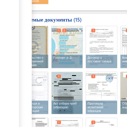
ветеринарной
продукции
Требуемые документы
15
1
1
2
1
Свидетельство о
Паспорт
(x 2)
Договор о
Ко
государственной
поставке товара
ин
регистрации
1
1
1
Техническая и
Акт отбора проб
Протокола
Об
конструкторская
(образцов)
испытаний
ма
документация
образцов
продукции
1
1
1