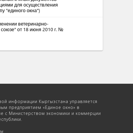
ациями для осуществления
у "единого окна")
менении ветеринарно-
союзе" от 18 июня 2010 г. №
вой информации Кыргызстана управляется
ным предприятием «Единое окно» в
ве с Министерством экономики и коммерции
спублики.
ры