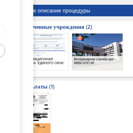
Краткое описание процедуры
Вовлеченные учреждения
ess
2
1
2
ge
ИНФОРМАЦИОННАЯ
Ветеринарная служба при
СИСТЕМА "ЕДИНОГО ОКНА"
МВВСХПП КР
Результаты
1
2
Разрешение на
импорт