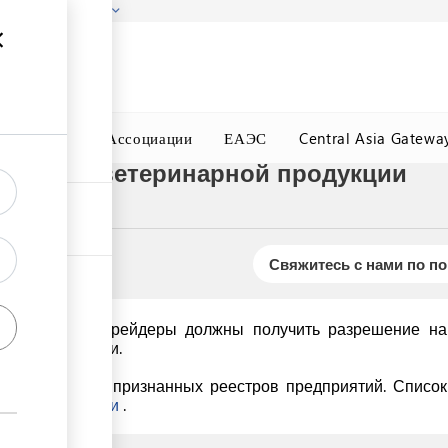
гызстана!
Подробнее
ного Окна
Ассоциации
ЕАЭС
Central Asia Gatewa
 импорт ветеринарной продукции
Свяжитесь с нами по п
ой продукции трейдеры должны получить разрешение на 
й безопасности.
ы в одном из признанных реестров предприятий. Список
ой безопасности
.