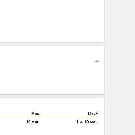
expand_less
expand_less
Мин.
Maкс.
30 мин.
1 ч. 10 мин.