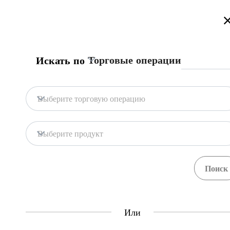
Добро Пожаловать на Информационный Торговый Портал Кыр
Торговые операции
Искать по
Главная страница
Процедуры
Центр Еди
Главная страница
Получить разрешение на
Выберите торговую операцию
Импорт
Животные удобрения
Центр Единого Окна
Выберите продукт
Central Asia Gateway
При экспорте или импорте ветеринарн
инспекции ветеринарной и фитосанитарно
Трейдеры должны быть зарегистрирован
инспекции ветеринарной и фитосанитарн
Или