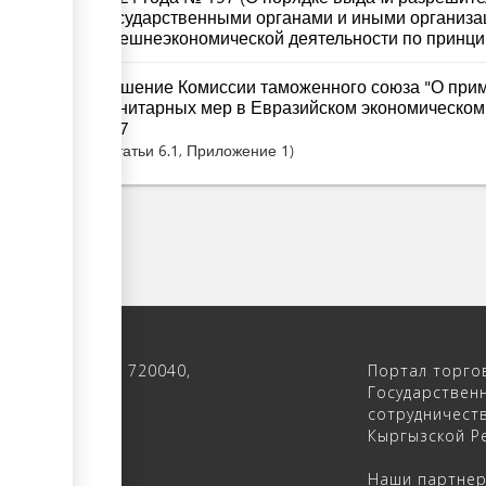
государственными органами и иными организ
внешнеэкономической деятельности по принцип
Решение Комиссии таможенного союза "О при
санитарных мер в Евразийском экономическом 
317
Статьи
6.1
, Приложение 1
 122, 4-ый этаж, 720040,
Портал торго
 Кыргызстан
Государствен
сотрудничест
(312) 902640
Кыргызской Ре
(312) 902655
Наши партне