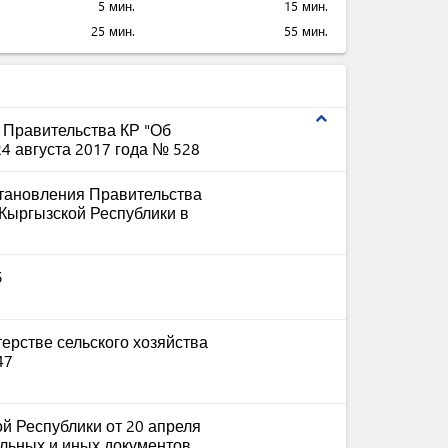
5 мин.
15 мин.
25 мин.
55 мин.
expand_less
 Правительства КР "Об
24 августа 2017 года № 528
тановления Правительства
Кыргызской Республики в
5
ерстве сельского хозяйства
47
й Республики от 20 апреля
ельных и иных документов