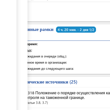
KGS
0
Временные рамки
4 ч. 20 мин. - 2 дня 1/2
Общее время:
из которых
:
Время ожидания в очереди (общ.):
Затраченное время в организации:
Время ожидания до следующего шага:
Юридические источники
25
№ 318 Положение о порядке осуществления ка
контроля на таможенной границе.
Статьи
3.8
, 3.7