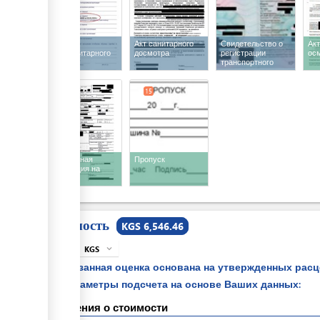
Акт
Акт санитарного
Свидетельство о
Ак
фитосанитарного
досмотра
регистрации
ос
контроля
транспортного
средства
14
15
Таможенная
Пропуск
декларация на
товары
Стоимость
KGS 6,546.46
KGS
expand_more
info
Указанная оценка основана на утвержденных рас
параметры подсчета на основе Ваших данных:
Сведения о стоимости