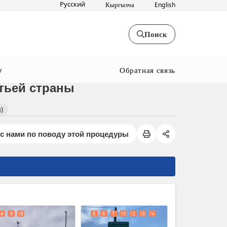
Русский
Кыргызча
English
Поиск
Обратная связь
y
тьей страны
)
с нами по поводу этой процедуры
expand_less
4
9
15
5
6
7
10
12
13
14