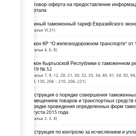
Договор-оферта на предоставление информац
портала
Единый таможенный тариф Евразийского экон
Статья
VI.31
Закон КР "О железнодорожном транспорте" от 1
Статьи
4
, 6
, 8
Закон Кыргызской Республики о таможенном ре
2019 № 52
Статьи
7
, 9
, 12
, 20
, 21
, 30
, 32
, 33
, 34
, 40
, 41
, 54
, 92
, 94
129
, 130
, 206 - 210
, 206
, 221
Инструкция о порядке совершения таможенных
помещением товаров и транспортных средств 
порядке проведения определенных форм тамож
августа 2015 года
Статьи
2
, 3
, 4
Инструкция по контролю за исчислением и упл