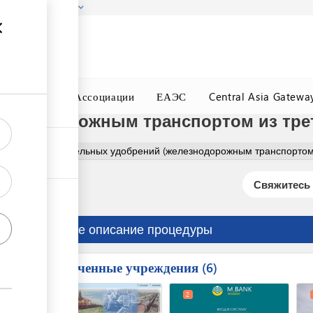
гызстана!
Подробнее
ного Окна
Ассоциации
ЕАЭС
Central Asia Gatewa
лезнодорожным транспортом из тре
рмление растительных удобрений (железнодорожным транспортом
Свяжитесь 
Краткое описание процедуры
Вовлеченные учреждения
ess
6
1
3
2
ge