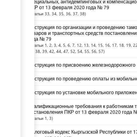
специальных, антидемпинговых и компенсаци
ПКР от 13 февраля 2020 года № 79
Статьи
33
, 34
, 35
, 36
, 37
, 38
Инструкция по организации и проведению там
товаров и транспортных средств постановлени
года № 79
Статьи
1
, 2
, 3
, 4
, 5
, 6
, 7
, 12
, 13
, 14
, 15
, 16
, 17
, 18
, 19
, 2
37
, 38
, 39
, 42
, 44
, 47
, 52
, 54
, 55
, 56
, 57
Инструкция по присвоению железнодорожного 
Инструкция по проведению оплаты из мобильно
Инструкция по установке мобильного приложен
Квалификационные требования к работникам 
постановления ПКР от 13 февраля 2020 года 
Статьи
1
, 3
Налоговый кодекс Кыргызской Республики от 17