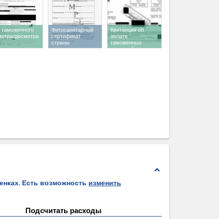
т таможенного
Фитосанитарный
Квитанция об
мотра/досмотра
сертификат
оплате
страны
таможенных
экспортера
платежей
expand_less
ценках. Есть возможность
изменить
Подсчитать расходы