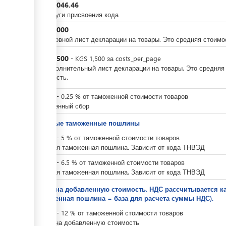
KGS
2,046.46
За услуги присвоения кода
KGS
3,000
За основной лист декларации на товары. Это средняя стоимо
KGS
1,500
-
KGS
1,500
за
costs_per_page
За дополнительный лист декларации на товары. Это средняя
стоимость.
KGS
0
-
0.25
%
от таможенной стоимости товаров
Таможенный сбор
Ввозные таможенные пошлины
KGS
0
-
5
%
от таможенной стоимости товаров
Ввозная таможенная пошлина. Зависит от кода ТНВЭД
KGS
0
-
6.5
%
от таможенной стоимости товаров
Ввозная таможенная пошлина. Зависит от кода ТНВЭД
Налог на добавленную стоимость. НДС рассчитывается 
таможенная пошлина = база для расчета суммы НДС).
KGS
0
-
12
%
от таможенной стоимости товаров
Налог на добавленную стоимость