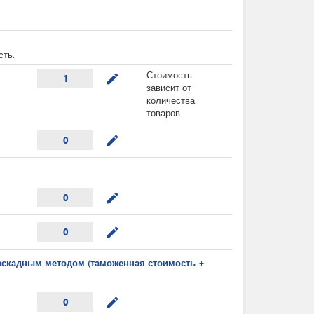
сть.
Стоимость
mode_edit
1
зависит от
количества
товаров
mode_edit
0
mode_edit
0
mode_edit
0
каскадным методом (таможенная стоимость +
mode_edit
0