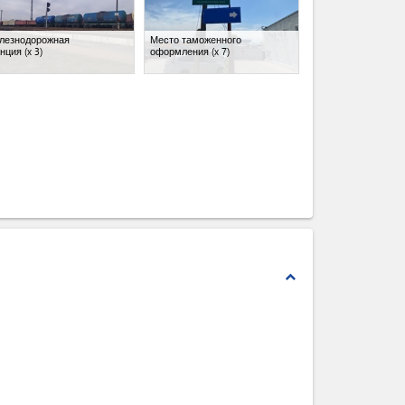
лезнодорожная
Место таможенного
анция
(x 3)
оформления
(x 7)
expand_less