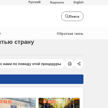
Русский
Кыргызча
English
Поиск
Обратная связь
y
етью страну
с нами по поводу этой процедуры
expand_less
6
7
8
9
10
12