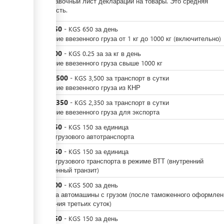
За добавочный лист декларации на товары. Это средняя
стоимость.
KGS
650
-
KGS
650
за
день
Хранение ввезенного груза от 1 кг до 1000 кг (включительно)
KGS
500
-
KGS
0.25
за
за кг в день
Хранение ввезенного груза свыше 1000 кг
KGS
3,500
-
KGS
3,500
за
транспорт в сутки
Хранение ввезенного груза из КНР
KGS
2,350
-
KGS
2,350
за
транспорт в сутки
Хранение ввезенного груза для экспорта
KGS
150
-
KGS
150
за
единица
Въезд грузового автотранспорта
KGS
150
-
KGS
150
за
единица
Въезд грузового транспорта в режиме ВТТ (внутренний
таможенный транзит)
KGS
500
-
KGS
500
за
день
Стоянка автомашины с грузом (после таможенного оформлен
истечения третьих суток)
KGS
150
-
KGS
150
за
день