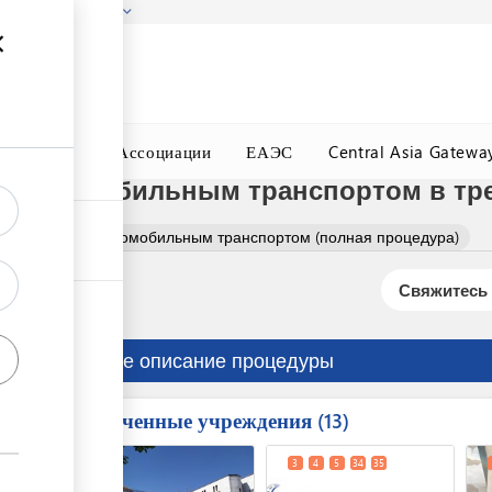
гызстана!
Подробнее
ного Окна
Ассоциации
ЕАЭС
Central Asia Gatewa
х автомобильным транспортом в тр
вых животных автомобильным транспортом (полная процедура)
Свяжитесь 
Краткое описание процедуры
Вовлеченные учреждения
ess
13
1
2
3
4
5
34
35