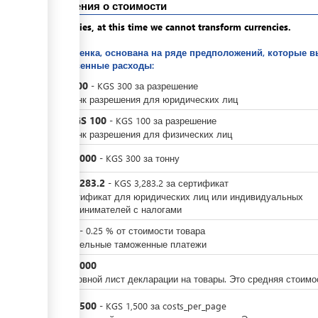
Сведения о стоимости
Apologies, at this time we cannot transform currencies.
Это оценка, основана на ряде предположений, которые в
собственные расходы:
KGS
300
-
KGS
300
за
разрешение
За бланк разрешения для юридических лиц
KGS
100
или
-
KGS
100
за
разрешение
За бланк разрешения для физических лиц
KGS
3,000
-
KGS
300
за
тонну
KGS
3,283.2
-
KGS
3,283.2
за
сертификат
за сертификат для юридических лиц или индивидуальных
предпринимателей с налогами
KGS
0
-
0.25
%
от стоимости товара
Обязательные таможенные платежи
KGS
3,000
За основной лист декларации на товары. Это средняя стоимо
KGS
1,500
-
KGS
1,500
за
costs_per_page