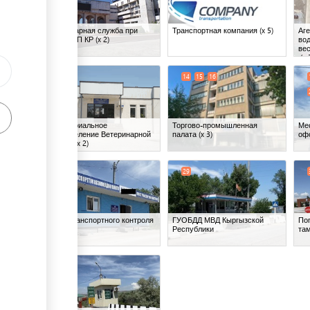
Ветеринарная служба при
Транспортная компания
(x 5)
Аге
МВВСХПП КР
(x 2)
вод
вес
ess
(x 
11
13
14
15
16
Территориальное
Торгово-промышленная
Ме
подразделение Ветеринарной
палата
(x 3)
оф
службы
(x 2)
28
29
Пункт транспортного контроля
ГУОБДД МВД Кыргызской
По
Республики
та
33