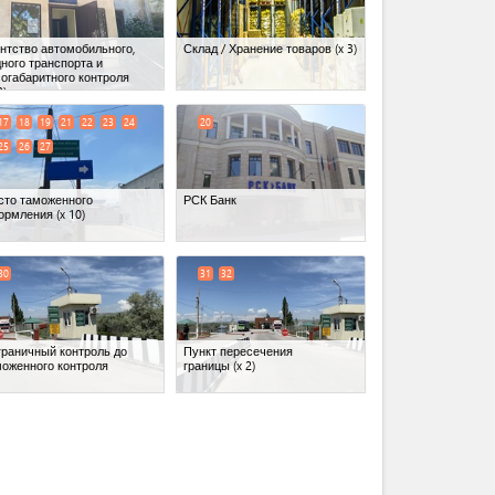
нтство автомобильного,
Склад / Хранение товаров
(x 3)
ного транспорта и
огабаритного контроля
3)
17
18
19
21
22
23
24
20
25
26
27
сто таможенного
РСК Банк
ормления
(x 10)
30
31
32
граничный контроль до
Пункт пересечения
моженного контроля
границы
(x 2)