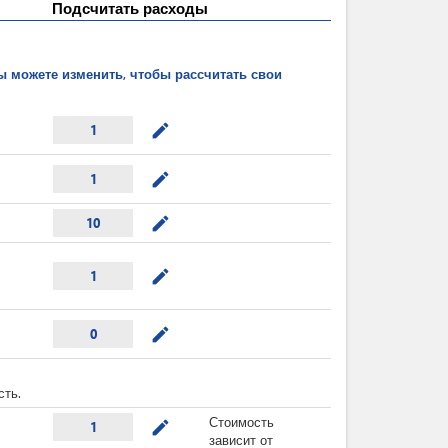
Подсчитать расходы
ы можете изменить, чтобы рассчитать свои
mode_edit
1
mode_edit
1
mode_edit
10
mode_edit
1
mode_edit
0
сть.
Стоимость
mode_edit
1
зависит от