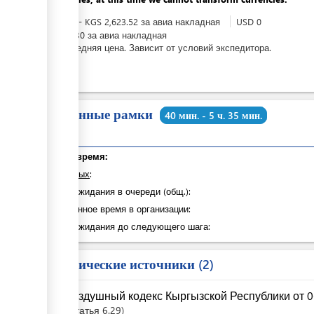
KGS
0
-
KGS
2,623.52
за
авиа накладная
USD
0
-
USD
30
за
авиа накладная
Это средняя цена. Зависит от условий экспедитора.
Временные рамки
40 мин. - 5 ч. 35 мин.
Общее время:
из которых
:
Время ожидания в очереди (общ.):
Затраченное время в организации:
Время ожидания до следующего шага:
Юридические источники
2
Воздушный кодекс Кыргызской Республики от 06
Статья
6.29