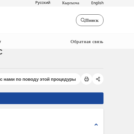
Русский
Кыргызча
English
Поиск
Обратная связь
y
С
с нами по поводу этой процедуры
expand_less