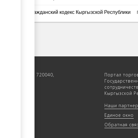
Гражданский кодекс Кыргызской Республики
 122, 4-ый этаж, 720040,
Портал торго
 Кыргызстан
Государствен
сотрудничест
(312) 902640
Кыргызской Ре
(312) 902655
Наши партне
trade.kg
Единое окно
rade.kg
Обратная свя