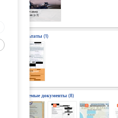
Компания авиа
перевозчик
(x 3)
Результаты
1
3
Авиа накладная
Требуемые документы
8
1
1
1