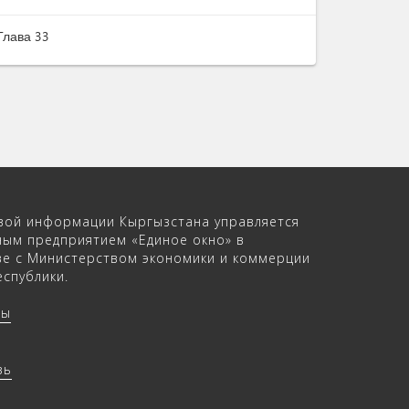
Глава 33
вой информации Кыргызстана управляется
ным предприятием «Единое окно» в
ве с Министерством экономики и коммерции
спублики.
ры
зь