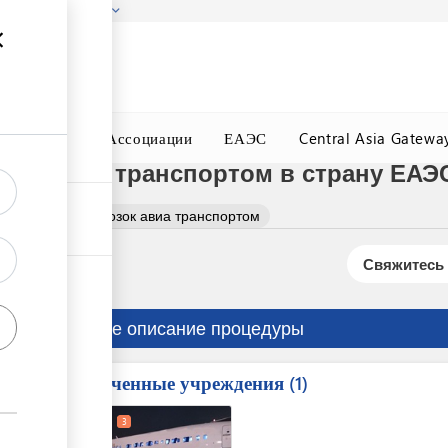
гызстана!
Подробнее
ного Окна
Ассоциации
ЕАЭС
Central Asia Gatewa
озок авиа транспортом в страну ЕАЭ
ация грузоперевозок авиа транспортом
Свяжитесь 
Краткое описание процедуры
Вовлеченные учреждения
ess
1
1
2
3