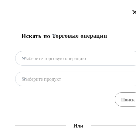
Добро Пожаловать на Информационный Торговый Портал Кыргызстана!
Подробнее
Русский
Кыргызча
English
Поиск
Торговые операции
Искать по
Главная страница
Обратная связь
Получить страховой полис
Выберите торговую операцию
Центр Единого Окна
Экспорт
Мёд
Выберите продукт
Свяжитесь с нами по поводу этой процедуры
Contex
Central Asia Gateway
Трейдер, при необходимости, может обратиться 
страховых компаний
за страховым полисом.
Или
Шаги
(
3
)