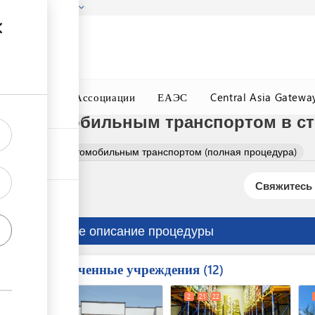
гызстана!
Подробнее
ного Окна
Ассоциации
ЕАЭС
Central Asia Gatewa
ов автомобильным транспортом в с
отных кормов автомобильным транспортом (полная процедура)
Свяжитесь 
Краткое описание процедуры
Вовлеченные учреждения
ess
12
1
7
2
21
22