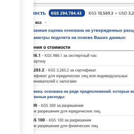
STI
Стоимость
KGS 294,784.43
KGS
10,569.3
+
USD
3,
KGS
expand_more
info
Указанная оценка основана на утвержденных рас
параметры подсчета на основе Ваших данных:
Сведения о стоимости
KGS
986.1
-
KGS
986.1
за
экспертный час
за экспертизу
KGS
3,283.2
-
KGS
3,283.2
за
сертификат
за сертификат для юридических лиц или индивидуальных
предпринимателей с налогами
Это оценка, основана на ряде предположений, которые в
собственные расходы:
KGS
300
-
KGS
300
за
разрешение
За бланк разрешения для юридических лиц
KGS
100
или
-
KGS
100
за
разрешение
За бланк разрешения для физических лиц