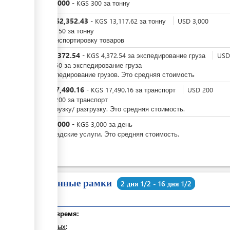
KGS
3,000
-
KGS
300
за
тонну
KGS
262,352.43
-
KGS
13,117.62
за
тонну
USD
3,000
-
USD
150
за
тонну
За транспортировку товаров
KGS
4,372.54
-
KGS
4,372.54
за
экспедирование груза
USD
-
USD
50
за
экспедирование груза
За экспедирование грузов. Это средняя стоимость
KGS
17,490.16
-
KGS
17,490.16
за
транспорт
USD
200
-
USD
200
за
транспорт
За погрузку/ разгрузку. Это средняя стоимость.
KGS
3,000
-
KGS
3,000
за
день
За складские услуги. Это средняя стоимость.
Временные рамки
2 дня 1/2 - 16 дня 1/2
Общее время:
из которых
: