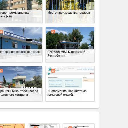
ргово-промышленная
Место производства товаров
лата
(x 6)
23
24
кт транспортного контроля
ГУОБДД МВД Кыргызской
Республики
27
30
граничный контроль после
Информационная система
моженного контроля
налоговой службы
expand_less