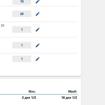
mode_edit
10
mode_edit
20
50
mode_edit
1
mode_edit
1
mode_edit
1
expand_less
Мин.
Maкс.
2 дня 1/2
16 дня 1/2