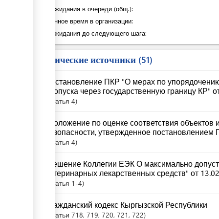
Время ожидания в очереди (общ.):
Затраченное время в организации:
Время ожидания до следующего шага:
Юридические источники
51
Постановление ПКР "О мерах по упорядочени
пропуска через государственную границу КР" от
Статья
4
"Положение по оценке соответствия объектов 
безопасности, утвержденное постановлением П
Статья
4
"Решение Коллегии ЕЭК О максимально допуст
ветеринарных лекарственных средств" от 13.02
Статья
1-4
Гражданский кодекс Кыргызской Республики
Статьи
718
, 719
, 720
, 721
, 722