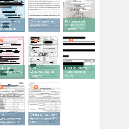
веренность на
Опись принятых
Квитанция об
равление
документов
оплате через
анспортным
терминал за
едством
разрешение на
въезд и выезд
26
27
29
теринарный
СМР-
Счёт на оплату
ртификат ЕАЭС
Международная
транспортных
товарно-
услуг
транспортная
накладная
30
30
счет
Отчет по единому
едварительной
налогу формы STI
ммы налога на
- 091
ибыль формы