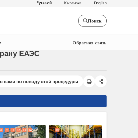
Русский
Кыргызча
English
Поиск
Обратная связь
y
трану ЕАЭС
с нами по поводу этой процедуры
expand_less
8
9
11
12
13
14
10