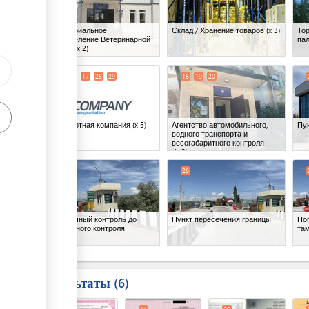
Территориальное
Склад / Хранение товаров
(x 3)
То
подразделение Ветеринарной
па
службы
(x 2)
ess
15
16
17
28
29
18
19
20
Транспортная компания
(x 5)
Агентство автомобильного,
Пун
водного транспорта и
весогабаритного контроля
(x 3)
25
26
Пограничный контроль до
Пункт пересечения границы
По
таможенного контроля
та
Результаты
6
ess