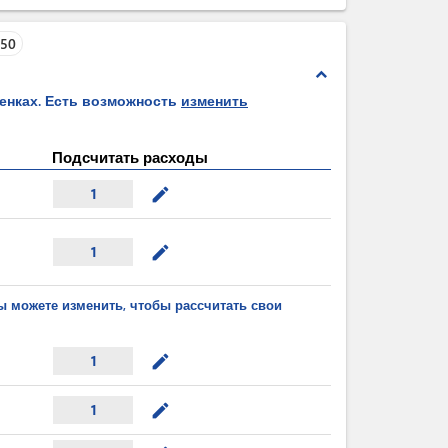
 - 107
250
expand_less
ценках. Есть возможность
изменить
Подсчитать расходы
mode_edit
1
mode_edit
1
ы можете изменить, чтобы рассчитать свои
mode_edit
1
mode_edit
1