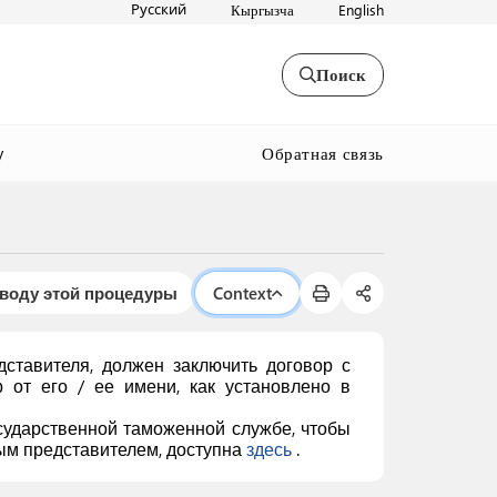
Русский
Кыргызча
English
Поиск
Обратная связь
y
оводу этой процедуры
Context
ставителя, должен заключить договор с
от его / ее имени, как установлено в
осударственной таможенной службе, чтобы
ным представителем, доступна
здесь
.