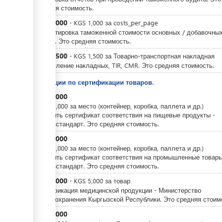
средняя стоимость.
KGS
3,000
-
KGS
1,000
за
costs_per_page
Корректировка таможенной стоимости основных / добавочны
листов. Это средняя стоимость.
KGS
1,500
-
KGS
1,500
за
Товарно-транспортная накладная
Оформление накладных, TIR, CMR. Это средняя стоимость.
Операции по сертификации товаров.
KGS
5,000
-
KGS
5,000
за
место (контейнер, коробка, паллета и др.)
Получить сертификат соответствия на пищевые продукты -
Кыргызстандарт. Это средняя стоимость.
KGS
5,000
-
KGS
5,000
за
место (контейнер, коробка, паллета и др.)
Получить сертификат соответствия на промышленные товары
Кыргызстандарт. Это средняя стоимость.
KGS
5,000
-
KGS
5,000
за
товар
Сертификация медицинской продукции - Министерство
здравоохранения Кыргызской Республики. Это средняя стоим
KGS
5,000