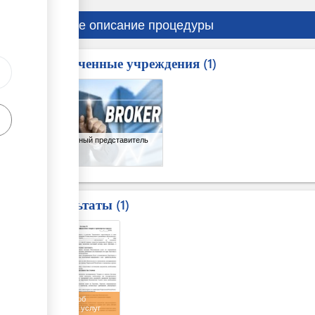
Краткое описание процедуры
Вовлеченные учреждения
ess
1
1
Таможенный представитель
Результаты
1
1
Договор об
оказании услуг