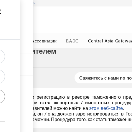
гызстана!
Подробнее
ного Окна
Ассоциации
ЕАЭС
Central Asia Gatewa
представителем
Свяжитесь с нами по п
твердить свою регистрацию в реестре таможенного пред
ение части или всех экспортных / импортных процедур 
женных представителей можно найти на
этом веб-сайте
.
редставителем, он / она должен зарегистрироваться в Г
ть в области таможни. Процедура того, как стать таможен