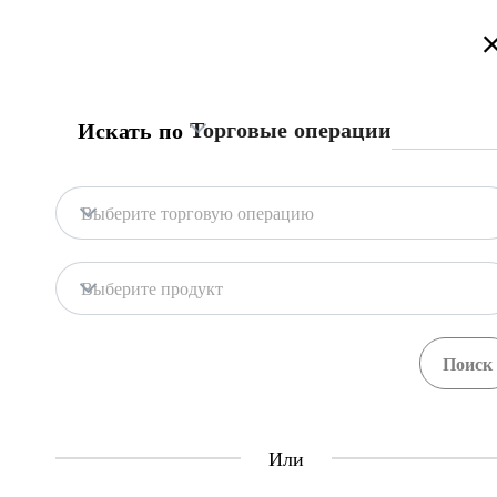
Добро Пожаловать на Информационный Торговый Портал Кыр
Торговые операции
Искать по
Главная страница
Процедуры
Центр Еди
Главная страница
Контракт с таможенным 
Выберите торговую операцию
Импорт
Злаки
Центр Единого Окна
Выберите продукт
Central Asia Gateway
Торговец, не имеющий возможности под
таможенным представителем на выполн
доверенности. Обновленный список тамо
Если трейдер желает стать таможенным п
воспользоваться правом вести деятельнос
Или