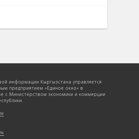
вой информации Кыргызстана управляется
ным предприятием «Единое окно» в
ве с Министерством экономики и коммерции
спублики.
ры
зь