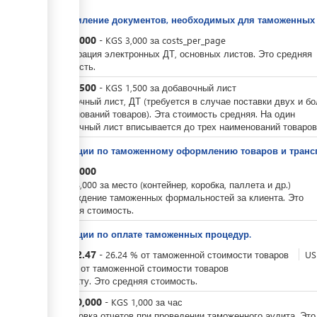
Оформление документов, необходимых для таможенных 
KGS
3,000
-
KGS
3,000
за
costs_per_page
Регистрация электронных ДТ, основных листов. Это средняя
стоимость.
KGS
1,500
-
KGS
1,500
за
добавочный лист
Добавочный лист, ДТ (требуется в случае поставки двух и б
наименований товаров). Эта стоимость средняя. На один
добавочный лист вписывается до трех наименований товаров
Операции по таможенному оформлению товаров и трансп
KGS
8,000
-
KGS
8,000
за
место (контейнер, коробка, паллета и др.)
Прохождение таможенных формальностей за клиента. Это
средняя стоимость.
Операции по оплате таможенных процедур.
KGS
52.47
-
26.24
%
от таможенной стоимости товаров
US
-
0.3
%
от таможенной стоимости товаров
По факту. Это средняя стоимость.
KGS
10,000
-
KGS
1,000
за
час
Подготовка отчетов при проведении таможенного аудита. Это