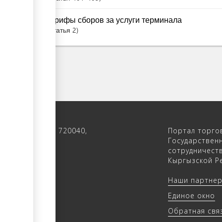
Тарифы сборов за услуги терминала
Статья
2
 122, 4-ый этаж, 720040,
Портал торго
 Кыргызстан
Государствен
сотрудничест
(312) 902640
Кыргызской Ре
(312) 902655
Наши партне
trade.kg
Единое окно
rade.kg
Обратная свя