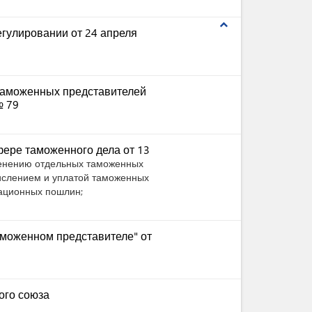
expand_less
гулировании от 24 апреля
таможенных представителей
№ 79
ере таможенного дела от 13
менению отдельных таможенных
числением и уплатой таможенных
сационных пошлин;
моженном представителе" от
ого союза