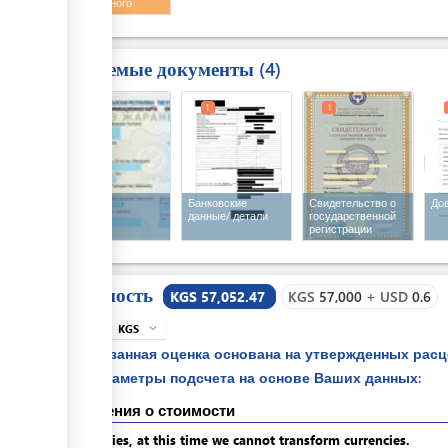
таможенного
оформления
Требуемые документы
4
1
1
1
Паспорт
Банковские
Свидетельство о
До
данные/ детали
государственной
регистрации
Стоимость
KGS 57,052.47
KGS
57,000
+
USD
0.6
KGS
expand_more
info
Указанная оценка основана на утвержденных рас
параметры подсчета на основе Ваших данных:
Сведения о стоимости
Apologies, at this time we cannot transform currencies.