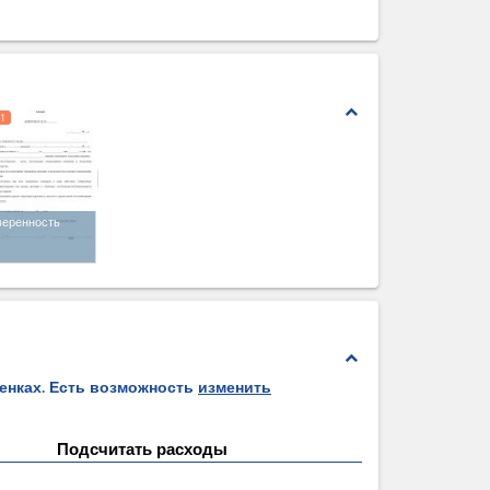
expand_less
1
веренность
expand_less
ценках. Есть возможность
изменить
Подсчитать расходы