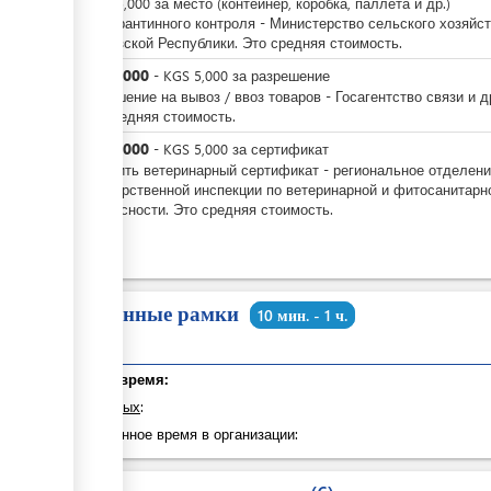
-
KGS
5,000
за
место (контейнер, коробка, паллета и др.)
Акт карантинного контроля - Министерство сельского хозяйс
Кыргызской Республики. Это средняя стоимость.
KGS
5,000
-
KGS
5,000
за
разрешение
Разрешение на вывоз / ввоз товаров - Госагентство связи и д
Это средняя стоимость.
KGS
5,000
-
KGS
5,000
за
сертификат
Получить ветеринарный сертификат - региональное отделен
Государственной инспекции по ветеринарной и фитосанитарн
безопасности. Это средняя стоимость.
Временные рамки
10 мин. - 1 ч.
Общее время:
из которых
:
Затраченное время в организации: