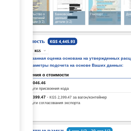
Свидетельство о
Банковские
Паспорт
До
государственной
данные/
регистрации
(x 2)
детали
(x 2)
Стоимость
KGS 4,445.93
KGS
expand_more
info
Указанная оценка основана на утвержденных рас
параметры подсчета на основе Ваших данных:
Сведения о стоимости
KGS
2,046.46
За услуги присвоения кода
KGS
2,399.47
-
KGS
2,399.47
за
вагон/контейнер
За услуги согласования экспорта
Временные рамки
1 день 1/2 - 20 дня 1/2