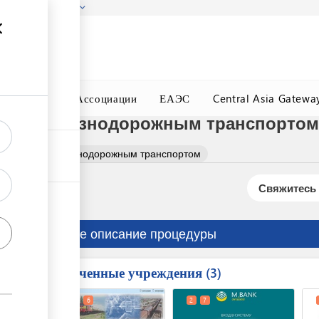
гызстана!
Подробнее
ного Окна
Ассоциации
ЕАЭС
Central Asia Gatewa
озок железнодорожным транспортом
оперевозок железнодорожным транспортом
Свяжитесь 
Краткое описание процедуры
Вовлеченные учреждения
ess
3
1
3
6
2
7
ge