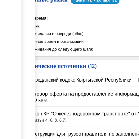
Общее время:
из которых
:
Время ожидания в очереди (общ.):
Затраченное время в организации:
Время ожидания до следующего шага:
Юридические источники
12
Гражданский кодекс Кыргызской Республики
Договор-оферта на предоставление информац
портала
Закон КР "О железнодорожном транспорте" от 1
Статьи
4
, 6
, 8
, 8.7
Инструкция для грузоотправителя по заполнени