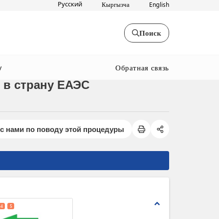
Русский
Кыргызча
English
Поиск
Обратная связь
y
 в страну ЕАЭС
с нами по поводу этой процедуры
expand_less
4
5