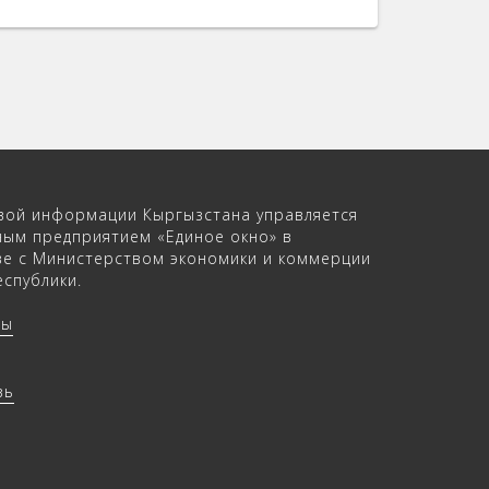
вой информации Кыргызстана управляется
ным предприятием «Единое окно» в
ве с Министерством экономики и коммерции
спублики.
ры
зь