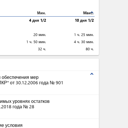
expand_less
Мин.
Maкс.
4 дня 1/2
10 дня 1/2
20 мин.
1 ч. 25 мин.
1 ч. 50 мин.
4 ч. 30 мин.
32 ч.
80 ч.
expand_less
и обеспечения мер
КР" от 30.12.2006 года № 901
имых уровнях остатков
.2018 года № 28
ие условия