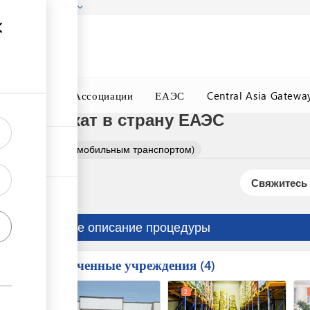
гызстана!
Подробнее
ного Окна
Ассоциации
ЕАЭС
Central Asia Gatewa
сертификат в страну ЕАЭС
сертификат (автомобильным транспортом)
Свяжитесь 
Краткое описание процедуры
Вовлеченные учреждения
ess
4
1
7
2