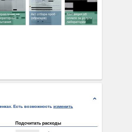
правление на
Акт отбора проб
Квитанция об
бораторные
(образцов)
оплате за услуги
пытания
лаборатории
expand_less
ценках. Есть возможность
изменить
Подсчитать расходы