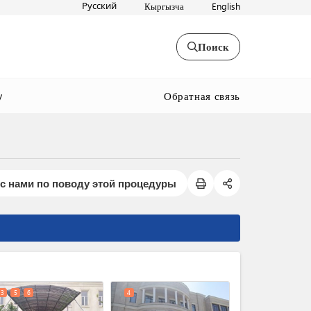
Русский
Кыргызча
English
Поиск
Обратная связь
y
с нами по поводу этой процедуры
expand_less
3
5
6
4