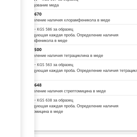
Исследование меда
KGS
4,670
Определение наличия хлорамфеникола в меде
KGS
0
-
KGS
586
за
образец
Последующая каждая проба. Определение наличия
хлорамфеникола в меде
KGS
4,500
Определение наличия тетрациклина в меде
KGS
0
-
KGS
563
за
образец
Последующая каждая проба. Определение наличия тетрацик
в меде
KGS
4,648
Определение наличия стрептомицина в меде
KGS
0
-
KGS
638
за
образец
Последующая каждая проба. Определение наличия
стрептомицина в меде