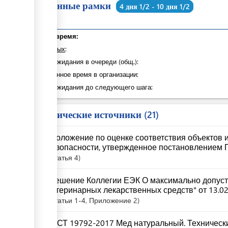
Временные рамки
4 дня 1/2 - 10 дня 1/2
Общее время:
из которых
:
Время ожидания в очереди (общ.):
Затраченное время в организации:
Время ожидания до следующего шага:
Юридические источники
21
"Положение по оценке соответствия объектов 
безопасности, утвержденное постановлением П
Статья
4
"Решение Коллегии ЕЭК О максимально допуст
ветеринарных лекарственных средств" от 13.02
Статьи
1-4
, Приложение 2
ГОСТ 19792-2017 Мед натуральный. Техническ