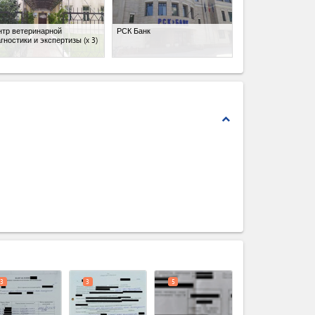
нтр ветеринарной
РСК Банк
гностики и экспертизы
(x 3)
expand_less
expand_less
3
3
5