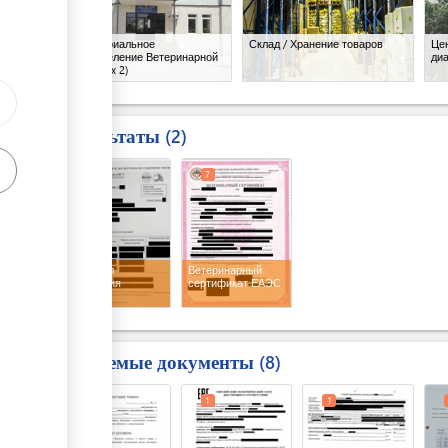
Территориальное
Склад / Хранение товаров
Це
подразделение Ветеринарной
диа
службы
(x 2)
Результаты
2
6
7
Протокол
Ветеринарный
испытания
сертификат ЕАЭС
Требуемые документы
8
1
1
1