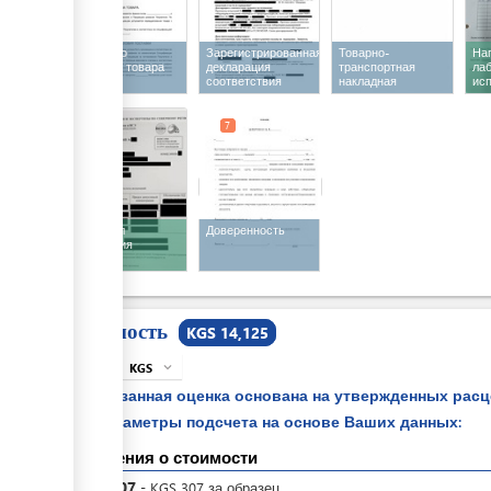
Договор о
Зарегистрированная
Товарно-
На
поставке товара
декларация
транспортная
ла
соответствия
накладная
ис
7
7
Протокол
Доверенность
испытания
Стоимость
KGS 14,125
KGS
expand_more
info
Указанная оценка основана на утвержденных рас
параметры подсчета на основе Ваших данных:
Сведения о стоимости
KGS
307
-
KGS
307
за
образец