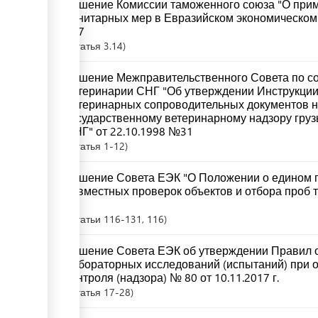
Решение Комиссии таможенного союза "О при
санитарных мер в Евразийском экономическом 
317
Статья
3.14
Решение Межправительственного Совета по со
ветеринарии СНГ "Об утверждении Инструкции
ветеринарных сопроводительных документов 
государственному ветеринарному надзору грузы
СНГ" от 22.10.1998 №31
Статья
1-12
Решение Совета ЕЭК "О Положении о едином 
совместных проверок объектов и отбора проб т
94
Статьи
116-131
, 116
Решение Совета ЕЭК об утверждении Правил 
лабораторных исследований (испытаний) при 
контроля (надзора) № 80 от 10.11.2017 г.
Статья
17-28