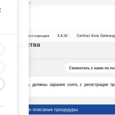
гызстана!
Подробнее
ного Окна
Ассоциации
ЕАЭС
Central Asia Gatewa
ные средства
Свяжитесь с нами по п
е автомобили, должны заранее снять с регистрации тр
Краткое описание процедуры