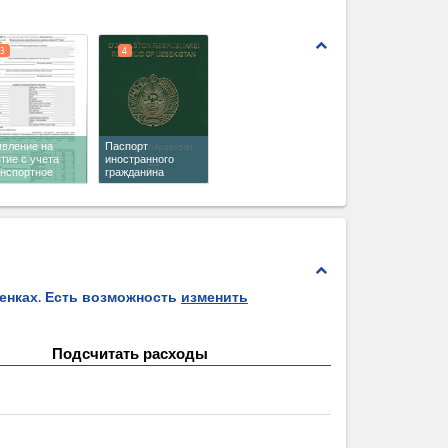
expand_less
3
4
явление на
Паспорт
тие с учета
иностранного
анспортное
гражданина
едство
expand_less
ценках. Есть возможность
изменить
Подсчитать расходы