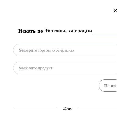
Добро Пожаловать на Информационный Торговый Портал Кыр
Торговые операции
Искать по
Главная страница
Процедуры
Центр Еди
Главная страница
Снять с учета транспорт
Выберите торговую операцию
Экспорт
Легковой автомобиль
Центр Единого Окна
Выберите продукт
Central Asia Gateway
Экспортеры, желающие вывести легковы
учреждении "Унаа".
Или
Шаги
(
4
)