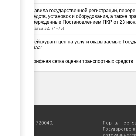
Правила государственной регистрации, перере
средств, установок и оборудования, а также пр
утвержденные Постановлением ПКР от 23 июн
Статьи
32
, 71-75
Прейскурант цен на услуги оказываемые Госу
"Унаа"
Тарифная сетка оценки транспортных средств
 122, 4-ый этаж, 720040,
Портал торго
 Кыргызстан
Государствен
сотрудничест