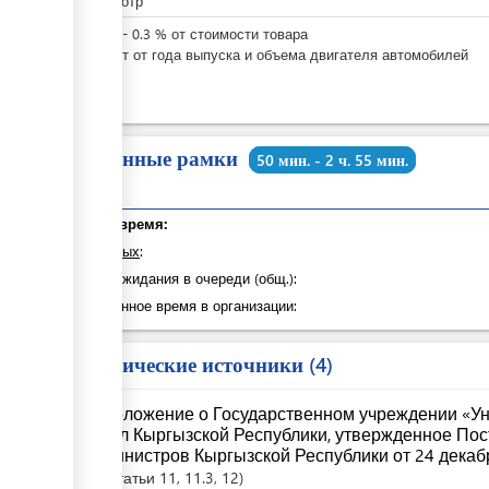
За осмотр
KGS
0
-
0.3
%
от стоимости товара
Зависит от года выпуска и объема двигателя автомобилей
Временные рамки
50 мин. - 2 ч. 55 мин.
Общее время:
из которых
:
Время ожидания в очереди (общ.):
Затраченное время в организации:
Юридические источники
4
Положение о Государственном учреждении «Ун
дел Кыргызской Республики, утвержденное По
Министров Кыргызской Республики от 24 декаб
Статьи
11
, 11.3
, 12