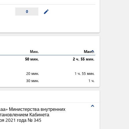
mode_edit
0
expand_less
Мин.
Maкс.
50 мин.
2 ч. 55 мин.
20 мин.
1 ч. 55 мин.
30 мин.
1 ч.
expand_less
аа» Министерства внутренних
становлением Кабинета
ря 2021 года № 345