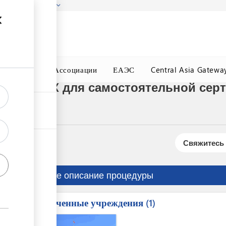
гызстана!
Подробнее
ного Окна
Ассоциации
ЕАЭС
Central Asia Gatewa
истеме REX для самостоятельной се
Свяжитесь 
Краткое описание процедуры
Вовлеченные учреждения
ess
1
1