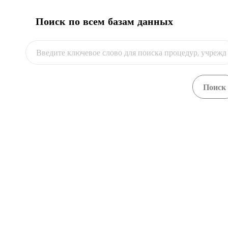
Подать на регистрацию в базе
Поиск по всем базам данных
1
данных системы REX
flag