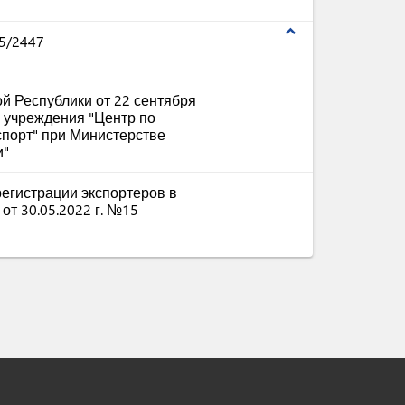
expand_less
5/2447
й Республики от 22 сентября
о учреждения "Центр по
спорт" при Министерстве
и"
егистрации экспортеров в
от 30.05.2022 г. №15