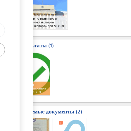
ГУ «Центр по развитию и
продвижению экспорта
«Кыргыз Экспорт» при МЭК КР
Результаты
1
1
Компания
зарегистрирована
в системе REX
Требуемые документы
2
1
1