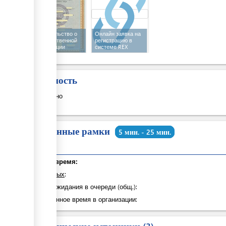
Свидетельство о
Онлайн заявка на
государственной
регистрацию в
регистрации
системе REX
Стоимость
Бесплатно
Временные рамки
5 мин. - 25 мин.
Общее время:
из которых
:
Время ожидания в очереди (общ.):
Затраченное время в организации: