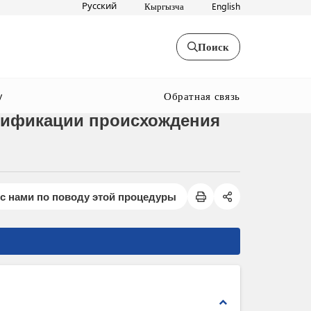
Русский
Кыргызча
English
Поиск
Обратная связь
y
ртификации происхождения
с нами по поводу этой процедуры
expand_less