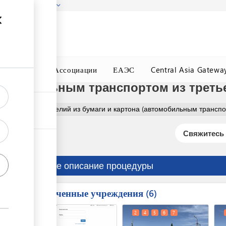
гызстана!
Подробнее
ного Окна
Ассоциации
ЕАЭС
Central Asia Gatewa
томобильным транспортом из треть
Оформление изделий из бумаги и картона (автомобильным транспо
Свяжитесь 
Краткое описание процедуры
Вовлеченные учреждения
ess
6
1
2
4
5
6
7
ge