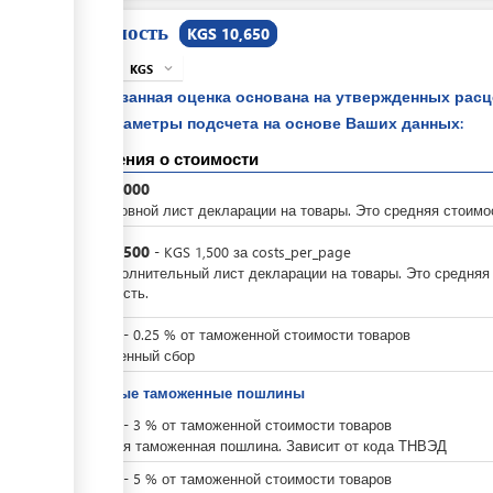
Стоимость
KGS 10,650
KGS
expand_more
info
Указанная оценка основана на утвержденных рас
параметры подсчета на основе Ваших данных:
Сведения о стоимости
KGS
3,000
За основной лист декларации на товары. Это средняя стоимо
KGS
1,500
-
KGS
1,500
за
costs_per_page
За дополнительный лист декларации на товары. Это средняя
стоимость.
KGS
0
-
0.25
%
от таможенной стоимости товаров
Таможенный сбор
Ввозные таможенные пошлины
KGS
0
-
3
%
от таможенной стоимости товаров
Ввозная таможенная пошлина. Зависит от кода ТНВЭД
KGS
0
-
5
%
от таможенной стоимости товаров