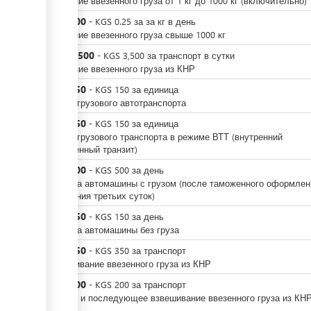
Хранение ввезенного груза от 1 кг до 1000 кг (включительно)
KGS
500
-
KGS
0.25
за
за кг в день
Хранение ввезенного груза свыше 1000 кг
KGS
3,500
-
KGS
3,500
за
транспорт в сутки
Хранение ввезенного груза из КНР
KGS
150
-
KGS
150
за
единица
Въезд грузового автотранспорта
KGS
150
-
KGS
150
за
единица
Въезд грузового транспорта в режиме ВТТ (внутренний
таможенный транзит)
KGS
500
-
KGS
500
за
день
Стоянка автомашины с грузом (после таможенного оформлен
истечения третьих суток)
KGS
150
-
KGS
150
за
день
Стоянка автомашины без груза
KGS
350
-
KGS
350
за
транспорт
Взвешивание ввезенного груза из КНР
KGS
200
-
KGS
200
за
транспорт
Второе и последующее взвешивание ввезенного груза из КН