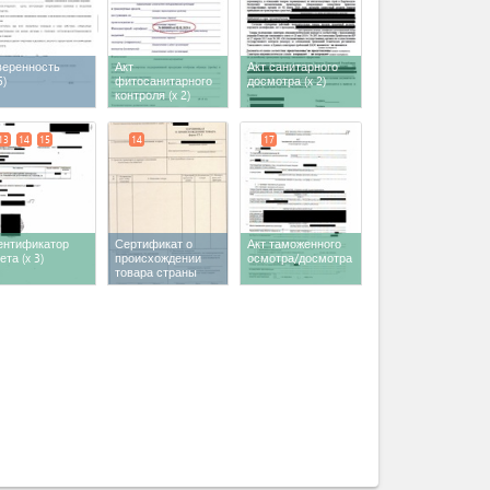
веренность
Акт
Акт санитарного
5)
фитосанитарного
досмотра
(x 2)
контроля
(x 2)
13
14
15
14
17
ентификатор
Сертификат о
Акт таможенного
ета
(x 3)
происхождении
осмотра/досмотра
товара страны
экспортера