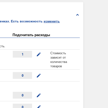
expand_less
ценках. Есть возможность
изменить
Подсчитать расходы
сть.
Стоимость
mode_edit
1
зависит от
количества
товаров
mode_edit
0
mode_edit
0
mode_edit
0