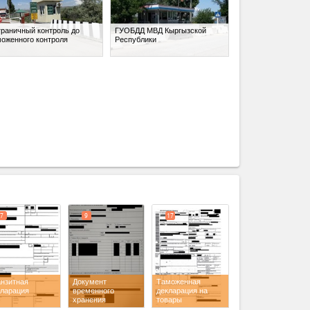
граничный контроль до
ГУОБДД МВД Кыргызской
моженного контроля
Республики
expand_less
7
9
17
анзитная
Документ
Таможенная
кларация
временного
декларация на
хранения
товары