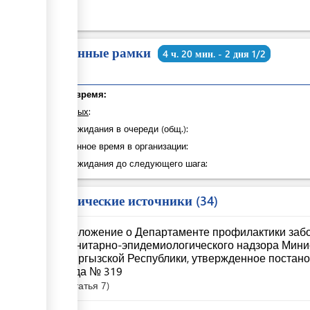
Временные рамки
4 ч. 20 мин. - 2 дня 1/2
Общее время:
из которых
:
Время ожидания в очереди (общ.):
Затраченное время в организации:
Время ожидания до следующего шага:
Юридические источники
34
Положение о Департаменте профилактики забо
санитарно-эпидемиологического надзора Мини
Кыргызской Республики, утвержденное постано
года № 319
Статья
7