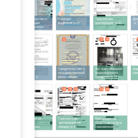
Свидетельство о
Паспорт
Транзитная
До
регистрации
водителя
(x 2)
декларация
(x 2)
(x 
транспортного
средства
(x 5)
12
14
12
12
18
Договор о
Свидетельство о
Акт взвешивания
Ид
поставке
государственной
транспортного
пак
товара
(x 2)
регистрации
средства
(x 2)
17
18
19
20
19
20
Квитанция об
Таможенная
Квитанция об
оплате
декларация на
оплате за услуги
таможенных
товары
(x 3)
таможенного
платежей
терминала
(x 2)