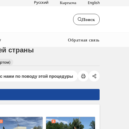
Русский
Кыргызча
English
Поиск
Обратная связь
y
ей страны
ртом)
с нами по поводу этой процедуры
expand_less
3
8