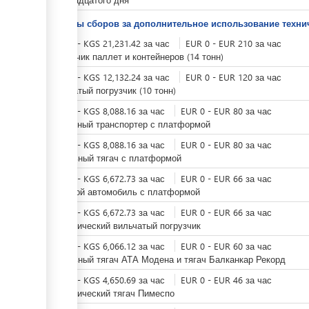
Тарифы сборов за дополнительное использование техни
KGS
0
-
KGS
21,231.42
за
час
EUR
0
-
EUR
210
за
час
Погрузчик паллет и контейнеров (14 тонн)
KGS
0
-
KGS
12,132.24
за
час
EUR
0
-
EUR
120
за
час
Вильчатый погрузчик (10 тонн)
KGS
0
-
KGS
8,088.16
за
час
EUR
0
-
EUR
80
за
час
Ленточный транспортер с платформой
KGS
0
-
KGS
8,088.16
за
час
EUR
0
-
EUR
80
за
час
Дизельный тягач с платформой
KGS
0
-
KGS
6,672.73
за
час
EUR
0
-
EUR
66
за
час
Грузовой автомобиль с платформой
KGS
0
-
KGS
6,672.73
за
час
EUR
0
-
EUR
66
за
час
Электрический вильчатый погрузчик
KGS
0
-
KGS
6,066.12
за
час
EUR
0
-
EUR
60
за
час
Дизельный тягач АТА Модена и тягач Балканкар Рекорд
KGS
0
-
KGS
4,650.69
за
час
EUR
0
-
EUR
46
за
час
Электрический тягач Пимеспо