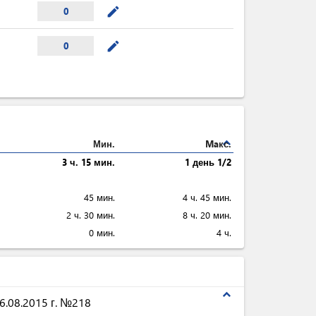
mode_edit
0
mode_edit
0
expand_less
Мин.
Maкс.
3 ч. 15 мин.
1 день 1/2
45 мин.
4 ч. 45 мин.
2 ч. 30 мин.
8 ч. 20 мин.
0 мин.
4 ч.
expand_less
.08.2015 г. №218