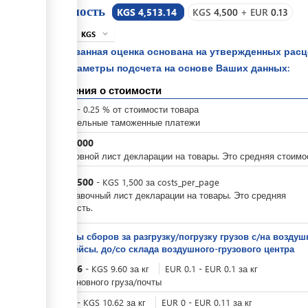
Стоимость
KGS 4,513.14
KGS
4,500
+
EUR
0.13
KGS
expand_more
info
Указанная оценка основана на утвержденных рас
параметры подсчета на основе Ваших данных:
Сведения о стоимости
KGS
0
-
0.25
%
от стоимости товара
Обязательные таможенные платежи
KGS
3,000
За основной лист декларации на товары. Это средняя стоимо
KGS
1,500
-
KGS
1,500
за
costs_per_page
За добавочный лист декларации на товары. Это средняя
стоимость.
Тарифы сборов за разгрузку/погрузку грузов с/на возд
авиарейсы, до/со склада воздушного-грузового центра
KGS
9.6
-
KGS
9.60
за
кг
EUR
0.1
-
EUR
0.1
за
кг
Для основного груза/почты
KGS
0
-
KGS
10.62
за
кг
EUR
0
-
EUR
0.11
за
кг