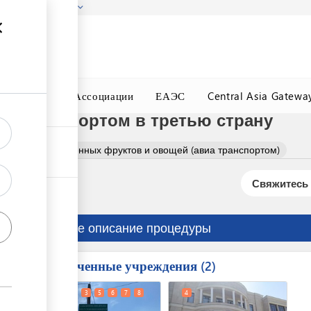
гызстана!
Подробнее
ного Окна
Ассоциации
ЕАЭС
Central Asia Gatewa
а транспортом в третью страну
формление сушенных фруктов и овощей (авиа транспортом)
Свяжитесь 
Краткое описание процедуры
Вовлеченные учреждения
ess
2
1
2
3
5
6
7
8
4
9
10