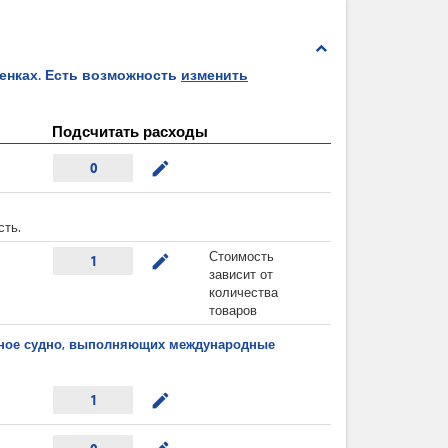
expand_less
ценках. Есть возможность
изменить
Подсчитать расходы
mode_edit
0
сть.
Стоимость
mode_edit
1
зависит от
количества
товаров
ушное судно, выполняющих международные
mode_edit
1