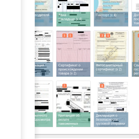
Паспорт водителя
Авиа
Паспорт
(x 4)
Дог
накладная
(x 4)
по
то
3
3
5
3
5
Спецификация
Сертификат о
Фитосанитарный
Св
происхождении
сертификат
(x 2)
го
товара
(x 2)
ре
7
7
8
Акт таможенного
Квитанция об
Декларация о
осмотра/досмотра
оплате
безопасности
таможенных
грузовой отправки
платежей