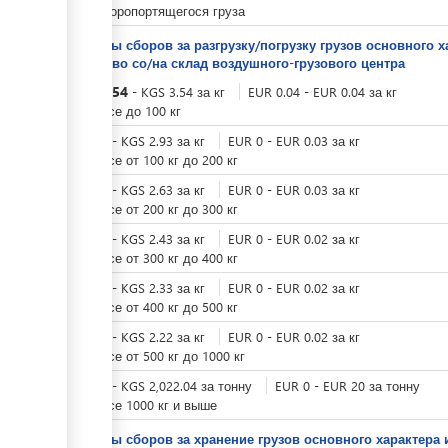
Для скоропортящегося груза
Тарифы сборов за разгрузку/погрузку грузов основного х
средство со/на склад ​воздушного-грузового центра
KGS
3.54
-
KGS
3.54
за
кг
EUR
0.04
-
EUR
0.04
за
кг
при весе до 100 кг
KGS
0
-
KGS
2.93
за
кг
EUR
0
-
EUR
0.03
за
кг
при весе от 100 кг до 200 кг
KGS
0
-
KGS
2.63
за
кг
EUR
0
-
EUR
0.03
за
кг
при весе от 200 кг до 300 кг
KGS
0
-
KGS
2.43
за
кг
EUR
0
-
EUR
0.02
за
кг
при весе от 300 кг до 400 кг
KGS
0
-
KGS
2.33
за
кг
EUR
0
-
EUR
0.02
за
кг
при весе от 400 кг до 500 кг
KGS
0
-
KGS
2.22
за
кг
EUR
0
-
EUR
0.02
за
кг
при весе от 500 кг до 1000 кг
KGS
0
-
KGS
2,022.04
за
тонну
EUR
0
-
EUR
20
за
тонну
при весе 1000 кг и выше
Тарифы сборов за хранение грузов основного характера 