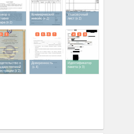
овор о
Коммерческий
Упаковочный
ставке
инвойс
(x 2)
лист
(x 2)
вара
(x 2)
3
5
3
5
6
7
4
5
9
идетельство о
Доверенность
Идентификатор
сударственной
(x 4)
пакета
(x 3)
гистрации
(x 2)