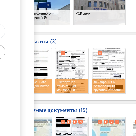
Место таможенного
РСК Банк
оформления
(x 9)
Результаты
3
6
7
8
Акт таможенного
Экспортная
Декларация о
осмотра/досмотра
таможенная
безопасности
декларация
грузовой отправки
с печатью
Требуемые документы
15
1
2
3
5
10
3
5
6
7