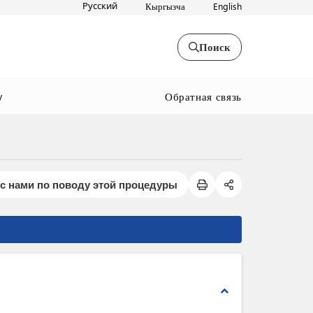
Русский
Кыргызча
English
Поиск
Обратная связь
y
с нами по поводу этой процедуры
expand_less