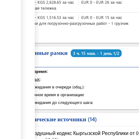
KGS
0
-
KGS
2,628.65
за
час
EUR
0
-
EUR
26
за
час
Багажная тележка
KGS
0
-
KGS
1,516.53
за
час
EUR
0
-
EUR
15
за
час
Грузчики для погрузочно-разгрузочных работ - 1 грузчик
Временные рамки
3 ч. 15 мин. - 1 день 1/2
Общее время:
из которых
:
Время ожидания в очереди (общ.):
Затраченное время в организации:
Время ожидания до следующего шага:
Юридические источники
14
Воздушный кодекс Кыргызской Республики от 06